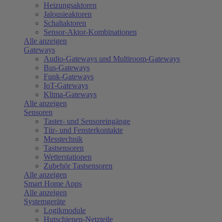
Heizungsaktoren
Jalousieaktoren
Schaltaktoren
Sensor-Aktor-Kombinationen
Alle anzeigen
Gateways
Audio-Gateways und Multiroom-Gateways
Bus-Gateways
Funk-Gateways
IoT-Gateways
Klima-Gateways
Alle anzeigen
Sensoren
Taster- und Sensoreingänge
Tür- und Fensterkontakte
Messtechnik
Tastsensoren
Wetterstationen
Zubehör Tastsensoren
Alle anzeigen
Smart Home Apps
Alle anzeigen
Systemgeräte
Logikmodule
Hutschienen-Netzteile