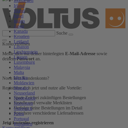
Indonesien
Irland
Island
Israel
Italien
Japan
Kanada
Suche
Kroatien
Lettland
Konto eröffnen
Libanon
Liechtenstein
Melde dich mit deiner hinterlegten
E-Mail-Adresse
sowie
Litauen
deinem
Passwort
an.
Luxemburg
Malaysia
Malta
Mexiko
Noch kein Kundenkonto?
Moldawien
Monaco
Registriere dich jetzt und nutze alle Vorteile:
Neuseeland
Spare Zeit bei zukünftigen Bestellungen
Niederlande
Erstelle und verwalte Merklisten
Norwegen
Verfolge deine Bestellungen im Detail
Österreich
Speichere verschiedene Lieferadressen
Polen
Portugal
Jetzt kostenlos registrieren
Rumänien
Konto eröffnen