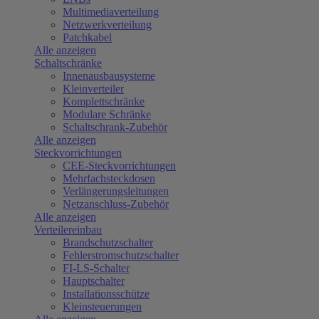
Multimediaverteilung
Netzwerkverteilung
Patchkabel
Alle anzeigen
Schaltschränke
Innenausbausysteme
Kleinverteiler
Komplettschränke
Modulare Schränke
Schaltschrank-Zubehör
Alle anzeigen
Steckvorrichtungen
CEE-Steckvorrichtungen
Mehrfachsteckdosen
Verlängerungsleitungen
Netzanschluss-Zubehör
Alle anzeigen
Verteilereinbau
Brandschutzschalter
Fehlerstromschutzschalter
FI-LS-Schalter
Hauptschalter
Installationsschütze
Kleinsteuerungen