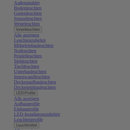
Außenstrahler
Bodenleuchten
Gartenleuchten
Sensorleuchten
Wegeleuchten
Innenleuchten
Alle anzeigen
Leuchtenzubehör
Möbeleinbauleuchten
Notleuchten
Pendelleuchten
Stehleuchten
Tischleuchten
Unterbauleuchten
Innenwandleuchten
Deckenaufbauleuchten
Deckeneinbauleuchten
LED-Profile
Alle anzeigen
Aufbauprofile
Einbauprofile
LED-Installatonszubehör
Leuchtenprofile
Leuchtmittel