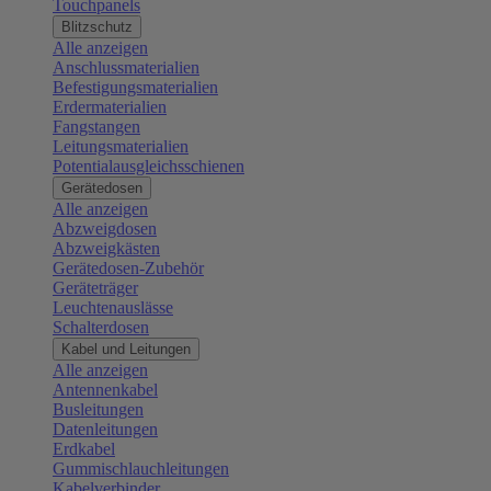
Touchpanels
Blitzschutz
Alle anzeigen
Anschlussmaterialien
Befestigungsmaterialien
Erdermaterialien
Fangstangen
Leitungsmaterialien
Potentialausgleichsschienen
Gerätedosen
Alle anzeigen
Abzweigdosen
Abzweigkästen
Gerätedosen-Zubehör
Geräteträger
Leuchtenauslässe
Schalterdosen
Kabel und Leitungen
Alle anzeigen
Antennenkabel
Busleitungen
Datenleitungen
Erdkabel
Gummischlauchleitungen
Kabelverbinder