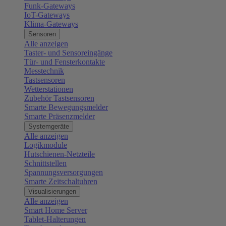
Funk-Gateways
IoT-Gateways
Klima-Gateways
Sensoren
Alle anzeigen
Taster- und Sensoreingänge
Tür- und Fensterkontakte
Messtechnik
Tastsensoren
Wetterstationen
Zubehör Tastsensoren
Smarte Bewegungsmelder
Smarte Präsenzmelder
Systemgeräte
Alle anzeigen
Logikmodule
Hutschienen-Netzteile
Schnittstellen
Spannungsversorgungen
Smarte Zeitschaltuhren
Visualisierungen
Alle anzeigen
Smart Home Server
Tablet-Halterungen