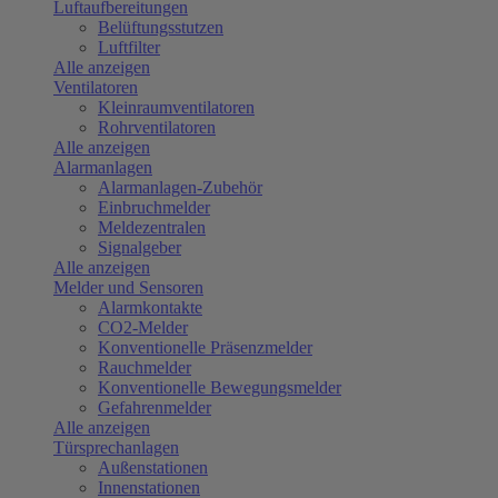
Luftaufbereitungen
Belüftungsstutzen
Luftfilter
Alle anzeigen
Ventilatoren
Kleinraumventilatoren
Rohrventilatoren
Alle anzeigen
Alarmanlagen
Alarmanlagen-Zubehör
Einbruchmelder
Meldezentralen
Signalgeber
Alle anzeigen
Melder und Sensoren
Alarmkontakte
CO2-Melder
Konventionelle Präsenzmelder
Rauchmelder
Konventionelle Bewegungsmelder
Gefahrenmelder
Alle anzeigen
Türsprechanlagen
Außenstationen
Innenstationen