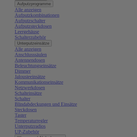
Aufputzprogramme
Alle anzeigen
Aufputzkombinationen
Aufputzschalter
Aufputzsteckdosen
Leergehäuse
Schalterzubehör
Unterputzeinsätze
Alle anzeigen
Anschlusssäulen
Antennendosen
Beleuchtungseinsätze
Dimmer
Jalousieeinsätze
Kommunikationseinsätze
Netzwerkdosen
Schalteinsätze
Schalter
Blindabdeckungen und Einsätze
Steckdosen
Taster
Temperaturregler
Unterputzradios
UP-Zubehör