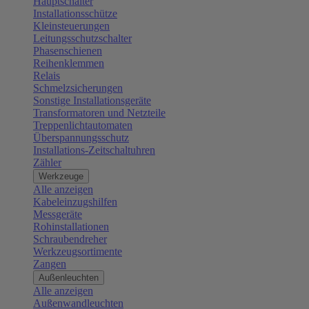
Hauptschalter
Installationsschütze
Kleinsteuerungen
Leitungsschutzschalter
Phasenschienen
Reihenklemmen
Relais
Schmelzsicherungen
Sonstige Installationsgeräte
Transformatoren und Netzteile
Treppenlichtautomaten
Überspannungsschutz
Installations-Zeitschaltuhren
Zähler
Werkzeuge
Alle anzeigen
Kabeleinzugshilfen
Messgeräte
Rohinstallationen
Schraubendreher
Werkzeugsortimente
Zangen
Außenleuchten
Alle anzeigen
Außenwandleuchten