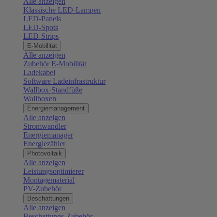
Alle anzeigen
Klassische LED-Lampen
LED-Panels
LED-Spots
LED-Strips
E-Mobilität
Alle anzeigen
Zubehör E-Mobilität
Ladekabel
Software Ladeinfrastruktur
Wallbox-Standfüße
Wallboxen
Energiemanagement
Alle anzeigen
Stromwandler
Energiemanager
Energiezähler
Photovoltaik
Alle anzeigen
Leistungsoptimierer
Montagematerial
PV-Zubehör
Beschattungen
Alle anzeigen
Beschattungs-Zubehör