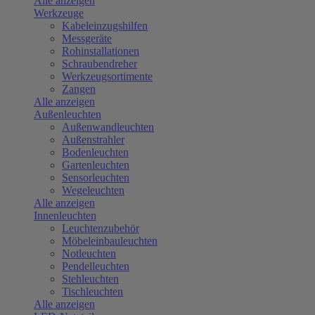
Alle anzeigen
Werkzeuge
Kabeleinzugshilfen
Messgeräte
Rohinstallationen
Schraubendreher
Werkzeugsortimente
Zangen
Alle anzeigen
Außenleuchten
Außenwandleuchten
Außenstrahler
Bodenleuchten
Gartenleuchten
Sensorleuchten
Wegeleuchten
Alle anzeigen
Innenleuchten
Leuchtenzubehör
Möbeleinbauleuchten
Notleuchten
Pendelleuchten
Stehleuchten
Tischleuchten
Alle anzeigen