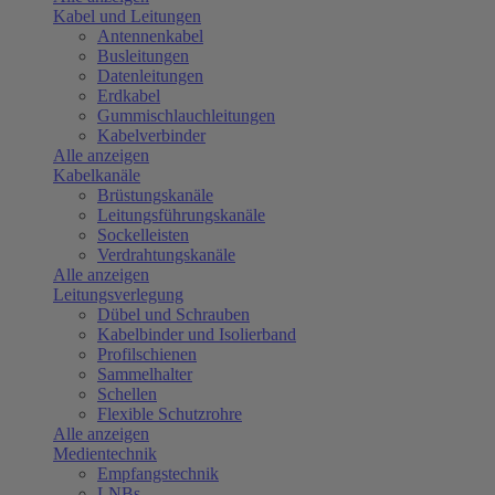
Kabel und Leitungen
Antennenkabel
Busleitungen
Datenleitungen
Erdkabel
Gummischlauchleitungen
Kabelverbinder
Alle anzeigen
Kabelkanäle
Brüstungskanäle
Leitungsführungskanäle
Sockelleisten
Verdrahtungskanäle
Alle anzeigen
Leitungsverlegung
Dübel und Schrauben
Kabelbinder und Isolierband
Profilschienen
Sammelhalter
Schellen
Flexible Schutzrohre
Alle anzeigen
Medientechnik
Empfangstechnik
LNBs