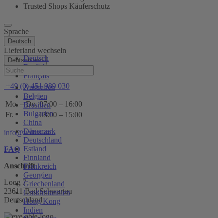
Trusted Shops Käuferschutz
Sprache
Deutsch
Lieferland wechseln
Deutsch
Deutschland
English
Hilfe
Français
+49 (0) 451 989 030
Australien
Belgien
Mo. – Do.
07:00 – 16:00
Brasilien
Bulgarien
Fr.
08:00 – 15:00
China
Dänemark
info@voltus.de
Deutschland
Estland
FAQ
Finnland
Anschrift
Frankreich
Georgien
Loog 7
Griechenland
23611 Bad Schwartau
Großbritannien
Deutschland
Hong Kong
Indien