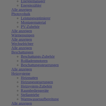
Energiemanager
Energiezähler
Alle anzeigen
Photovoltaik
Leistungsoptimierer
Montagematerial
PV-Zubehör
Alle anzeigen
Wärmepumpen
Alle anzeigen
Wechselrichter
Alle anzeigen
Beschattungen
Beschattungs-Zubehör
Rollladenmotoren
Beschattungssteuerungen
Alle anzeigen
Heizsysteme
Heizmatten
Heizungssteuerungen
Heizsystem-Zubehör
Raumbediengeräte
Stellantriebe
Warmwasseraufbereitung
Alle anzeigen