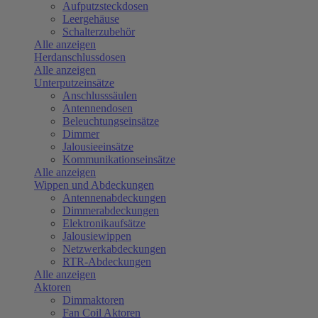
Aufputzsteckdosen
Leergehäuse
Schalterzubehör
Alle anzeigen
Herdanschlussdosen
Alle anzeigen
Unterputzeinsätze
Anschlusssäulen
Antennendosen
Beleuchtungseinsätze
Dimmer
Jalousieeinsätze
Kommunikationseinsätze
Alle anzeigen
Wippen und Abdeckungen
Antennenabdeckungen
Dimmerabdeckungen
Elektronikaufsätze
Jalousiewippen
Netzwerkabdeckungen
RTR-Abdeckungen
Alle anzeigen
Aktoren
Dimmaktoren
Fan Coil Aktoren