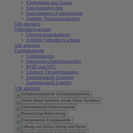
Klingeltaster und Gongs
Sprechanlagen-Sets
Sprechanlagen-Systemmodule
Zubehör Türkommunikation
Alle anzeigen
Videoüberwachung
Überwachungskameras
Zubehör Videoüberwachung
Alle anzeigen
Zutrittskontrolle
Codetastaturen
Fingerprint-Zutrittskontrollen
RFID und NFC
Lizenzen Türsprechanlagen
Zutrittskontroll-Zentralen
Zutrittskontroll-Zubehör
Alle anzeigen
Schalterprogramme
Smart Home Systeme
Elektromaterial
Beleuchtung
Energiewende
Lüftung und Klima