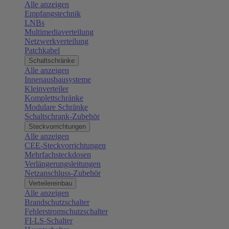
Alle anzeigen
Empfangstechnik
LNBs
Multimediaverteilung
Netzwerkverteilung
Patchkabel
Schaltschränke
Alle anzeigen
Innenausbausysteme
Kleinverteiler
Komplettschränke
Modulare Schränke
Schaltschrank-Zubehör
Steckvorrichtungen
Alle anzeigen
CEE-Steckvorrichtungen
Mehrfachsteckdosen
Verlängerungsleitungen
Netzanschluss-Zubehör
Verteilereinbau
Alle anzeigen
Brandschutzschalter
Fehlerstromschutzschalter
FI-LS-Schalter