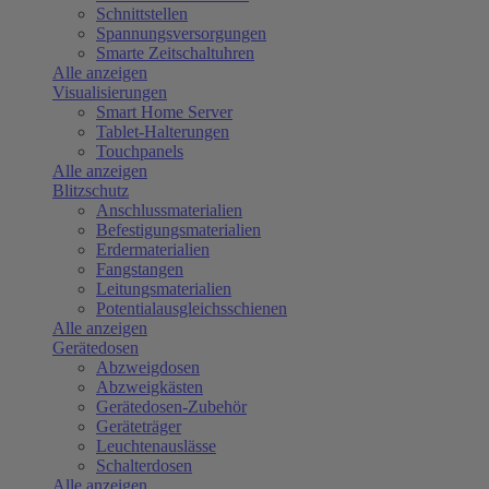
Schnittstellen
Spannungsversorgungen
Smarte Zeitschaltuhren
Alle anzeigen
Visualisierungen
Smart Home Server
Tablet-Halterungen
Touchpanels
Alle anzeigen
Blitzschutz
Anschlussmaterialien
Befestigungsmaterialien
Erdermaterialien
Fangstangen
Leitungsmaterialien
Potentialausgleichsschienen
Alle anzeigen
Gerätedosen
Abzweigdosen
Abzweigkästen
Gerätedosen-Zubehör
Geräteträger
Leuchtenauslässe
Schalterdosen
Alle anzeigen