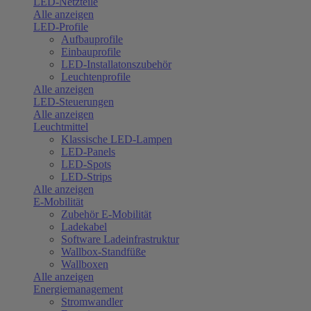
LED-Netzteile
Alle anzeigen
LED-Profile
Aufbauprofile
Einbauprofile
LED-Installatonszubehör
Leuchtenprofile
Alle anzeigen
LED-Steuerungen
Alle anzeigen
Leuchtmittel
Klassische LED-Lampen
LED-Panels
LED-Spots
LED-Strips
Alle anzeigen
E-Mobilität
Zubehör E-Mobilität
Ladekabel
Software Ladeinfrastruktur
Wallbox-Standfüße
Wallboxen
Alle anzeigen
Energiemanagement
Stromwandler