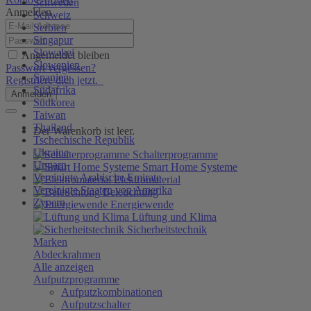
Schweden
Anmelden
Schweiz
Serbien
Singapur
Slowakei
Angemeldet bleiben
Slowenien
Passwort vergessen?
Spanien
Registriere dich jetzt.
Südafrika
Anmelden
Südkorea
Taiwan
Thailand
Der Warenkorb ist leer.
Tschechische Republik
Ukraine
Schalterprogramme
Ungarn
Smart Home Systeme
Vereinigte Arabische Emirate
Elektromaterial
Vereinigte Staaten von Amerika
Beleuchtung
Zypern
Energiewende
Lüftung und Klima
Sicherheitstechnik
Marken
Abdeckrahmen
Alle anzeigen
Aufputzprogramme
Aufputzkombinationen
Aufputzschalter