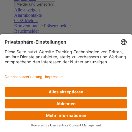
Melder und Sensoren
Alle anzeigen
Alarmkontakte
CO2-Melder
Konventionelle Präsenzmelder
Rauchmelder
Konventionelle Bewegungsmelder
Gefahrenmelder
Zubehör Melder und Sensoren
Türsprechanlagen
Alle anzeigen
Außenstationen
Innenstationen
Klingeltaster und Gongs
Sprechanlagen-Sets
Sprechanlagen-Systemmodule
Zubehör Türkommunikation
Videoüberwachung
Alle anzeigen
Überwachungskameras
Zubehör Videoüberwachung
Zutrittskontrolle
Alle anzeigen
Codetastaturen