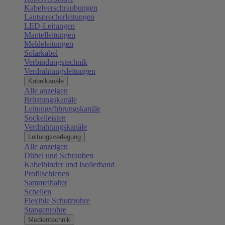
Kabelverschraubungen
Lautsprecherleitungen
LED-Leitungen
Mantelleitungen
Meldeleitungen
Solarkabel
Verbindungstechnik
Verdrahtungsleitungen
Kabelkanäle
Alle anzeigen
Brüstungskanäle
Leitungsführungskanäle
Sockelleisten
Verdrahtungskanäle
Leitungsverlegung
Alle anzeigen
Dübel und Schrauben
Kabelbinder und Isolierband
Profilschienen
Sammelhalter
Schellen
Flexible Schutzrohre
Stangenrohre
Medientechnik