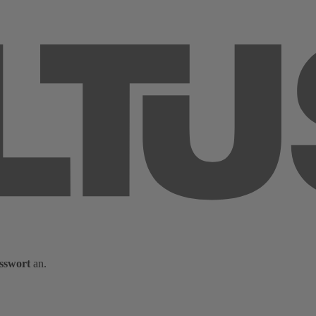
sswort
an.