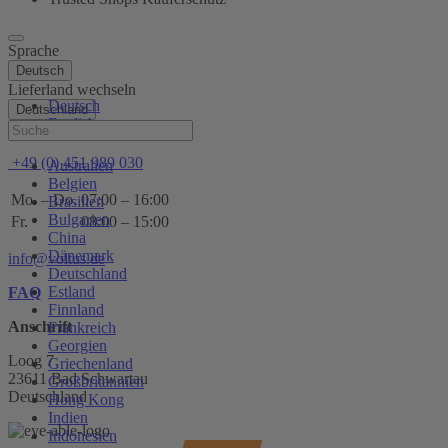
Sprache
Deutsch
Lieferland wechseln
Deutsch
Deutschland
English
Hilfe
+49 (0) 451 989 030
Australien
Belgien
Mo. – Do.
07:00 – 16:00
Brasilien
Bulgarien
Fr.
08:00 – 15:00
China
Dänemark
info@voltus.de
Deutschland
Estland
FAQ
Finnland
Anschrift
Frankreich
Georgien
Loog 7
Griechenland
23611 Bad Schwartau
Großbritannien
Deutschland
Hong Kong
Indien
Indonesien