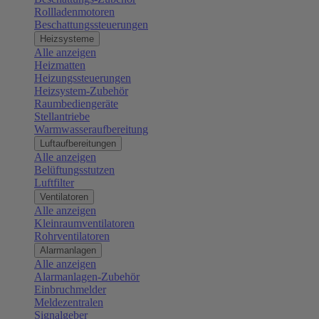
Rollladenmotoren
Beschattungssteuerungen
Heizsysteme
Alle anzeigen
Heizmatten
Heizungssteuerungen
Heizsystem-Zubehör
Raumbediengeräte
Stellantriebe
Warmwasseraufbereitung
Luftaufbereitungen
Alle anzeigen
Belüftungsstutzen
Luftfilter
Ventilatoren
Alle anzeigen
Kleinraumventilatoren
Rohrventilatoren
Alarmanlagen
Alle anzeigen
Alarmanlagen-Zubehör
Einbruchmelder
Meldezentralen
Signalgeber