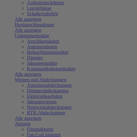
Aufputzsteckdosen
Leergehäuse
Schalterzubehör
Alle anzeigen
Herdanschlussdosen
Alle anzeigen
Unterputzeinsätze
Anschlusssäulen
Antennendosen
Beleuchtungseinsätze
Dimmer
Jalousieeinsätze
Kommunikationseinsätze
Alle anzeigen
Wippen und Abdeckungen
Antennenabdeckungen
Dimmerabdeckungen
Elektronikaufsätze
Jalousiewippen
Netzwerkabdeckungen
RTR-Abdeckungen
Alle anzeigen
Aktoren
Dimmaktoren
Fan Coil Aktoren