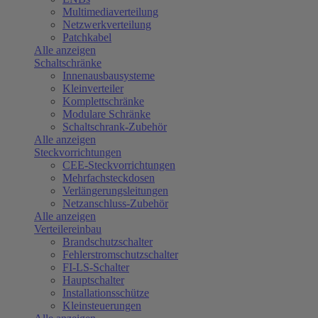
Multimediaverteilung
Netzwerkverteilung
Patchkabel
Alle anzeigen
Schaltschränke
Innenausbausysteme
Kleinverteiler
Komplettschränke
Modulare Schränke
Schaltschrank-Zubehör
Alle anzeigen
Steckvorrichtungen
CEE-Steckvorrichtungen
Mehrfachsteckdosen
Verlängerungsleitungen
Netzanschluss-Zubehör
Alle anzeigen
Verteilereinbau
Brandschutzschalter
Fehlerstromschutzschalter
FI-LS-Schalter
Hauptschalter
Installationsschütze
Kleinsteuerungen