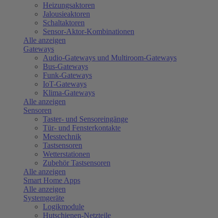
Heizungsaktoren
Jalousieaktoren
Schaltaktoren
Sensor-Aktor-Kombinationen
Alle anzeigen
Gateways
Audio-Gateways und Multiroom-Gateways
Bus-Gateways
Funk-Gateways
IoT-Gateways
Klima-Gateways
Alle anzeigen
Sensoren
Taster- und Sensoreingänge
Tür- und Fensterkontakte
Messtechnik
Tastsensoren
Wetterstationen
Zubehör Tastsensoren
Alle anzeigen
Smart Home Apps
Alle anzeigen
Systemgeräte
Logikmodule
Hutschienen-Netzteile