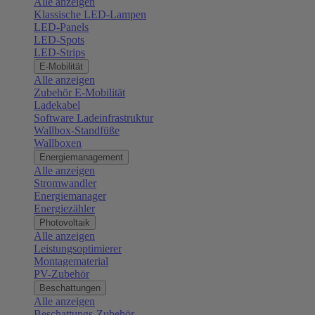
Alle anzeigen
Klassische LED-Lampen
LED-Panels
LED-Spots
LED-Strips
E-Mobilität
Alle anzeigen
Zubehör E-Mobilität
Ladekabel
Software Ladeinfrastruktur
Wallbox-Standfüße
Wallboxen
Energiemanagement
Alle anzeigen
Stromwandler
Energiemanager
Energiezähler
Photovoltaik
Alle anzeigen
Leistungsoptimierer
Montagematerial
PV-Zubehör
Beschattungen
Alle anzeigen
Beschattungs-Zubehör