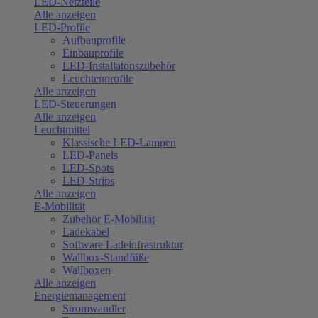
LED-Netzteile
Alle anzeigen
LED-Profile
Aufbauprofile
Einbauprofile
LED-Installatonszubehör
Leuchtenprofile
Alle anzeigen
LED-Steuerungen
Alle anzeigen
Leuchtmittel
Klassische LED-Lampen
LED-Panels
LED-Spots
LED-Strips
Alle anzeigen
E-Mobilität
Zubehör E-Mobilität
Ladekabel
Software Ladeinfrastruktur
Wallbox-Standfüße
Wallboxen
Alle anzeigen
Energiemanagement
Stromwandler