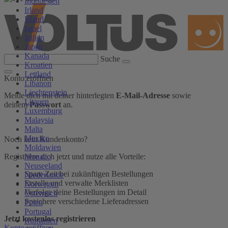
Indonesien
Irland
Island
Israel
Italien
Japan
Kanada
Suche
Kroatien
Lettland
Konto eröffnen
Libanon
Liechtenstein
Melde dich mit deiner hinterlegten
E-Mail-Adresse
sowie
Litauen
deinem
Passwort
an.
Luxemburg
Malaysia
Malta
Mexiko
Noch kein Kundenkonto?
Moldawien
Monaco
Registriere dich jetzt und nutze alle Vorteile:
Neuseeland
Spare Zeit bei zukünftigen Bestellungen
Niederlande
Erstelle und verwalte Merklisten
Norwegen
Verfolge deine Bestellungen im Detail
Österreich
Speichere verschiedene Lieferadressen
Polen
Portugal
Jetzt kostenlos registrieren
Rumänien
Konto eröffnen