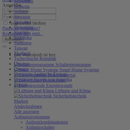
Schweden
Anmelden
Schweiz
Serbien
Singapur
Slowakei
Angemeldet bleiben
Slowenien
Passwort vergessen?
Spanien
Registriere dich jetzt.
Südafrika
Anmelden
Südkorea
Taiwan
Thailand
Der Warenkorb ist leer.
Tschechische Republik
Ukraine
Schalterprogramme
Ungarn
Smart Home Systeme
Vereinigte Arabische Emirate
Elektromaterial
Vereinigte Staaten von Amerika
Beleuchtung
Zypern
Energiewende
Lüftung und Klima
Sicherheitstechnik
Marken
Abdeckrahmen
Alle anzeigen
Aufputzprogramme
Aufputzkombinationen
Aufputzschalter