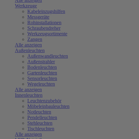
Alle anzeigen
Werkzeuge
Kabeleinzugshilfen
Messgeräte
Rohinstallationen
Schraubendreher
Werkzeugsortimente
Zangen
Alle anzeigen
Außenleuchten
Außenwandleuchten
Außenstrahler
Bodenleuchten
Gartenleuchten
Sensorleuchten
Wegeleuchten
Alle anzeigen
Innenleuchten
Leuchtenzubehör
Möbeleinbauleuchten
Notleuchten
Pendelleuchten
Stehleuchten
Tischleuchten
Alle anzeigen