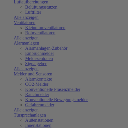
Luftaufbereitungen
Belüftungsstutzen
Luftfilter
Alle anzeigen
Ventilatoren
Kleinraumventilatoren
Rohrventilatoren
Alle anzeigen
Alarmanlagen
Alarmanlagen-Zubehör
Einbruchmelder
Meldezentralen
Signalgeber
Alle anzeigen
Melder und Sensoren
Alarmkontakte
CO2-Melder
Konventionelle Präsenzmelder
Rauchmelder
Konventionelle Bewegungsmelder
Gefahrenmelder
Alle anzeigen
Türsprechanlagen
Außenstationen
Innenstationen