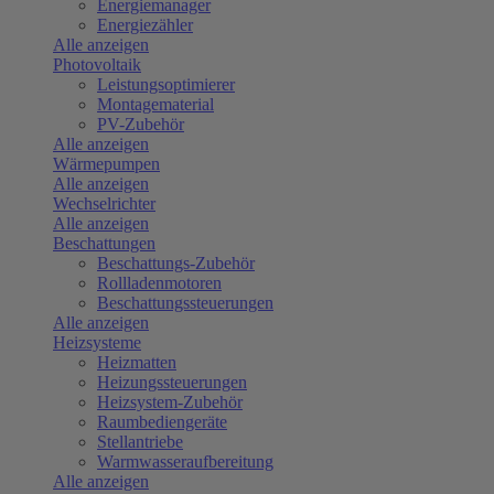
Energiemanager
Energiezähler
Alle anzeigen
Photovoltaik
Leistungsoptimierer
Montagematerial
PV-Zubehör
Alle anzeigen
Wärmepumpen
Alle anzeigen
Wechselrichter
Alle anzeigen
Beschattungen
Beschattungs-Zubehör
Rollladenmotoren
Beschattungssteuerungen
Alle anzeigen
Heizsysteme
Heizmatten
Heizungssteuerungen
Heizsystem-Zubehör
Raumbediengeräte
Stellantriebe
Warmwasseraufbereitung
Alle anzeigen