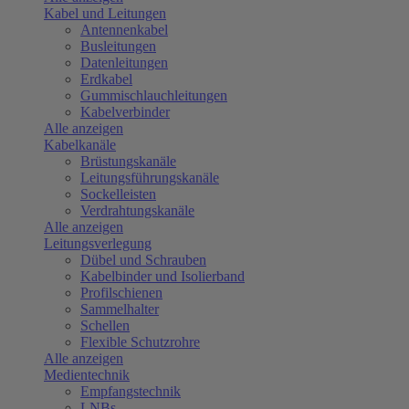
Kabel und Leitungen
Antennenkabel
Busleitungen
Datenleitungen
Erdkabel
Gummischlauchleitungen
Kabelverbinder
Alle anzeigen
Kabelkanäle
Brüstungskanäle
Leitungsführungskanäle
Sockelleisten
Verdrahtungskanäle
Alle anzeigen
Leitungsverlegung
Dübel und Schrauben
Kabelbinder und Isolierband
Profilschienen
Sammelhalter
Schellen
Flexible Schutzrohre
Alle anzeigen
Medientechnik
Empfangstechnik
LNBs