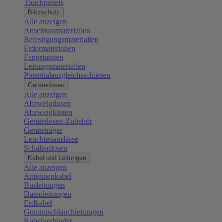
Touchpanels
Blitzschutz
Alle anzeigen
Anschlussmaterialien
Befestigungsmaterialien
Erdermaterialien
Fangstangen
Leitungsmaterialien
Potentialausgleichsschienen
Gerätedosen
Alle anzeigen
Abzweigdosen
Abzweigkästen
Gerätedosen-Zubehör
Geräteträger
Leuchtenauslässe
Schalterdosen
Kabel und Leitungen
Alle anzeigen
Antennenkabel
Busleitungen
Datenleitungen
Erdkabel
Gummischlauchleitungen
Kabelverbinder