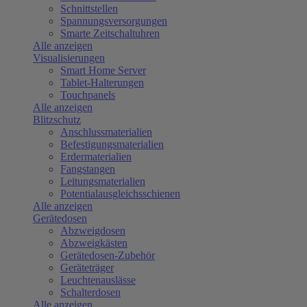
Schnittstellen
Spannungsversorgungen
Smarte Zeitschaltuhren
Alle anzeigen
Visualisierungen
Smart Home Server
Tablet-Halterungen
Touchpanels
Alle anzeigen
Blitzschutz
Anschlussmaterialien
Befestigungsmaterialien
Erdermaterialien
Fangstangen
Leitungsmaterialien
Potentialausgleichsschienen
Alle anzeigen
Gerätedosen
Abzweigdosen
Abzweigkästen
Gerätedosen-Zubehör
Geräteträger
Leuchtenauslässe
Schalterdosen
Alle anzeigen