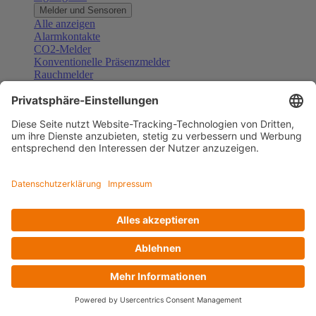
Melder und Sensoren
Alle anzeigen
Alarmkontakte
CO2-Melder
Konventionelle Präsenzmelder
Rauchmelder
Konventionelle Bewegungsmelder
Gefahrenmelder
Zubehör Melder und Sensoren
Türsprechanlagen
Alle anzeigen
Außenstationen
Innenstationen
Klingeltaster und Gongs
Sprechanlagen-Sets
Sprechanlagen-Systemmodule
Zubehör Türkommunikation
Videoüberwachung
Alle anzeigen
Überwachungskameras
Zubehör Videoüberwachung
Zutrittskontrolle
Alle anzeigen
Codetastaturen