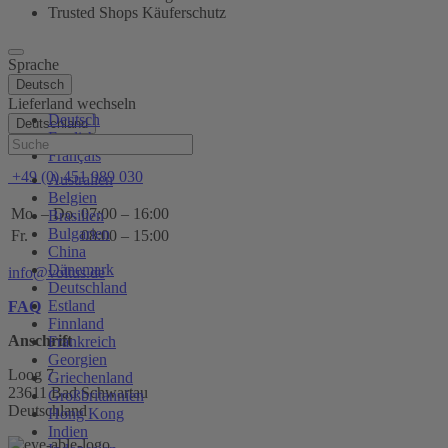
Trusted Shops Käuferschutz
Sprache
Deutsch
Lieferland wechseln
Deutsch
Deutschland
English
Hilfe
Français
+49 (0) 451 989 030
Australien
Belgien
Mo. – Do.
07:00 – 16:00
Brasilien
Bulgarien
Fr.
08:00 – 15:00
China
Dänemark
info@voltus.de
Deutschland
Estland
FAQ
Finnland
Anschrift
Frankreich
Georgien
Loog 7
Griechenland
23611 Bad Schwartau
Großbritannien
Deutschland
Hong Kong
Indien