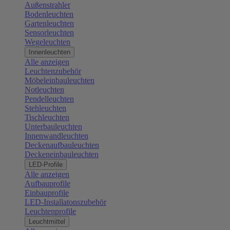
Außenstrahler
Bodenleuchten
Gartenleuchten
Sensorleuchten
Wegeleuchten
Innenleuchten
Alle anzeigen
Leuchtenzubehör
Möbeleinbauleuchten
Notleuchten
Pendelleuchten
Stehleuchten
Tischleuchten
Unterbauleuchten
Innenwandleuchten
Deckenaufbauleuchten
Deckeneinbauleuchten
LED-Profile
Alle anzeigen
Aufbauprofile
Einbauprofile
LED-Installatonszubehör
Leuchtenprofile
Leuchtmittel