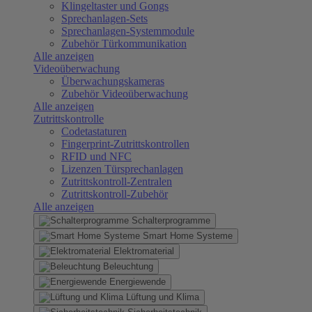
Klingeltaster und Gongs
Sprechanlagen-Sets
Sprechanlagen-Systemmodule
Zubehör Türkommunikation
Alle anzeigen
Videoüberwachung
Überwachungskameras
Zubehör Videoüberwachung
Alle anzeigen
Zutrittskontrolle
Codetastaturen
Fingerprint-Zutrittskontrollen
RFID und NFC
Lizenzen Türsprechanlagen
Zutrittskontroll-Zentralen
Zutrittskontroll-Zubehör
Alle anzeigen
Schalterprogramme
Smart Home Systeme
Elektromaterial
Beleuchtung
Energiewende
Lüftung und Klima