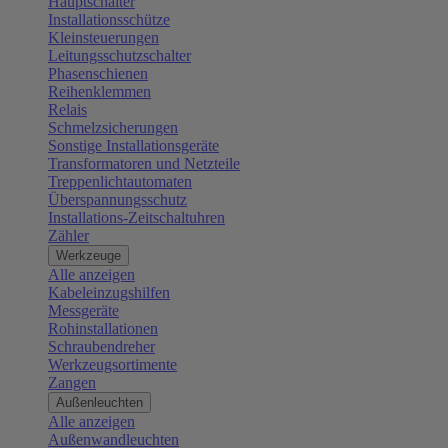
Hauptschalter
Installationsschütze
Kleinsteuerungen
Leitungsschutzschalter
Phasenschienen
Reihenklemmen
Relais
Schmelzsicherungen
Sonstige Installationsgeräte
Transformatoren und Netzteile
Treppenlichtautomaten
Überspannungsschutz
Installations-Zeitschaltuhren
Zähler
Werkzeuge
Alle anzeigen
Kabeleinzugshilfen
Messgeräte
Rohinstallationen
Schraubendreher
Werkzeugsortimente
Zangen
Außenleuchten
Alle anzeigen
Außenwandleuchten