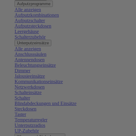
Aufputzprogramme
Alle anzeigen
Aufputzkombinationen
Aufputzschalter
Aufputzsteckdosen
Leergehäuse
Schalterzubehör
Unterputzeinsätze
Alle anzeigen
Anschlusssäulen
Antennendosen
Beleuchtungseinsätze
Dimmer
Jalousieeinsätze
Kommunikationseinsätze
Netzwerkdosen
Schalteinsätze
Schalter
Blindabdeckungen und Einsätze
Steckdosen
Taster
Temperaturregler
Unterputzradios
UP-Zubehör