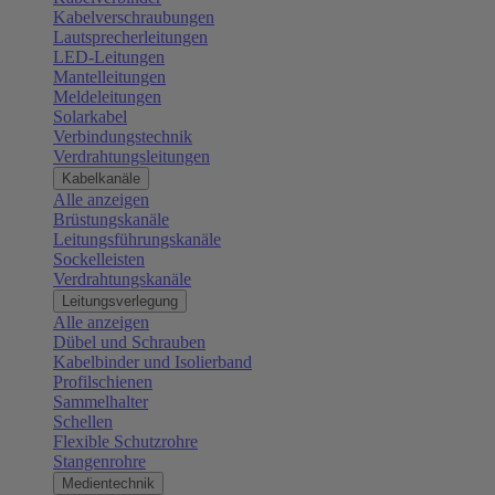
Kabelverschraubungen
Lautsprecherleitungen
LED-Leitungen
Mantelleitungen
Meldeleitungen
Solarkabel
Verbindungstechnik
Verdrahtungsleitungen
Kabelkanäle
Alle anzeigen
Brüstungskanäle
Leitungsführungskanäle
Sockelleisten
Verdrahtungskanäle
Leitungsverlegung
Alle anzeigen
Dübel und Schrauben
Kabelbinder und Isolierband
Profilschienen
Sammelhalter
Schellen
Flexible Schutzrohre
Stangenrohre
Medientechnik