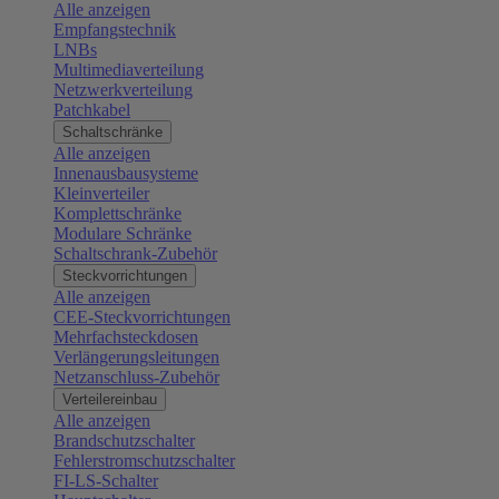
Alle anzeigen
Empfangstechnik
LNBs
Multimediaverteilung
Netzwerkverteilung
Patchkabel
Schaltschränke
Alle anzeigen
Innenausbausysteme
Kleinverteiler
Komplettschränke
Modulare Schränke
Schaltschrank-Zubehör
Steckvorrichtungen
Alle anzeigen
CEE-Steckvorrichtungen
Mehrfachsteckdosen
Verlängerungsleitungen
Netzanschluss-Zubehör
Verteilereinbau
Alle anzeigen
Brandschutzschalter
Fehlerstromschutzschalter
FI-LS-Schalter