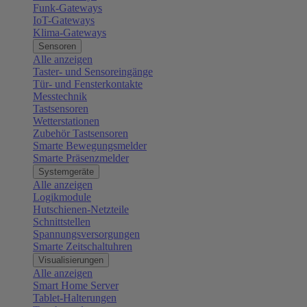
Funk-Gateways
IoT-Gateways
Klima-Gateways
Sensoren
Alle anzeigen
Taster- und Sensoreingänge
Tür- und Fensterkontakte
Messtechnik
Tastsensoren
Wetterstationen
Zubehör Tastsensoren
Smarte Bewegungsmelder
Smarte Präsenzmelder
Systemgeräte
Alle anzeigen
Logikmodule
Hutschienen-Netzteile
Schnittstellen
Spannungsversorgungen
Smarte Zeitschaltuhren
Visualisierungen
Alle anzeigen
Smart Home Server
Tablet-Halterungen