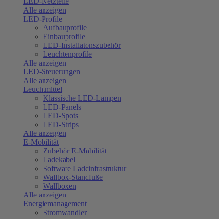
LED-Netzteile
Alle anzeigen
LED-Profile
Aufbauprofile
Einbauprofile
LED-Installatonszubehör
Leuchtenprofile
Alle anzeigen
LED-Steuerungen
Alle anzeigen
Leuchtmittel
Klassische LED-Lampen
LED-Panels
LED-Spots
LED-Strips
Alle anzeigen
E-Mobilität
Zubehör E-Mobilität
Ladekabel
Software Ladeinfrastruktur
Wallbox-Standfüße
Wallboxen
Alle anzeigen
Energiemanagement
Stromwandler