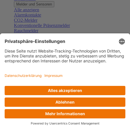
Melder und Sensoren
Alle anzeigen
Alarmkontakte
CO2-Melder
Konventionelle Präsenzmelder
Rauchmelder
Konventionelle Bewegungsmelder
Gefahrenmelder
Zubehör Melder und Sensoren
Türsprechanlagen
Alle anzeigen
Außenstationen
Innenstationen
Klingeltaster und Gongs
Sprechanlagen-Sets
Sprechanlagen-Systemmodule
Zubehör Türkommunikation
Videoüberwachung
Alle anzeigen
Überwachungskameras
Zubehör Videoüberwachung
Zutrittskontrolle
Alle anzeigen
Codetastaturen