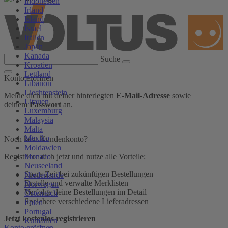
Indonesien
Irland
Island
Israel
Italien
Japan
Kanada
Suche
Kroatien
Lettland
Konto eröffnen
Libanon
Liechtenstein
Melde dich mit deiner hinterlegten
E-Mail-Adresse
sowie
Litauen
deinem
Passwort
an.
Luxemburg
Malaysia
Malta
Mexiko
Noch kein Kundenkonto?
Moldawien
Monaco
Registriere dich jetzt und nutze alle Vorteile:
Neuseeland
Spare Zeit bei zukünftigen Bestellungen
Niederlande
Erstelle und verwalte Merklisten
Norwegen
Verfolge deine Bestellungen im Detail
Österreich
Speichere verschiedene Lieferadressen
Polen
Portugal
Jetzt kostenlos registrieren
Rumänien
Konto eröffnen