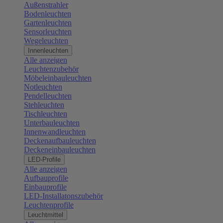
Außenstrahler
Bodenleuchten
Gartenleuchten
Sensorleuchten
Wegeleuchten
Innenleuchten
Alle anzeigen
Leuchtenzubehör
Möbeleinbauleuchten
Notleuchten
Pendelleuchten
Stehleuchten
Tischleuchten
Unterbauleuchten
Innenwandleuchten
Deckenaufbauleuchten
Deckeneinbauleuchten
LED-Profile
Alle anzeigen
Aufbauprofile
Einbauprofile
LED-Installatonszubehör
Leuchtenprofile
Leuchtmittel