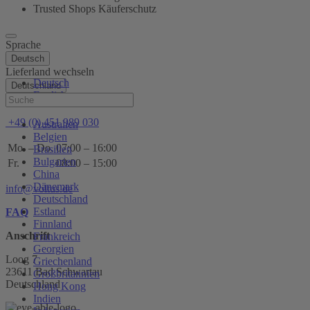
Trusted Shops Käuferschutz
Sprache
Deutsch
Lieferland wechseln
Deutsch
Deutschland
English
Hilfe
+49 (0) 451 989 030
Australien
Belgien
Mo. – Do.
07:00 – 16:00
Brasilien
Bulgarien
Fr.
08:00 – 15:00
China
Dänemark
info@voltus.de
Deutschland
Estland
FAQ
Finnland
Anschrift
Frankreich
Georgien
Loog 7
Griechenland
23611 Bad Schwartau
Großbritannien
Deutschland
Hong Kong
Indien