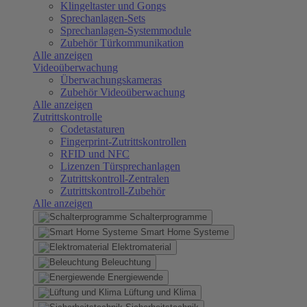
Klingeltaster und Gongs
Sprechanlagen-Sets
Sprechanlagen-Systemmodule
Zubehör Türkommunikation
Alle anzeigen
Videoüberwachung
Überwachungskameras
Zubehör Videoüberwachung
Alle anzeigen
Zutrittskontrolle
Codetastaturen
Fingerprint-Zutrittskontrollen
RFID und NFC
Lizenzen Türsprechanlagen
Zutrittskontroll-Zentralen
Zutrittskontroll-Zubehör
Alle anzeigen
Schalterprogramme
Smart Home Systeme
Elektromaterial
Beleuchtung
Energiewende
Lüftung und Klima