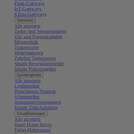
Funk-Gateways
IoT-Gateways
Klima-Gateways
Sensoren
Alle anzeigen
Taster- und Sensoreingänge
Tür- und Fensterkontakte
Messtechnik
Tastsensoren
Wetterstationen
Zubehör Tastsensoren
Smarte Bewegungsmelder
Smarte Präsenzmelder
Systemgeräte
Alle anzeigen
Logikmodule
Hutschienen-Netzteile
Schnittstellen
Spannungsversorgungen
Smarte Zeitschaltuhren
Visualisierungen
Alle anzeigen
Smart Home Server
Tablet-Halterungen