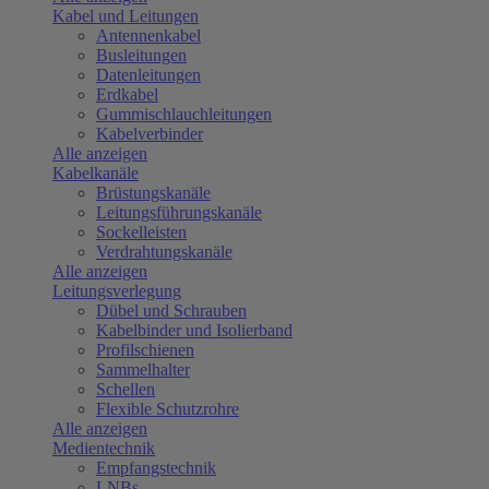
Kabel und Leitungen
Antennenkabel
Busleitungen
Datenleitungen
Erdkabel
Gummischlauchleitungen
Kabelverbinder
Alle anzeigen
Kabelkanäle
Brüstungskanäle
Leitungsführungskanäle
Sockelleisten
Verdrahtungskanäle
Alle anzeigen
Leitungsverlegung
Dübel und Schrauben
Kabelbinder und Isolierband
Profilschienen
Sammelhalter
Schellen
Flexible Schutzrohre
Alle anzeigen
Medientechnik
Empfangstechnik
LNBs