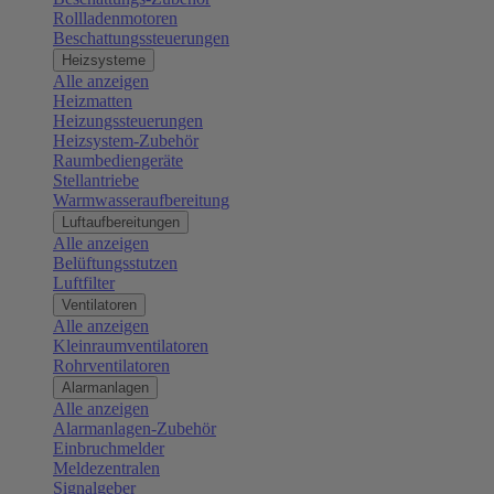
Rollladenmotoren
Beschattungssteuerungen
Heizsysteme
Alle anzeigen
Heizmatten
Heizungssteuerungen
Heizsystem-Zubehör
Raumbediengeräte
Stellantriebe
Warmwasseraufbereitung
Luftaufbereitungen
Alle anzeigen
Belüftungsstutzen
Luftfilter
Ventilatoren
Alle anzeigen
Kleinraumventilatoren
Rohrventilatoren
Alarmanlagen
Alle anzeigen
Alarmanlagen-Zubehör
Einbruchmelder
Meldezentralen
Signalgeber