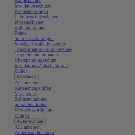
Hauptschalter
Installationsschütze
Kleinsteuerungen
Leitungsschutzschalter
Phasenschienen
Reihenklemmen
Relais
Schmelzsicherungen
Sonstige Installationsgeräte
Transformatoren und Netzteile
Treppenlichtautomaten
Überspannungsschutz
Installations-Zeitschaltuhren
Zähler
Werkzeuge
Alle anzeigen
Kabeleinzugshilfen
Messgeräte
Rohinstallationen
Schraubendreher
Werkzeugsortimente
Zangen
Außenleuchten
Alle anzeigen
Außenwandleuchten