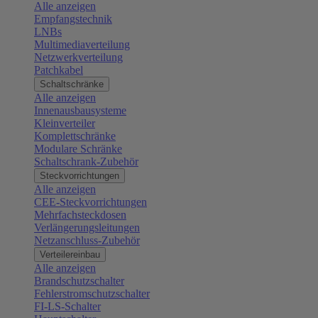
Alle anzeigen
Empfangstechnik
LNBs
Multimediaverteilung
Netzwerkverteilung
Patchkabel
Schaltschränke
Alle anzeigen
Innenausbausysteme
Kleinverteiler
Komplettschränke
Modulare Schränke
Schaltschrank-Zubehör
Steckvorrichtungen
Alle anzeigen
CEE-Steckvorrichtungen
Mehrfachsteckdosen
Verlängerungsleitungen
Netzanschluss-Zubehör
Verteilereinbau
Alle anzeigen
Brandschutzschalter
Fehlerstromschutzschalter
FI-LS-Schalter