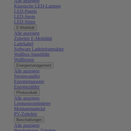
Alle anzeigen
Klassische LED-Lampen
LED-Panels
LED-Spots
LED-Strips
E-Mobilität
Alle anzeigen
Zubehör E-Mobilität
Ladekabel
Software Ladeinfrastruktur
Wallbox-Standfüße
Wallboxen
Energiemanagement
Alle anzeigen
Stromwandler
Energiemanager
Energiezähler
Photovoltaik
Alle anzeigen
Leistungsoptimierer
Montagematerial
PV-Zubehör
Beschattungen
Alle anzeigen
Beschattungs-Zubehör