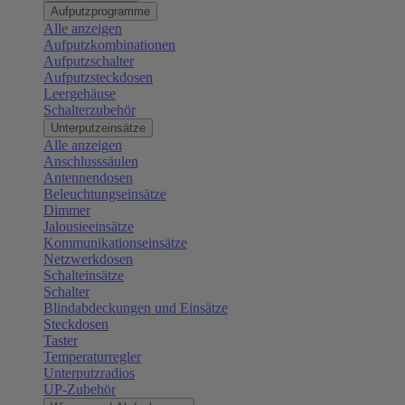
Aufputzprogramme
Alle anzeigen
Aufputzkombinationen
Aufputzschalter
Aufputzsteckdosen
Leergehäuse
Schalterzubehör
Unterputzeinsätze
Alle anzeigen
Anschlusssäulen
Antennendosen
Beleuchtungseinsätze
Dimmer
Jalousieeinsätze
Kommunikationseinsätze
Netzwerkdosen
Schalteinsätze
Schalter
Blindabdeckungen und Einsätze
Steckdosen
Taster
Temperaturregler
Unterputzradios
UP-Zubehör