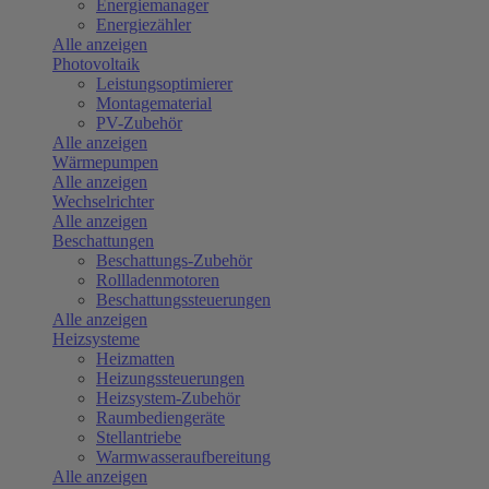
Energiemanager
Energiezähler
Alle anzeigen
Photovoltaik
Leistungsoptimierer
Montagematerial
PV-Zubehör
Alle anzeigen
Wärmepumpen
Alle anzeigen
Wechselrichter
Alle anzeigen
Beschattungen
Beschattungs-Zubehör
Rollladenmotoren
Beschattungssteuerungen
Alle anzeigen
Heizsysteme
Heizmatten
Heizungssteuerungen
Heizsystem-Zubehör
Raumbediengeräte
Stellantriebe
Warmwasseraufbereitung
Alle anzeigen