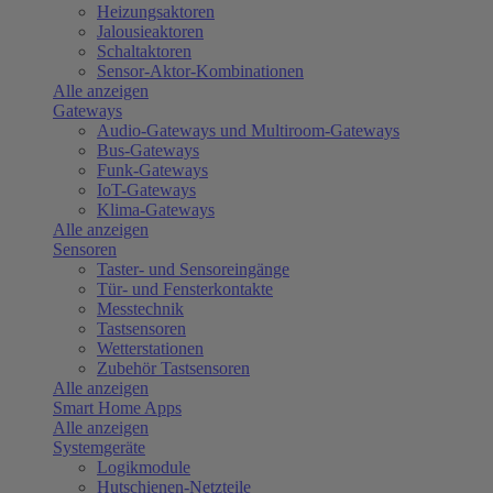
Heizungsaktoren
Jalousieaktoren
Schaltaktoren
Sensor-Aktor-Kombinationen
Alle anzeigen
Gateways
Audio-Gateways und Multiroom-Gateways
Bus-Gateways
Funk-Gateways
IoT-Gateways
Klima-Gateways
Alle anzeigen
Sensoren
Taster- und Sensoreingänge
Tür- und Fensterkontakte
Messtechnik
Tastsensoren
Wetterstationen
Zubehör Tastsensoren
Alle anzeigen
Smart Home Apps
Alle anzeigen
Systemgeräte
Logikmodule
Hutschienen-Netzteile