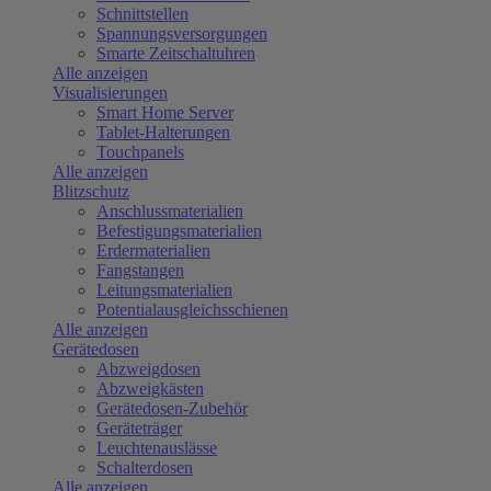
Schnittstellen
Spannungsversorgungen
Smarte Zeitschaltuhren
Alle anzeigen
Visualisierungen
Smart Home Server
Tablet-Halterungen
Touchpanels
Alle anzeigen
Blitzschutz
Anschlussmaterialien
Befestigungsmaterialien
Erdermaterialien
Fangstangen
Leitungsmaterialien
Potentialausgleichsschienen
Alle anzeigen
Gerätedosen
Abzweigdosen
Abzweigkästen
Gerätedosen-Zubehör
Geräteträger
Leuchtenauslässe
Schalterdosen
Alle anzeigen