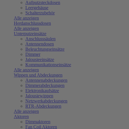
Aufputzsteckdosen
Leergehäuse
Schalterzubehör
Alle anzeigen
Herdanschlussdosen
Alle anzeigen
Unterputzeinsätze
Anschlusssäulen
Antennendosen
Beleuchtungseinsätze
Dimmer
Jalousieeinsätze
Kommunikationseinsätze
Alle anzeigen
Wippen und Abdeckungen
Antennenabdeckungen
Dimmerabdeckungen
Elektronikaufsätze
Jalousiewippen
Netzwerkabdeckungen
RTR-Abdeckungen
Alle anzeigen
Aktoren
Dimmaktoren
Fan Coil Aktoren