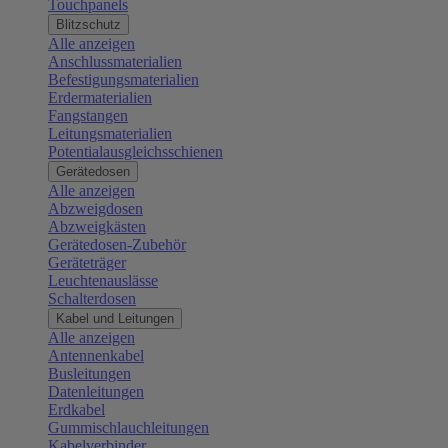
Touchpanels
Blitzschutz
Alle anzeigen
Anschlussmaterialien
Befestigungsmaterialien
Erdermaterialien
Fangstangen
Leitungsmaterialien
Potentialausgleichsschienen
Gerätedosen
Alle anzeigen
Abzweigdosen
Abzweigkästen
Gerätedosen-Zubehör
Geräteträger
Leuchtenauslässe
Schalterdosen
Kabel und Leitungen
Alle anzeigen
Antennenkabel
Busleitungen
Datenleitungen
Erdkabel
Gummischlauchleitungen
Kabelverbinder