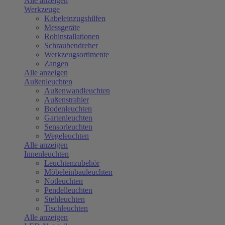
Alle anzeigen
Werkzeuge
Kabeleinzugshilfen
Messgeräte
Rohinstallationen
Schraubendreher
Werkzeugsortimente
Zangen
Alle anzeigen
Außenleuchten
Außenwandleuchten
Außenstrahler
Bodenleuchten
Gartenleuchten
Sensorleuchten
Wegeleuchten
Alle anzeigen
Innenleuchten
Leuchtenzubehör
Möbeleinbauleuchten
Notleuchten
Pendelleuchten
Stehleuchten
Tischleuchten
Alle anzeigen