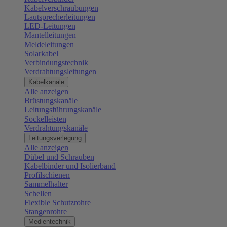
Kabelverschraubungen
Lautsprecherleitungen
LED-Leitungen
Mantelleitungen
Meldeleitungen
Solarkabel
Verbindungstechnik
Verdrahtungsleitungen
Kabelkanäle
Alle anzeigen
Brüstungskanäle
Leitungsführungskanäle
Sockelleisten
Verdrahtungskanäle
Leitungsverlegung
Alle anzeigen
Dübel und Schrauben
Kabelbinder und Isolierband
Profilschienen
Sammelhalter
Schellen
Flexible Schutzrohre
Stangenrohre
Medientechnik