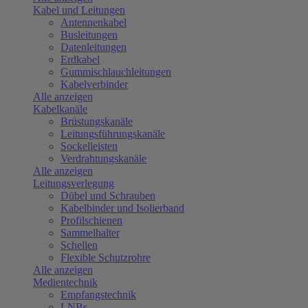
Kabel und Leitungen
Antennenkabel
Busleitungen
Datenleitungen
Erdkabel
Gummischlauchleitungen
Kabelverbinder
Alle anzeigen
Kabelkanäle
Brüstungskanäle
Leitungsführungskanäle
Sockelleisten
Verdrahtungskanäle
Alle anzeigen
Leitungsverlegung
Dübel und Schrauben
Kabelbinder und Isolierband
Profilschienen
Sammelhalter
Schellen
Flexible Schutzrohre
Alle anzeigen
Medientechnik
Empfangstechnik
LNBs