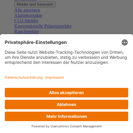
Melder und Sensoren
Alle anzeigen
Alarmkontakte
CO2-Melder
Konventionelle Präsenzmelder
Rauchmelder
Konventionelle Bewegungsmelder
Gefahrenmelder
Zubehör Melder und Sensoren
Türsprechanlagen
Alle anzeigen
Außenstationen
Innenstationen
Klingeltaster und Gongs
Sprechanlagen-Sets
Sprechanlagen-Systemmodule
Zubehör Türkommunikation
Videoüberwachung
Alle anzeigen
Überwachungskameras
Zubehör Videoüberwachung
Zutrittskontrolle
Alle anzeigen
Codetastaturen