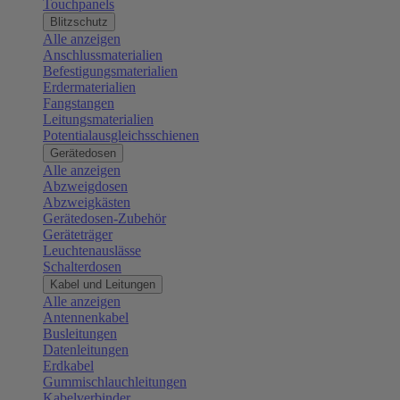
Touchpanels
Blitzschutz
Alle anzeigen
Anschlussmaterialien
Befestigungsmaterialien
Erdermaterialien
Fangstangen
Leitungsmaterialien
Potentialausgleichsschienen
Gerätedosen
Alle anzeigen
Abzweigdosen
Abzweigkästen
Gerätedosen-Zubehör
Geräteträger
Leuchtenauslässe
Schalterdosen
Kabel und Leitungen
Alle anzeigen
Antennenkabel
Busleitungen
Datenleitungen
Erdkabel
Gummischlauchleitungen
Kabelverbinder