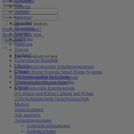
Schweden
Anmelden
Schweiz
Serbien
Singapur
Slowakei
Angemeldet bleiben
Slowenien
Passwort vergessen?
Spanien
Registriere dich jetzt.
Südafrika
Anmelden
Südkorea
Taiwan
Thailand
Der Warenkorb ist leer.
Tschechische Republik
Ukraine
Schalterprogramme
Ungarn
Smart Home Systeme
Vereinigte Arabische Emirate
Elektromaterial
Vereinigte Staaten von Amerika
Beleuchtung
Zypern
Energiewende
Lüftung und Klima
Sicherheitstechnik
Marken
Abdeckrahmen
Alle anzeigen
Aufputzprogramme
Aufputzkombinationen
Aufputzschalter