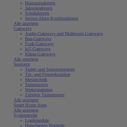
Heizungsaktoren
Jalousieaktoren
Schaltaktoren
Sensor-Aktor-Kombinationen
Alle anzeigen
Gateways
Audio-Gateways und Multiroom-Gateways
Bus-Gateways
Funk-Gateways
IoT-Gateways
Klima-Gateways
Alle anzeigen
Sensoren
Taster- und Sensoreingänge
Tür- und Fensterkontakte
Messtechnik
Tastsensoren
Wetterstationen
Zubehör Tastsensoren
Alle anzeigen
Smart Home Apps
Alle anzeigen
Systemgeräte
Logikmodule
Hutschienen-Netzteile