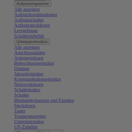
Aufputzprogramme
Alle anzeigen
Aufputzkombinationen
Aufputzschalter
Aufputzsteckdosen
Leergehäuse
Schalterzubehör
Unterputzeinsätze
Alle anzeigen
Anschlusssäulen
Antennendosen
Beleuchtungseinsätze
Dimmer
Jalousieeinsätze
Kommunikationseinsätze
Netzwerkdosen
Schalteinsätze
Schalter
Blindabdeckungen und Einsätze
Steckdosen
Taster
Temperaturregler
Unterputzradios
UP-Zubehör