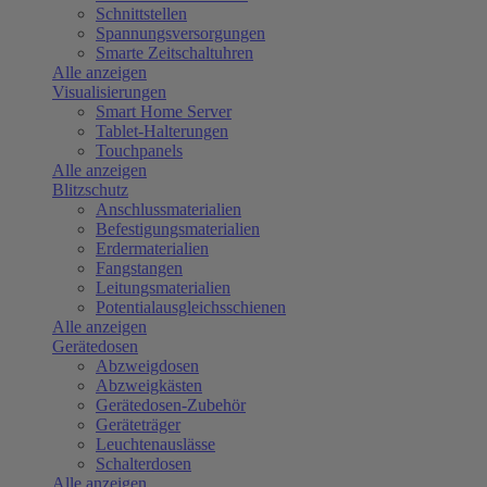
Schnittstellen
Spannungsversorgungen
Smarte Zeitschaltuhren
Alle anzeigen
Visualisierungen
Smart Home Server
Tablet-Halterungen
Touchpanels
Alle anzeigen
Blitzschutz
Anschlussmaterialien
Befestigungsmaterialien
Erdermaterialien
Fangstangen
Leitungsmaterialien
Potentialausgleichsschienen
Alle anzeigen
Gerätedosen
Abzweigdosen
Abzweigkästen
Gerätedosen-Zubehör
Geräteträger
Leuchtenauslässe
Schalterdosen
Alle anzeigen