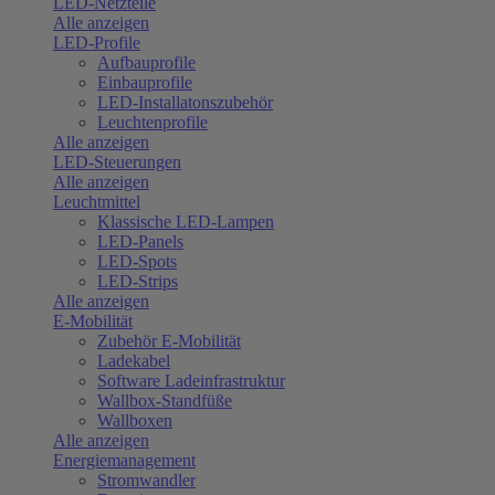
LED-Netzteile
Alle anzeigen
LED-Profile
Aufbauprofile
Einbauprofile
LED-Installatonszubehör
Leuchtenprofile
Alle anzeigen
LED-Steuerungen
Alle anzeigen
Leuchtmittel
Klassische LED-Lampen
LED-Panels
LED-Spots
LED-Strips
Alle anzeigen
E-Mobilität
Zubehör E-Mobilität
Ladekabel
Software Ladeinfrastruktur
Wallbox-Standfüße
Wallboxen
Alle anzeigen
Energiemanagement
Stromwandler