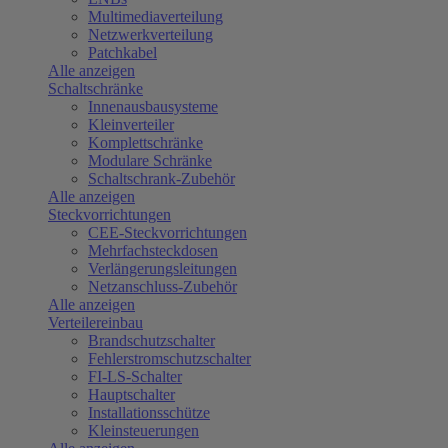
Multimediaverteilung
Netzwerkverteilung
Patchkabel
Alle anzeigen
Schaltschränke
Innenausbausysteme
Kleinverteiler
Komplettschränke
Modulare Schränke
Schaltschrank-Zubehör
Alle anzeigen
Steckvorrichtungen
CEE-Steckvorrichtungen
Mehrfachsteckdosen
Verlängerungsleitungen
Netzanschluss-Zubehör
Alle anzeigen
Verteilereinbau
Brandschutzschalter
Fehlerstromschutzschalter
FI-LS-Schalter
Hauptschalter
Installationsschütze
Kleinsteuerungen