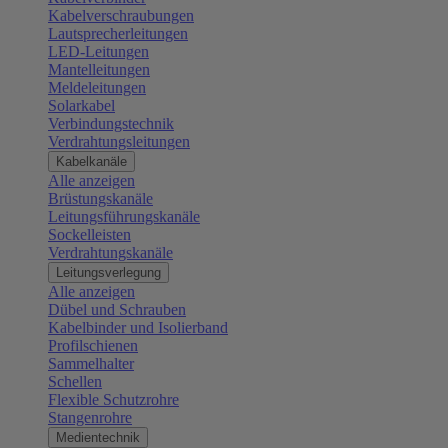
Kabelverschraubungen
Lautsprecherleitungen
LED-Leitungen
Mantelleitungen
Meldeleitungen
Solarkabel
Verbindungstechnik
Verdrahtungsleitungen
Kabelkanäle
Alle anzeigen
Brüstungskanäle
Leitungsführungskanäle
Sockelleisten
Verdrahtungskanäle
Leitungsverlegung
Alle anzeigen
Dübel und Schrauben
Kabelbinder und Isolierband
Profilschienen
Sammelhalter
Schellen
Flexible Schutzrohre
Stangenrohre
Medientechnik