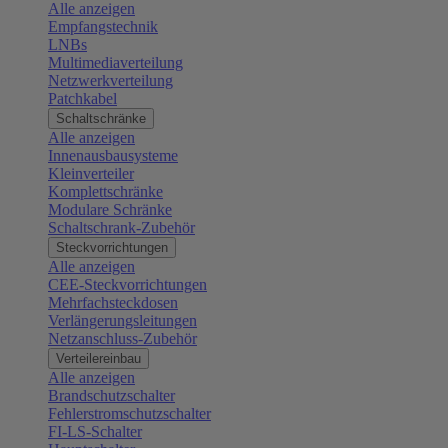
Alle anzeigen
Empfangstechnik
LNBs
Multimediaverteilung
Netzwerkverteilung
Patchkabel
Schaltschränke
Alle anzeigen
Innenausbausysteme
Kleinverteiler
Komplettschränke
Modulare Schränke
Schaltschrank-Zubehör
Steckvorrichtungen
Alle anzeigen
CEE-Steckvorrichtungen
Mehrfachsteckdosen
Verlängerungsleitungen
Netzanschluss-Zubehör
Verteilereinbau
Alle anzeigen
Brandschutzschalter
Fehlerstromschutzschalter
FI-LS-Schalter