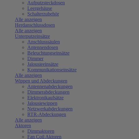
Aufputzsteckdosen
Leergehäuse
Schalterzubehör
Alle anzeigen
Herdanschlussdosen
Alle anzeigen
Unterputzeinsätze
Anschlusssäulen
Antennendosen
Beleuchtungseinsätze
Dimmer
Jalousieeinsätze
Kommunikationseinsätze
Alle anzeigen
Wippen und Abdeckungen
Antennenabdeckungen
Dimmerabdeckungen
Elektronikaufsätze
Jalousiewippen
Netzwerkabdeckungen
RTR-Abdeckungen
Alle anzeigen
Aktoren
Dimmaktoren
Fan Coil Aktoren