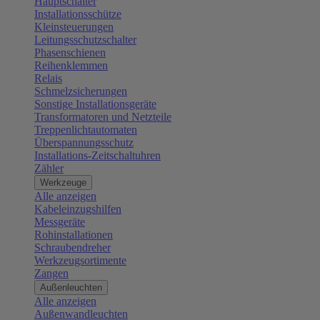
Hauptschalter
Installationsschütze
Kleinsteuerungen
Leitungsschutzschalter
Phasenschienen
Reihenklemmen
Relais
Schmelzsicherungen
Sonstige Installationsgeräte
Transformatoren und Netzteile
Treppenlichtautomaten
Überspannungsschutz
Installations-Zeitschaltuhren
Zähler
Werkzeuge
Alle anzeigen
Kabeleinzugshilfen
Messgeräte
Rohinstallationen
Schraubendreher
Werkzeugsortimente
Zangen
Außenleuchten
Alle anzeigen
Außenwandleuchten