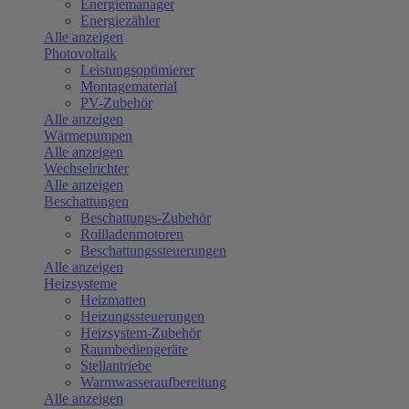
Energiemanager
Energiezähler
Alle anzeigen
Photovoltaik
Leistungsoptimierer
Montagematerial
PV-Zubehör
Alle anzeigen
Wärmepumpen
Alle anzeigen
Wechselrichter
Alle anzeigen
Beschattungen
Beschattungs-Zubehör
Rollladenmotoren
Beschattungssteuerungen
Alle anzeigen
Heizsysteme
Heizmatten
Heizungssteuerungen
Heizsystem-Zubehör
Raumbediengeräte
Stellantriebe
Warmwasseraufbereitung
Alle anzeigen