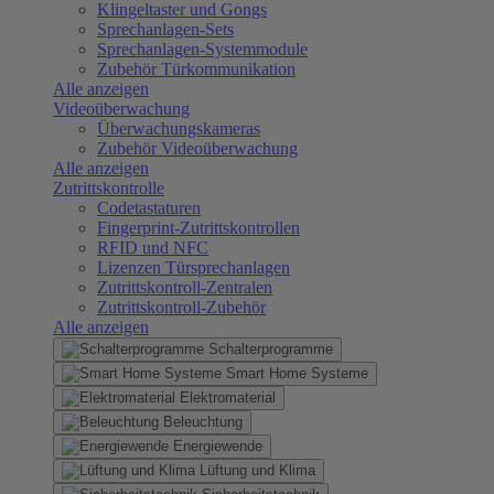
Klingeltaster und Gongs
Sprechanlagen-Sets
Sprechanlagen-Systemmodule
Zubehör Türkommunikation
Alle anzeigen
Videoüberwachung
Überwachungskameras
Zubehör Videoüberwachung
Alle anzeigen
Zutrittskontrolle
Codetastaturen
Fingerprint-Zutrittskontrollen
RFID und NFC
Lizenzen Türsprechanlagen
Zutrittskontroll-Zentralen
Zutrittskontroll-Zubehör
Alle anzeigen
Schalterprogramme
Smart Home Systeme
Elektromaterial
Beleuchtung
Energiewende
Lüftung und Klima