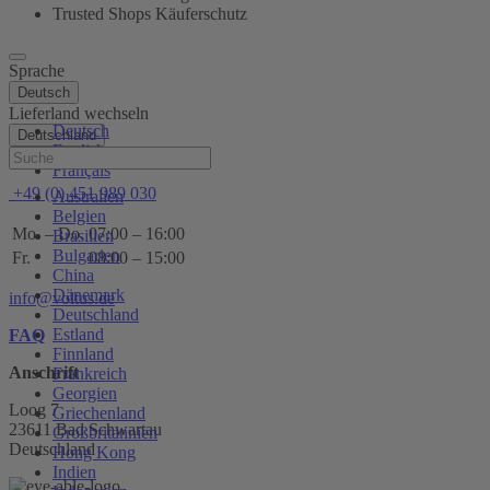
Trusted Shops Käuferschutz
Sprache
Deutsch
Lieferland wechseln
Deutsch
Deutschland
English
Hilfe
Français
+49 (0) 451 989 030
Australien
Belgien
Mo. – Do.
07:00 – 16:00
Brasilien
Bulgarien
Fr.
08:00 – 15:00
China
Dänemark
info@voltus.de
Deutschland
Estland
FAQ
Finnland
Anschrift
Frankreich
Georgien
Loog 7
Griechenland
23611 Bad Schwartau
Großbritannien
Deutschland
Hong Kong
Indien