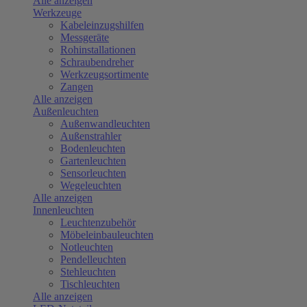
Alle anzeigen
Werkzeuge
Kabeleinzugshilfen
Messgeräte
Rohinstallationen
Schraubendreher
Werkzeugsortimente
Zangen
Alle anzeigen
Außenleuchten
Außenwandleuchten
Außenstrahler
Bodenleuchten
Gartenleuchten
Sensorleuchten
Wegeleuchten
Alle anzeigen
Innenleuchten
Leuchtenzubehör
Möbeleinbauleuchten
Notleuchten
Pendelleuchten
Stehleuchten
Tischleuchten
Alle anzeigen