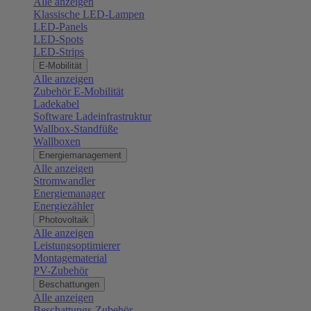
Alle anzeigen
Klassische LED-Lampen
LED-Panels
LED-Spots
LED-Strips
E-Mobilität
Alle anzeigen
Zubehör E-Mobilität
Ladekabel
Software Ladeinfrastruktur
Wallbox-Standfüße
Wallboxen
Energiemanagement
Alle anzeigen
Stromwandler
Energiemanager
Energiezähler
Photovoltaik
Alle anzeigen
Leistungsoptimierer
Montagematerial
PV-Zubehör
Beschattungen
Alle anzeigen
Beschattungs-Zubehör