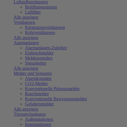
Luftaufbereitungen
Belüftungsstutzen
Luftfilter
Alle anzeigen
Ventilatoren
Kleinraumventilatoren
Rohrventilatoren
Alle anzeigen
Alarmanlagen
Alarmanlagen-Zubehör
Einbruchmelder
Meldezentralen
Signalgeber
Alle anzeigen
Melder und Sensoren
Alarmkontakte
CO2-Melder
Konventionelle Präsenzmelder
Rauchmelder
Konventionelle Bewegungsmelder
Gefahrenmelder
Alle anzeigen
Türsprechanlagen
Außenstationen
Innenstationen