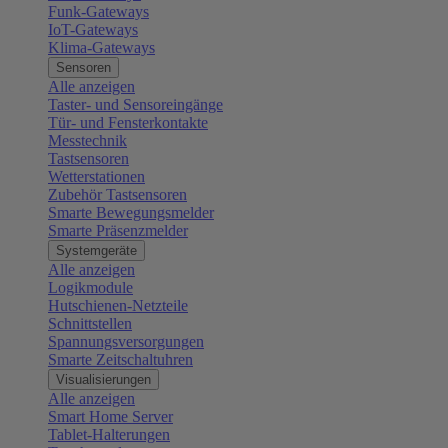
Funk-Gateways
IoT-Gateways
Klima-Gateways
Sensoren
Alle anzeigen
Taster- und Sensoreingänge
Tür- und Fensterkontakte
Messtechnik
Tastsensoren
Wetterstationen
Zubehör Tastsensoren
Smarte Bewegungsmelder
Smarte Präsenzmelder
Systemgeräte
Alle anzeigen
Logikmodule
Hutschienen-Netzteile
Schnittstellen
Spannungsversorgungen
Smarte Zeitschaltuhren
Visualisierungen
Alle anzeigen
Smart Home Server
Tablet-Halterungen