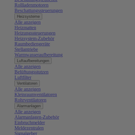
Rollladenmotoren
Beschattungssteuerungen
Heizsysteme
Alle anzeigen
Heizmatten
Heizungssteuerungen
Heizsystem-Zubehör
Raumbediengeräte
Stellantriebe
Warmwasseraufbereitung
Luftaufbereitungen
Alle anzeigen
Belüftungsstutzen
Luftfilter
Ventilatoren
Alle anzeigen
Kleinraumventilatoren
Rohrventilatoren
Alarmanlagen
Alle anzeigen
Alarmanlagen-Zubehör
Einbruchmelder
Meldezentralen
Signalgeber