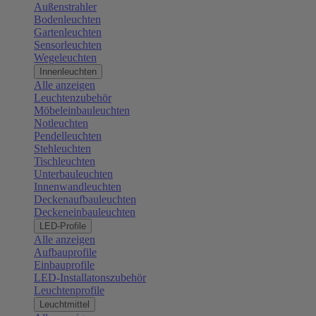
Außenstrahler
Bodenleuchten
Gartenleuchten
Sensorleuchten
Wegeleuchten
Innenleuchten
Alle anzeigen
Leuchtenzubehör
Möbeleinbauleuchten
Notleuchten
Pendelleuchten
Stehleuchten
Tischleuchten
Unterbauleuchten
Innenwandleuchten
Deckenaufbauleuchten
Deckeneinbauleuchten
LED-Profile
Alle anzeigen
Aufbauprofile
Einbauprofile
LED-Installatonszubehör
Leuchtenprofile
Leuchtmittel