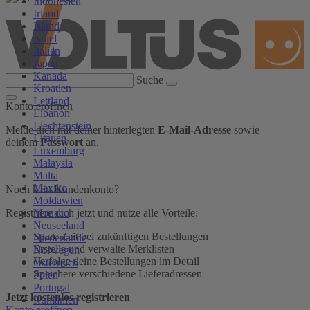
Indonesien
Irland
Island
Israel
Italien
Japan
Kanada
Suche
Kroatien
Lettland
Konto eröffnen
Libanon
Liechtenstein
Melde dich mit deiner hinterlegten
E-Mail-Adresse
sowie
Litauen
deinem
Passwort
an.
Luxemburg
Malaysia
Malta
Mexiko
Noch kein Kundenkonto?
Moldawien
Monaco
Registriere dich jetzt und nutze alle Vorteile:
Neuseeland
Spare Zeit bei zukünftigen Bestellungen
Niederlande
Erstelle und verwalte Merklisten
Norwegen
Verfolge deine Bestellungen im Detail
Österreich
Speichere verschiedene Lieferadressen
Polen
Portugal
Jetzt kostenlos registrieren
Rumänien
Konto eröffnen