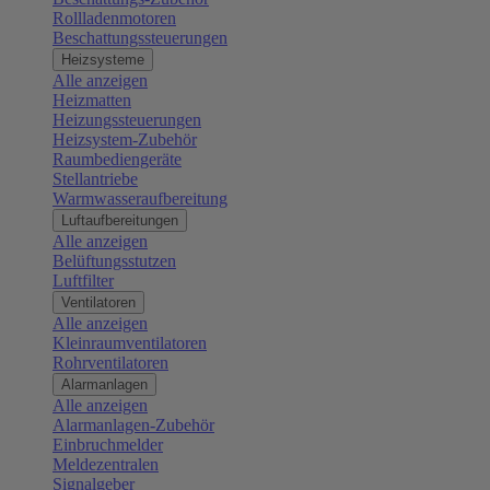
Rollladenmotoren
Beschattungssteuerungen
Heizsysteme
Alle anzeigen
Heizmatten
Heizungssteuerungen
Heizsystem-Zubehör
Raumbediengeräte
Stellantriebe
Warmwasseraufbereitung
Luftaufbereitungen
Alle anzeigen
Belüftungsstutzen
Luftfilter
Ventilatoren
Alle anzeigen
Kleinraumventilatoren
Rohrventilatoren
Alarmanlagen
Alle anzeigen
Alarmanlagen-Zubehör
Einbruchmelder
Meldezentralen
Signalgeber