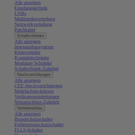
Alle anzeigen
Empfangstechnik
LNBs
Multimediaverteilung
Netzwerkverteilung
Patchkabel
Schaltschränke
Alle anzeigen
Innenausbausysteme
Kleinverteiler
Komplettschränke
Modulare Schränke
Schaltschrank-Zubehör
Steckvorrichtungen
Alle anzeigen
CEE-Steckvorrichtungen
Mehrfachsteckdosen
Verlängerungsleitungen
Netzanschluss-Zubehör
Verteilereinbau
Alle anzeigen
Brandschutzschalter
Fehlerstromschutzschalter
FI-LS-Schalter