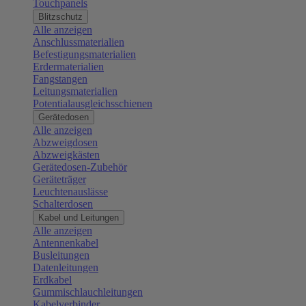
Touchpanels
Blitzschutz
Alle anzeigen
Anschlussmaterialien
Befestigungsmaterialien
Erdermaterialien
Fangstangen
Leitungsmaterialien
Potentialausgleichsschienen
Gerätedosen
Alle anzeigen
Abzweigdosen
Abzweigkästen
Gerätedosen-Zubehör
Geräteträger
Leuchtenauslässe
Schalterdosen
Kabel und Leitungen
Alle anzeigen
Antennenkabel
Busleitungen
Datenleitungen
Erdkabel
Gummischlauchleitungen
Kabelverbinder