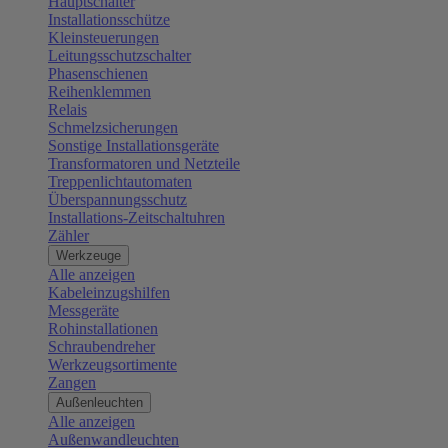
Hauptschalter
Installationsschütze
Kleinsteuerungen
Leitungsschutzschalter
Phasenschienen
Reihenklemmen
Relais
Schmelzsicherungen
Sonstige Installationsgeräte
Transformatoren und Netzteile
Treppenlichtautomaten
Überspannungsschutz
Installations-Zeitschaltuhren
Zähler
Werkzeuge
Alle anzeigen
Kabeleinzugshilfen
Messgeräte
Rohinstallationen
Schraubendreher
Werkzeugsortimente
Zangen
Außenleuchten
Alle anzeigen
Außenwandleuchten