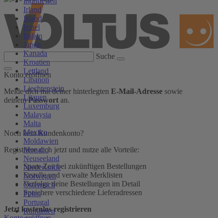
Indonesien
Irland
Island
Israel
Italien
Japan
Kanada
Suche
Kroatien
Lettland
Konto eröffnen
Libanon
Liechtenstein
Melde dich mit deiner hinterlegten
E-Mail-Adresse
sowie
Litauen
deinem
Passwort
an.
Luxemburg
Malaysia
Malta
Mexiko
Noch kein Kundenkonto?
Moldawien
Monaco
Registriere dich jetzt und nutze alle Vorteile:
Neuseeland
Spare Zeit bei zukünftigen Bestellungen
Niederlande
Erstelle und verwalte Merklisten
Norwegen
Verfolge deine Bestellungen im Detail
Österreich
Speichere verschiedene Lieferadressen
Polen
Portugal
Jetzt kostenlos registrieren
Rumänien
Konto eröffnen