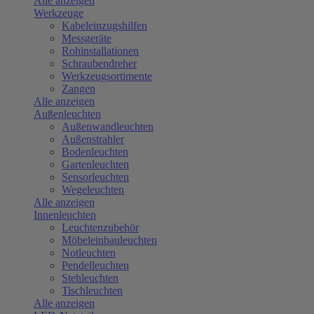
Alle anzeigen
Werkzeuge
Kabeleinzugshilfen
Messgeräte
Rohinstallationen
Schraubendreher
Werkzeugsortimente
Zangen
Alle anzeigen
Außenleuchten
Außenwandleuchten
Außenstrahler
Bodenleuchten
Gartenleuchten
Sensorleuchten
Wegeleuchten
Alle anzeigen
Innenleuchten
Leuchtenzubehör
Möbeleinbauleuchten
Notleuchten
Pendelleuchten
Stehleuchten
Tischleuchten
Alle anzeigen