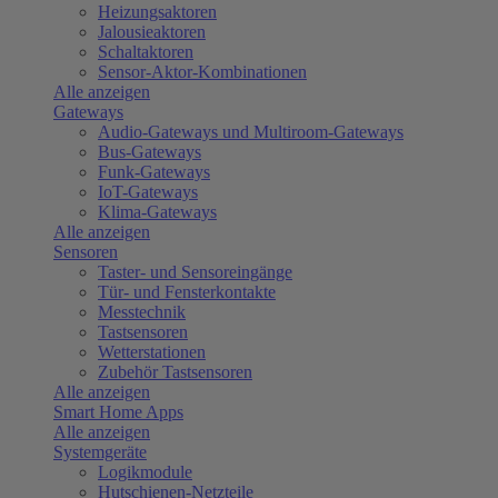
Heizungsaktoren
Jalousieaktoren
Schaltaktoren
Sensor-Aktor-Kombinationen
Alle anzeigen
Gateways
Audio-Gateways und Multiroom-Gateways
Bus-Gateways
Funk-Gateways
IoT-Gateways
Klima-Gateways
Alle anzeigen
Sensoren
Taster- und Sensoreingänge
Tür- und Fensterkontakte
Messtechnik
Tastsensoren
Wetterstationen
Zubehör Tastsensoren
Alle anzeigen
Smart Home Apps
Alle anzeigen
Systemgeräte
Logikmodule
Hutschienen-Netzteile