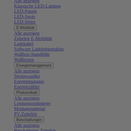
Alle anzeigen
Klassische LED-Lampen
LED-Panels
LED-Spots
LED-Strips
E-Mobilität
Alle anzeigen
Zubehör E-Mobilität
Ladekabel
Software Ladeinfrastruktur
Wallbox-Standfüße
Wallboxen
Energiemanagement
Alle anzeigen
Stromwandler
Energiemanager
Energiezähler
Photovoltaik
Alle anzeigen
Leistungsoptimierer
Montagematerial
PV-Zubehör
Beschattungen
Alle anzeigen
Beschattungs-Zubehör