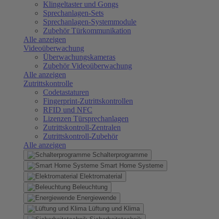
Klingeltaster und Gongs
Sprechanlagen-Sets
Sprechanlagen-Systemmodule
Zubehör Türkommunikation
Alle anzeigen
Videoüberwachung
Überwachungskameras
Zubehör Videoüberwachung
Alle anzeigen
Zutrittskontrolle
Codetastaturen
Fingerprint-Zutrittskontrollen
RFID und NFC
Lizenzen Türsprechanlagen
Zutrittskontroll-Zentralen
Zutrittskontroll-Zubehör
Alle anzeigen
Schalterprogramme
Smart Home Systeme
Elektromaterial
Beleuchtung
Energiewende
Lüftung und Klima