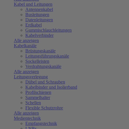
Kabel und Leitungen
Antennenkabel
Busleitungen
Datenleitungen
Erdkabel
Gummischlauchleitungen
Kabelverbinder
Alle anzeigen
Kabelkanäle
Brüstungskanäle
Leitungsführungskanäle
Sockelleisten
Verdrahtungskanäle
Alle anzeigen
Leitungsverlegung
Dübel und Schrauben
Kabelbinder und Isolierband
Profilschienen
Sammelhalter
Schellen
Flexible Schutzrohre
Alle anzeigen
Medientechnik
Empfangstechnik
LNBs