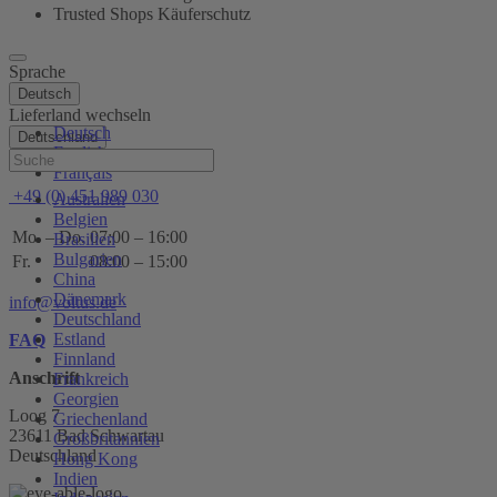
Trusted Shops Käuferschutz
Sprache
Deutsch
Lieferland wechseln
Deutsch
Deutschland
English
Hilfe
Français
+49 (0) 451 989 030
Australien
Belgien
Mo. – Do.
07:00 – 16:00
Brasilien
Bulgarien
Fr.
08:00 – 15:00
China
Dänemark
info@voltus.de
Deutschland
Estland
FAQ
Finnland
Anschrift
Frankreich
Georgien
Loog 7
Griechenland
23611 Bad Schwartau
Großbritannien
Deutschland
Hong Kong
Indien