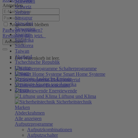
Schweden
Anmelden
Schweiz
Serbien
Singapur
Slowakei
Angemeldet bleiben
Slowenien
Passwort vergessen?
Spanien
Registriere dich jetzt.
Südafrika
Anmelden
Südkorea
Taiwan
Thailand
Der Warenkorb ist leer.
Tschechische Republik
Ukraine
Schalterprogramme
Ungarn
Smart Home Systeme
Vereinigte Arabische Emirate
Elektromaterial
Vereinigte Staaten von Amerika
Beleuchtung
Zypern
Energiewende
Lüftung und Klima
Sicherheitstechnik
Marken
Abdeckrahmen
Alle anzeigen
Aufputzprogramme
Aufputzkombinationen
Aufputzschalter