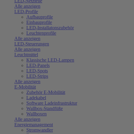
LED-Netzteile
Alle anzeigen
LED-Profile
Aufbauprofile
Einbauprofile
LED-Installatonszubehör
Leuchtenprofile
Alle anzeigen
LED-Steuerungen
Alle anzeigen
Leuchtmittel
Klassische LED-Lampen
LED-Panels
LED-Spots
LED-Strips
Alle anzeigen
E-Mobilität
Zubehör E-Mobilität
Ladekabel
Software Ladeinfrastruktur
Wallbox-Standfüße
Wallboxen
Alle anzeigen
Energiemanagement
Stromwandler