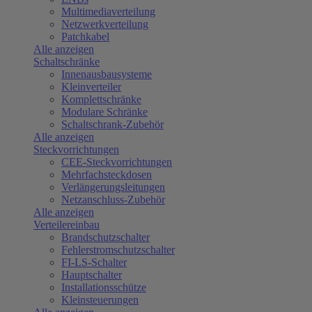
Multimediaverteilung
Netzwerkverteilung
Patchkabel
Alle anzeigen
Schaltschränke
Innenausbausysteme
Kleinverteiler
Komplettschränke
Modulare Schränke
Schaltschrank-Zubehör
Alle anzeigen
Steckvorrichtungen
CEE-Steckvorrichtungen
Mehrfachsteckdosen
Verlängerungsleitungen
Netzanschluss-Zubehör
Alle anzeigen
Verteilereinbau
Brandschutzschalter
Fehlerstromschutzschalter
FI-LS-Schalter
Hauptschalter
Installationsschütze
Kleinsteuerungen