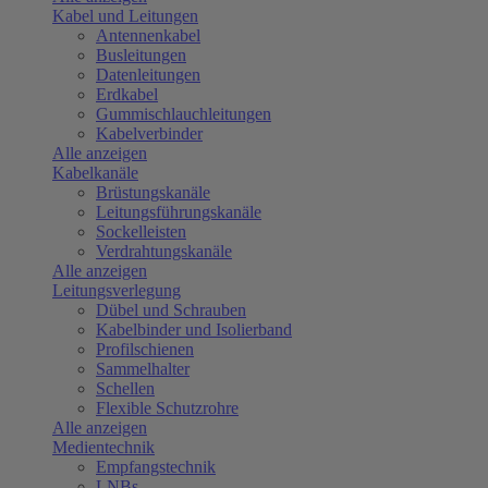
Kabel und Leitungen
Antennenkabel
Busleitungen
Datenleitungen
Erdkabel
Gummischlauchleitungen
Kabelverbinder
Alle anzeigen
Kabelkanäle
Brüstungskanäle
Leitungsführungskanäle
Sockelleisten
Verdrahtungskanäle
Alle anzeigen
Leitungsverlegung
Dübel und Schrauben
Kabelbinder und Isolierband
Profilschienen
Sammelhalter
Schellen
Flexible Schutzrohre
Alle anzeigen
Medientechnik
Empfangstechnik
LNBs