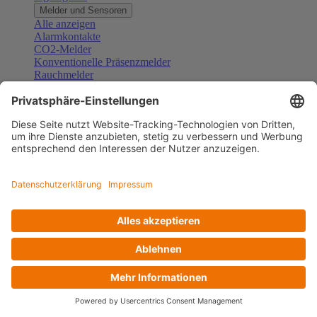
Melder und Sensoren
Alle anzeigen
Alarmkontakte
CO2-Melder
Konventionelle Präsenzmelder
Rauchmelder
Konventionelle Bewegungsmelder
Gefahrenmelder
Zubehör Melder und Sensoren
Türsprechanlagen
Alle anzeigen
Außenstationen
Innenstationen
Klingeltaster und Gongs
Sprechanlagen-Sets
Sprechanlagen-Systemmodule
Zubehör Türkommunikation
Videoüberwachung
Alle anzeigen
Überwachungskameras
Zubehör Videoüberwachung
Zutrittskontrolle
Alle anzeigen
Codetastaturen