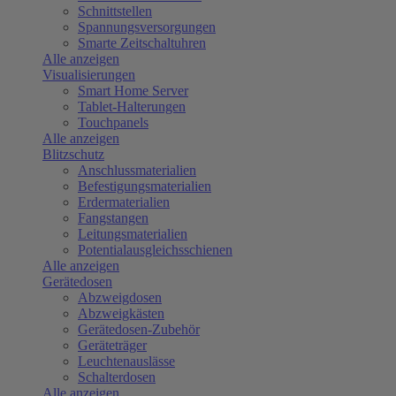
Schnittstellen
Spannungsversorgungen
Smarte Zeitschaltuhren
Alle anzeigen
Visualisierungen
Smart Home Server
Tablet-Halterungen
Touchpanels
Alle anzeigen
Blitzschutz
Anschlussmaterialien
Befestigungsmaterialien
Erdermaterialien
Fangstangen
Leitungsmaterialien
Potentialausgleichsschienen
Alle anzeigen
Gerätedosen
Abzweigdosen
Abzweigkästen
Gerätedosen-Zubehör
Geräteträger
Leuchtenauslässe
Schalterdosen
Alle anzeigen