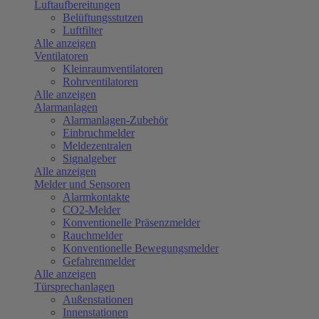
Luftaufbereitungen
Belüftungsstutzen
Luftfilter
Alle anzeigen
Ventilatoren
Kleinraumventilatoren
Rohrventilatoren
Alle anzeigen
Alarmanlagen
Alarmanlagen-Zubehör
Einbruchmelder
Meldezentralen
Signalgeber
Alle anzeigen
Melder und Sensoren
Alarmkontakte
CO2-Melder
Konventionelle Präsenzmelder
Rauchmelder
Konventionelle Bewegungsmelder
Gefahrenmelder
Alle anzeigen
Türsprechanlagen
Außenstationen
Innenstationen