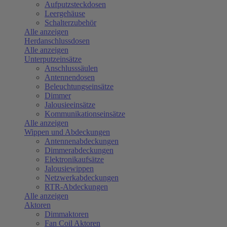
Aufputzsteckdosen
Leergehäuse
Schalterzubehör
Alle anzeigen
Herdanschlussdosen
Alle anzeigen
Unterputzeinsätze
Anschlusssäulen
Antennendosen
Beleuchtungseinsätze
Dimmer
Jalousieeinsätze
Kommunikationseinsätze
Alle anzeigen
Wippen und Abdeckungen
Antennenabdeckungen
Dimmerabdeckungen
Elektronikaufsätze
Jalousiewippen
Netzwerkabdeckungen
RTR-Abdeckungen
Alle anzeigen
Aktoren
Dimmaktoren
Fan Coil Aktoren