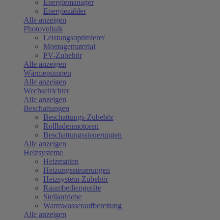
Energiemanager
Energiezähler
Alle anzeigen
Photovoltaik
Leistungsoptimierer
Montagematerial
PV-Zubehör
Alle anzeigen
Wärmepumpen
Alle anzeigen
Wechselrichter
Alle anzeigen
Beschattungen
Beschattungs-Zubehör
Rollladenmotoren
Beschattungssteuerungen
Alle anzeigen
Heizsysteme
Heizmatten
Heizungssteuerungen
Heizsystem-Zubehör
Raumbediengeräte
Stellantriebe
Warmwasseraufbereitung
Alle anzeigen