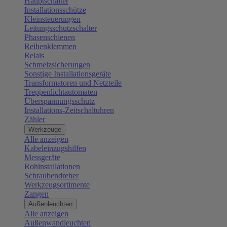
Hauptschalter
Installationsschütze
Kleinsteuerungen
Leitungsschutzschalter
Phasenschienen
Reihenklemmen
Relais
Schmelzsicherungen
Sonstige Installationsgeräte
Transformatoren und Netzteile
Treppenlichtautomaten
Überspannungsschutz
Installations-Zeitschaltuhren
Zähler
Werkzeuge
Alle anzeigen
Kabeleinzugshilfen
Messgeräte
Rohinstallationen
Schraubendreher
Werkzeugsortimente
Zangen
Außenleuchten
Alle anzeigen
Außenwandleuchten