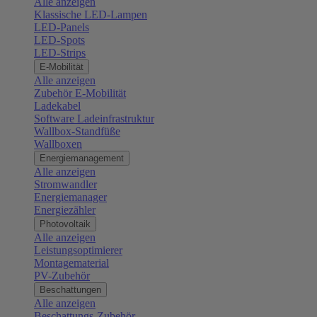
Alle anzeigen
Klassische LED-Lampen
LED-Panels
LED-Spots
LED-Strips
E-Mobilität
Alle anzeigen
Zubehör E-Mobilität
Ladekabel
Software Ladeinfrastruktur
Wallbox-Standfüße
Wallboxen
Energiemanagement
Alle anzeigen
Stromwandler
Energiemanager
Energiezähler
Photovoltaik
Alle anzeigen
Leistungsoptimierer
Montagematerial
PV-Zubehör
Beschattungen
Alle anzeigen
Beschattungs-Zubehör