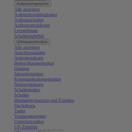
Aufputzprogramme
Alle anzeigen
Aufputzkombinationen
Aufputzschalter
Aufputzsteckdosen
Leergehäuse
Schalterzubehör
Unterputzeinsätze
Alle anzeigen
Anschlusssäulen
Antennendosen
Beleuchtungseinsätze
Dimmer
Jalousieeinsätze
Kommunikationseinsätze
Netzwerkdosen
Schalteinsätze
Schalter
Blindabdeckungen und Einsätze
Steckdosen
Taster
Temperaturregler
Unterputzradios
UP-Zubehör