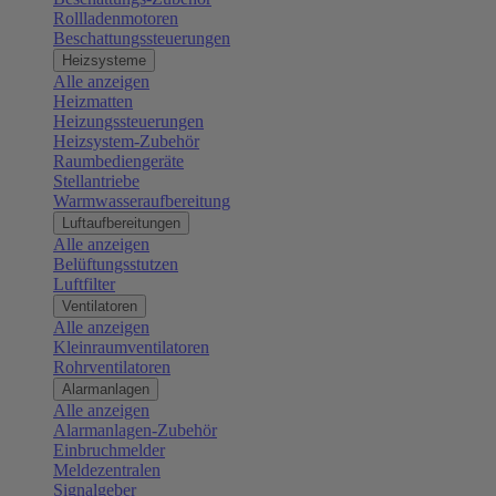
Rollladenmotoren
Beschattungssteuerungen
Heizsysteme
Alle anzeigen
Heizmatten
Heizungssteuerungen
Heizsystem-Zubehör
Raumbediengeräte
Stellantriebe
Warmwasseraufbereitung
Luftaufbereitungen
Alle anzeigen
Belüftungsstutzen
Luftfilter
Ventilatoren
Alle anzeigen
Kleinraumventilatoren
Rohrventilatoren
Alarmanlagen
Alle anzeigen
Alarmanlagen-Zubehör
Einbruchmelder
Meldezentralen
Signalgeber