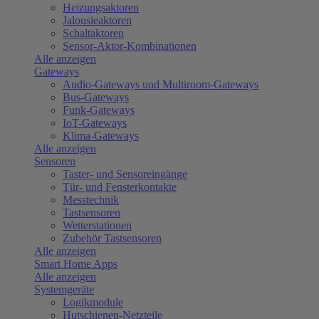
Heizungsaktoren
Jalousieaktoren
Schaltaktoren
Sensor-Aktor-Kombinationen
Alle anzeigen
Gateways
Audio-Gateways und Multiroom-Gateways
Bus-Gateways
Funk-Gateways
IoT-Gateways
Klima-Gateways
Alle anzeigen
Sensoren
Taster- und Sensoreingänge
Tür- und Fensterkontakte
Messtechnik
Tastsensoren
Wetterstationen
Zubehör Tastsensoren
Alle anzeigen
Smart Home Apps
Alle anzeigen
Systemgeräte
Logikmodule
Hutschienen-Netzteile