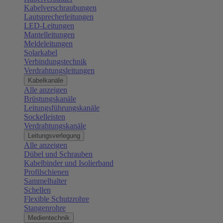
Kabelverschraubungen
Lautsprecherleitungen
LED-Leitungen
Mantelleitungen
Meldeleitungen
Solarkabel
Verbindungstechnik
Verdrahtungsleitungen
Kabelkanäle
Alle anzeigen
Brüstungskanäle
Leitungsführungskanäle
Sockelleisten
Verdrahtungskanäle
Leitungsverlegung
Alle anzeigen
Dübel und Schrauben
Kabelbinder und Isolierband
Profilschienen
Sammelhalter
Schellen
Flexible Schutzrohre
Stangenrohre
Medientechnik