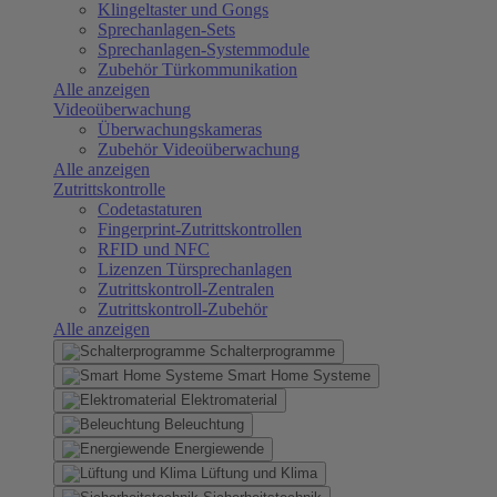
Klingeltaster und Gongs
Sprechanlagen-Sets
Sprechanlagen-Systemmodule
Zubehör Türkommunikation
Alle anzeigen
Videoüberwachung
Überwachungskameras
Zubehör Videoüberwachung
Alle anzeigen
Zutrittskontrolle
Codetastaturen
Fingerprint-Zutrittskontrollen
RFID und NFC
Lizenzen Türsprechanlagen
Zutrittskontroll-Zentralen
Zutrittskontroll-Zubehör
Alle anzeigen
Schalterprogramme
Smart Home Systeme
Elektromaterial
Beleuchtung
Energiewende
Lüftung und Klima