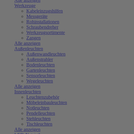
Alle anzeigen
Werkzeuge
Kabeleinzugshilfen
Messgeräte
Rohinstallationen
Schraubendreher
Werkzeugsortimente
Zangen
Alle anzeigen
Außenleuchten
Außenwandleuchten
Außenstrahler
Bodenleuchten
Gartenleuchten
Sensorleuchten
Wegeleuchten
Alle anzeigen
Innenleuchten
Leuchtenzubehör
Möbeleinbauleuchten
Notleuchten
Pendelleuchten
Stehleuchten
Tischleuchten
Alle anzeigen