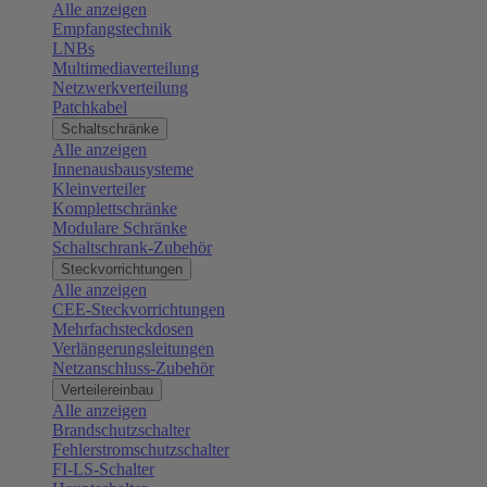
Alle anzeigen
Empfangstechnik
LNBs
Multimediaverteilung
Netzwerkverteilung
Patchkabel
Schaltschränke
Alle anzeigen
Innenausbausysteme
Kleinverteiler
Komplettschränke
Modulare Schränke
Schaltschrank-Zubehör
Steckvorrichtungen
Alle anzeigen
CEE-Steckvorrichtungen
Mehrfachsteckdosen
Verlängerungsleitungen
Netzanschluss-Zubehör
Verteilereinbau
Alle anzeigen
Brandschutzschalter
Fehlerstromschutzschalter
FI-LS-Schalter