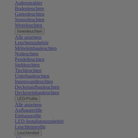
Außenstrahler
Bodenleuchten
Gartenleuchten
Sensorleuchten
Wegeleuchten
Innenleuchten
Alle anzeigen
Leuchtenzubehör
Möbeleinbauleuchten
Notleuchten
Pendelleuchten
Stehleuchten
Tischleuchten
Unterbauleuchten
Innenwandleuchten
Deckenaufbauleuchten
Deckeneinbauleuchten
LED-Profile
Alle anzeigen
Aufbauprofile
Einbauprofile
LED-Installatonszubehör
Leuchtenprofile
Leuchtmittel