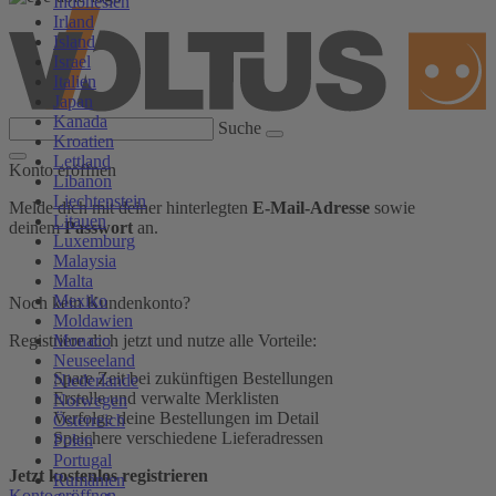
Indonesien
Irland
Island
Israel
Italien
Japan
Kanada
Suche
Kroatien
Lettland
Konto eröffnen
Libanon
Liechtenstein
Melde dich mit deiner hinterlegten
E-Mail-Adresse
sowie
Litauen
deinem
Passwort
an.
Luxemburg
Malaysia
Malta
Mexiko
Noch kein Kundenkonto?
Moldawien
Monaco
Registriere dich jetzt und nutze alle Vorteile:
Neuseeland
Spare Zeit bei zukünftigen Bestellungen
Niederlande
Erstelle und verwalte Merklisten
Norwegen
Verfolge deine Bestellungen im Detail
Österreich
Speichere verschiedene Lieferadressen
Polen
Portugal
Jetzt kostenlos registrieren
Rumänien
Konto eröffnen