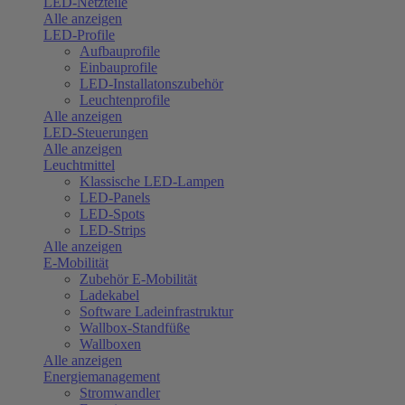
LED-Netzteile
Alle anzeigen
LED-Profile
Aufbauprofile
Einbauprofile
LED-Installatonszubehör
Leuchtenprofile
Alle anzeigen
LED-Steuerungen
Alle anzeigen
Leuchtmittel
Klassische LED-Lampen
LED-Panels
LED-Spots
LED-Strips
Alle anzeigen
E-Mobilität
Zubehör E-Mobilität
Ladekabel
Software Ladeinfrastruktur
Wallbox-Standfüße
Wallboxen
Alle anzeigen
Energiemanagement
Stromwandler