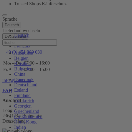
Trusted Shops Käuferschutz
Sprache
Deutsch
Lieferland wechseln
Deutsch
Deutschland
English
Hilfe
Français
+49 (0) 451 989 030
Australien
Belgien
Mo. – Do.
07:00 – 16:00
Brasilien
Bulgarien
Fr.
08:00 – 15:00
China
Dänemark
info@voltus.de
Deutschland
Estland
FAQ
Finnland
Anschrift
Frankreich
Georgien
Loog 7
Griechenland
23611 Bad Schwartau
Großbritannien
Deutschland
Hong Kong
Indien