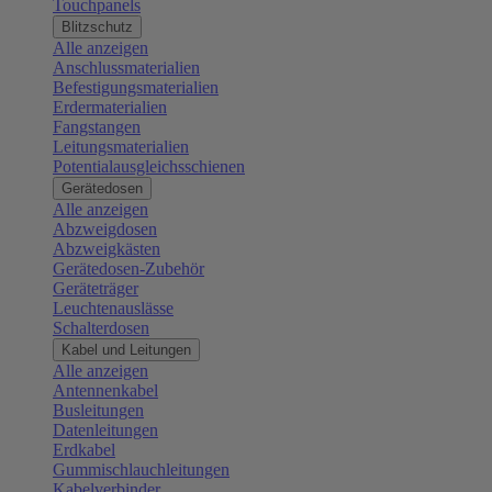
Touchpanels
Blitzschutz
Alle anzeigen
Anschlussmaterialien
Befestigungsmaterialien
Erdermaterialien
Fangstangen
Leitungsmaterialien
Potentialausgleichsschienen
Gerätedosen
Alle anzeigen
Abzweigdosen
Abzweigkästen
Gerätedosen-Zubehör
Geräteträger
Leuchtenauslässe
Schalterdosen
Kabel und Leitungen
Alle anzeigen
Antennenkabel
Busleitungen
Datenleitungen
Erdkabel
Gummischlauchleitungen
Kabelverbinder