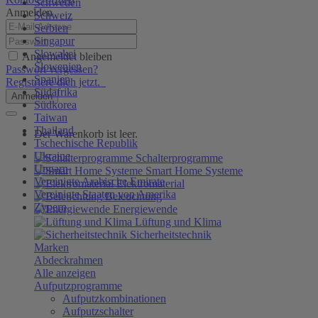
Schweden
Anmelden
Schweiz
Serbien
Singapur
Slowakei
Angemeldet bleiben
Slowenien
Passwort vergessen?
Spanien
Registriere dich jetzt.
Südafrika
Anmelden
Südkorea
Taiwan
Thailand
Der Warenkorb ist leer.
Tschechische Republik
Ukraine
Schalterprogramme
Ungarn
Smart Home Systeme
Vereinigte Arabische Emirate
Elektromaterial
Vereinigte Staaten von Amerika
Beleuchtung
Zypern
Energiewende
Lüftung und Klima
Sicherheitstechnik
Marken
Abdeckrahmen
Alle anzeigen
Aufputzprogramme
Aufputzkombinationen
Aufputzschalter