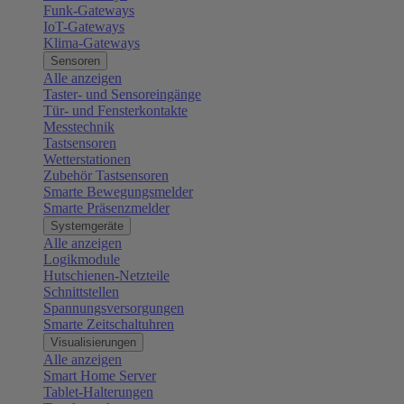
Funk-Gateways
IoT-Gateways
Klima-Gateways
Sensoren
Alle anzeigen
Taster- und Sensoreingänge
Tür- und Fensterkontakte
Messtechnik
Tastsensoren
Wetterstationen
Zubehör Tastsensoren
Smarte Bewegungsmelder
Smarte Präsenzmelder
Systemgeräte
Alle anzeigen
Logikmodule
Hutschienen-Netzteile
Schnittstellen
Spannungsversorgungen
Smarte Zeitschaltuhren
Visualisierungen
Alle anzeigen
Smart Home Server
Tablet-Halterungen