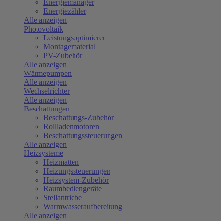
Energiemanager
Energiezähler
Alle anzeigen
Photovoltaik
Leistungsoptimierer
Montagematerial
PV-Zubehör
Alle anzeigen
Wärmepumpen
Alle anzeigen
Wechselrichter
Alle anzeigen
Beschattungen
Beschattungs-Zubehör
Rollladenmotoren
Beschattungssteuerungen
Alle anzeigen
Heizsysteme
Heizmatten
Heizungssteuerungen
Heizsystem-Zubehör
Raumbediengeräte
Stellantriebe
Warmwasseraufbereitung
Alle anzeigen