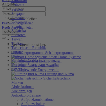
Schweden
Anmelden
Schweiz
Serbien
Singapur
Slowakei
Angemeldet bleiben
Slowenien
Passwort vergessen?
Spanien
Registriere dich jetzt.
Südafrika
Anmelden
Südkorea
Taiwan
Thailand
Der Warenkorb ist leer.
Tschechische Republik
Ukraine
Schalterprogramme
Ungarn
Smart Home Systeme
Vereinigte Arabische Emirate
Elektromaterial
Vereinigte Staaten von Amerika
Beleuchtung
Zypern
Energiewende
Lüftung und Klima
Sicherheitstechnik
Marken
Abdeckrahmen
Alle anzeigen
Aufputzprogramme
Aufputzkombinationen
Aufputzschalter