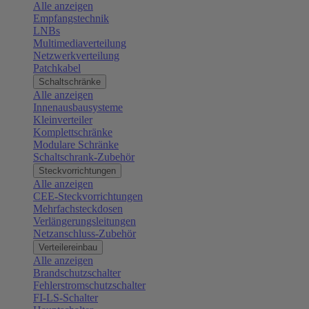
Alle anzeigen
Empfangstechnik
LNBs
Multimediaverteilung
Netzwerkverteilung
Patchkabel
Schaltschränke
Alle anzeigen
Innenausbausysteme
Kleinverteiler
Komplettschränke
Modulare Schränke
Schaltschrank-Zubehör
Steckvorrichtungen
Alle anzeigen
CEE-Steckvorrichtungen
Mehrfachsteckdosen
Verlängerungsleitungen
Netzanschluss-Zubehör
Verteilereinbau
Alle anzeigen
Brandschutzschalter
Fehlerstromschutzschalter
FI-LS-Schalter