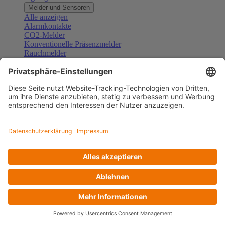
Melder und Sensoren
Alle anzeigen
Alarmkontakte
CO2-Melder
Konventionelle Präsenzmelder
Rauchmelder
Konventionelle Bewegungsmelder
Gefahrenmelder
Zubehör Melder und Sensoren
Türsprechanlagen
Alle anzeigen
Außenstationen
Innenstationen
Klingeltaster und Gongs
Sprechanlagen-Sets
Sprechanlagen-Systemmodule
Zubehör Türkommunikation
Videoüberwachung
Alle anzeigen
Überwachungskameras
Zubehör Videoüberwachung
Zutrittskontrolle
Alle anzeigen
Codetastaturen