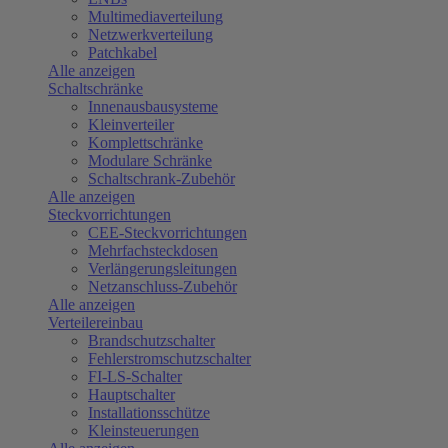
Multimediaverteilung
Netzwerkverteilung
Patchkabel
Alle anzeigen
Schaltschränke
Innenausbausysteme
Kleinverteiler
Komplettschränke
Modulare Schränke
Schaltschrank-Zubehör
Alle anzeigen
Steckvorrichtungen
CEE-Steckvorrichtungen
Mehrfachsteckdosen
Verlängerungsleitungen
Netzanschluss-Zubehör
Alle anzeigen
Verteilereinbau
Brandschutzschalter
Fehlerstromschutzschalter
FI-LS-Schalter
Hauptschalter
Installationsschütze
Kleinsteuerungen