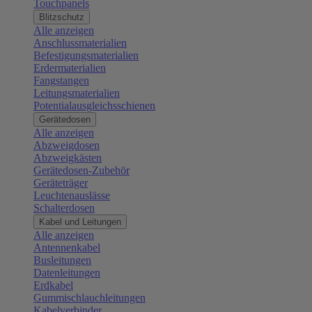
Touchpanels
Blitzschutz
Alle anzeigen
Anschlussmaterialien
Befestigungsmaterialien
Erdermaterialien
Fangstangen
Leitungsmaterialien
Potentialausgleichsschienen
Gerätedosen
Alle anzeigen
Abzweigdosen
Abzweigkästen
Gerätedosen-Zubehör
Geräteträger
Leuchtenauslässe
Schalterdosen
Kabel und Leitungen
Alle anzeigen
Antennenkabel
Busleitungen
Datenleitungen
Erdkabel
Gummischlauchleitungen
Kabelverbinder