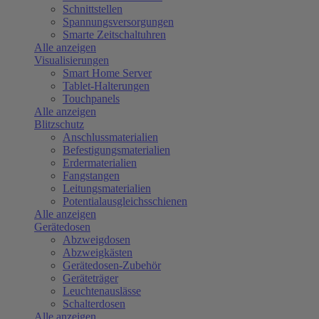
Schnittstellen
Spannungsversorgungen
Smarte Zeitschaltuhren
Alle anzeigen
Visualisierungen
Smart Home Server
Tablet-Halterungen
Touchpanels
Alle anzeigen
Blitzschutz
Anschlussmaterialien
Befestigungsmaterialien
Erdermaterialien
Fangstangen
Leitungsmaterialien
Potentialausgleichsschienen
Alle anzeigen
Gerätedosen
Abzweigdosen
Abzweigkästen
Gerätedosen-Zubehör
Geräteträger
Leuchtenauslässe
Schalterdosen
Alle anzeigen