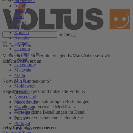
Indonesien
Irland
Island
Israel
Italien
Japan
Kanada
Suche
Kroatien
Lettland
Konto eröffnen
Libanon
Liechtenstein
Melde dich mit deiner hinterlegten
E-Mail-Adresse
sowie
Litauen
deinem
Passwort
an.
Luxemburg
Malaysia
Malta
Mexiko
Noch kein Kundenkonto?
Moldawien
Monaco
Registriere dich jetzt und nutze alle Vorteile:
Neuseeland
Spare Zeit bei zukünftigen Bestellungen
Niederlande
Erstelle und verwalte Merklisten
Norwegen
Verfolge deine Bestellungen im Detail
Österreich
Speichere verschiedene Lieferadressen
Polen
Portugal
Jetzt kostenlos registrieren
Rumänien
Konto eröffnen