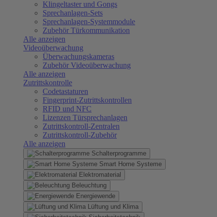
Klingeltaster und Gongs
Sprechanlagen-Sets
Sprechanlagen-Systemmodule
Zubehör Türkommunikation
Alle anzeigen
Videoüberwachung
Überwachungskameras
Zubehör Videoüberwachung
Alle anzeigen
Zutrittskontrolle
Codetastaturen
Fingerprint-Zutrittskontrollen
RFID und NFC
Lizenzen Türsprechanlagen
Zutrittskontroll-Zentralen
Zutrittskontroll-Zubehör
Alle anzeigen
Schalterprogramme
Smart Home Systeme
Elektromaterial
Beleuchtung
Energiewende
Lüftung und Klima