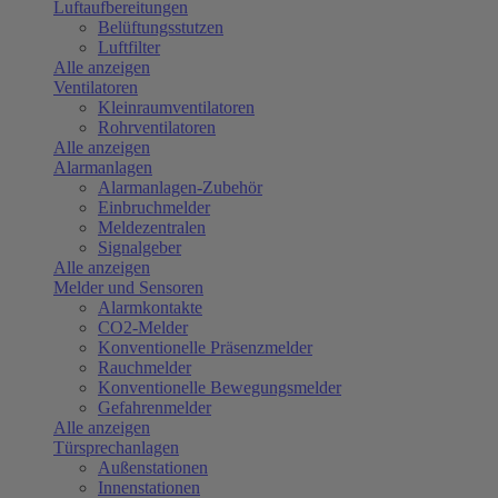
Luftaufbereitungen
Belüftungsstutzen
Luftfilter
Alle anzeigen
Ventilatoren
Kleinraumventilatoren
Rohrventilatoren
Alle anzeigen
Alarmanlagen
Alarmanlagen-Zubehör
Einbruchmelder
Meldezentralen
Signalgeber
Alle anzeigen
Melder und Sensoren
Alarmkontakte
CO2-Melder
Konventionelle Präsenzmelder
Rauchmelder
Konventionelle Bewegungsmelder
Gefahrenmelder
Alle anzeigen
Türsprechanlagen
Außenstationen
Innenstationen