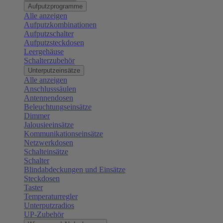
Aufputzprogramme
Alle anzeigen
Aufputzkombinationen
Aufputzschalter
Aufputzsteckdosen
Leergehäuse
Schalterzubehör
Unterputzeinsätze
Alle anzeigen
Anschlusssäulen
Antennendosen
Beleuchtungseinsätze
Dimmer
Jalousieeinsätze
Kommunikationseinsätze
Netzwerkdosen
Schalteinsätze
Schalter
Blindabdeckungen und Einsätze
Steckdosen
Taster
Temperaturregler
Unterputzradios
UP-Zubehör