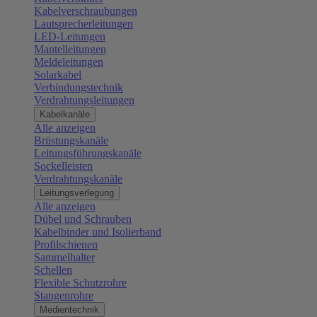
Kabelverschraubungen
Lautsprecherleitungen
LED-Leitungen
Mantelleitungen
Meldeleitungen
Solarkabel
Verbindungstechnik
Verdrahtungsleitungen
Kabelkanäle
Alle anzeigen
Brüstungskanäle
Leitungsführungskanäle
Sockelleisten
Verdrahtungskanäle
Leitungsverlegung
Alle anzeigen
Dübel und Schrauben
Kabelbinder und Isolierband
Profilschienen
Sammelhalter
Schellen
Flexible Schutzrohre
Stangenrohre
Medientechnik