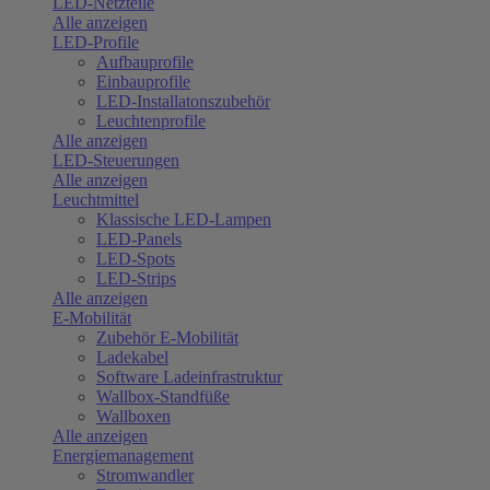
LED-Netzteile
Alle anzeigen
LED-Profile
Aufbauprofile
Einbauprofile
LED-Installatonszubehör
Leuchtenprofile
Alle anzeigen
LED-Steuerungen
Alle anzeigen
Leuchtmittel
Klassische LED-Lampen
LED-Panels
LED-Spots
LED-Strips
Alle anzeigen
E-Mobilität
Zubehör E-Mobilität
Ladekabel
Software Ladeinfrastruktur
Wallbox-Standfüße
Wallboxen
Alle anzeigen
Energiemanagement
Stromwandler