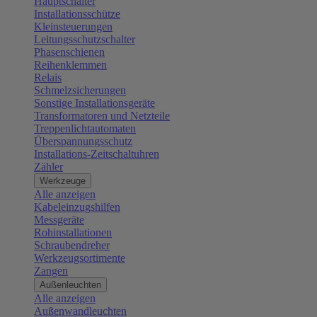
Hauptschalter
Installationsschütze
Kleinsteuerungen
Leitungsschutzschalter
Phasenschienen
Reihenklemmen
Relais
Schmelzsicherungen
Sonstige Installationsgeräte
Transformatoren und Netzteile
Treppenlichtautomaten
Überspannungsschutz
Installations-Zeitschaltuhren
Zähler
Werkzeuge
Alle anzeigen
Kabeleinzugshilfen
Messgeräte
Rohinstallationen
Schraubendreher
Werkzeugsortimente
Zangen
Außenleuchten
Alle anzeigen
Außenwandleuchten