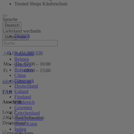
Trusted Shops Käuferschutz
Sprache
Deutsch
Lieferland wechseln
Deutsch
Deutschland
English
Hilfe
+49 (0) 451 989 030
Australien
Belgien
Mo. – Do.
07:00 – 16:00
Brasilien
Bulgarien
Fr.
08:00 – 15:00
China
Dänemark
info@voltus.de
Deutschland
Estland
FAQ
Finnland
Anschrift
Frankreich
Georgien
Loog 7
Griechenland
23611 Bad Schwartau
Großbritannien
Deutschland
Hong Kong
Indien