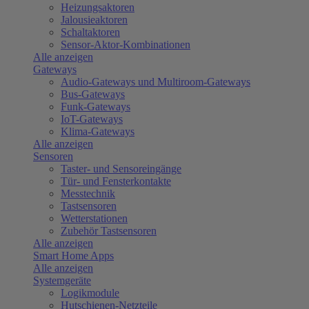
Heizungsaktoren
Jalousieaktoren
Schaltaktoren
Sensor-Aktor-Kombinationen
Alle anzeigen
Gateways
Audio-Gateways und Multiroom-Gateways
Bus-Gateways
Funk-Gateways
IoT-Gateways
Klima-Gateways
Alle anzeigen
Sensoren
Taster- und Sensoreingänge
Tür- und Fensterkontakte
Messtechnik
Tastsensoren
Wetterstationen
Zubehör Tastsensoren
Alle anzeigen
Smart Home Apps
Alle anzeigen
Systemgeräte
Logikmodule
Hutschienen-Netzteile