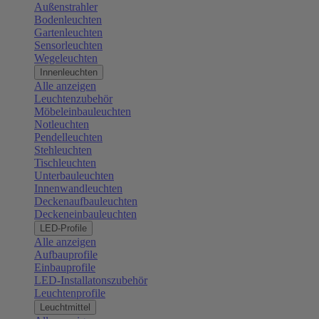
Außenstrahler
Bodenleuchten
Gartenleuchten
Sensorleuchten
Wegeleuchten
Innenleuchten
Alle anzeigen
Leuchtenzubehör
Möbeleinbauleuchten
Notleuchten
Pendelleuchten
Stehleuchten
Tischleuchten
Unterbauleuchten
Innenwandleuchten
Deckenaufbauleuchten
Deckeneinbauleuchten
LED-Profile
Alle anzeigen
Aufbauprofile
Einbauprofile
LED-Installatonszubehör
Leuchtenprofile
Leuchtmittel