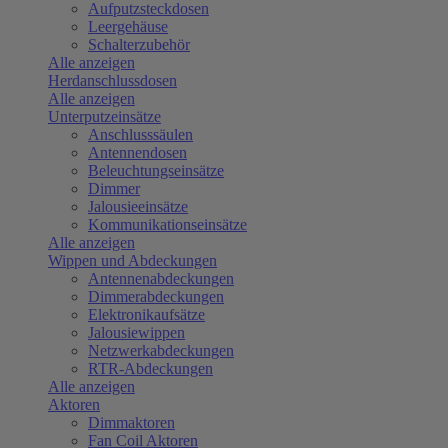
Aufputzsteckdosen
Leergehäuse
Schalterzubehör
Alle anzeigen
Herdanschlussdosen
Alle anzeigen
Unterputzeinsätze
Anschlusssäulen
Antennendosen
Beleuchtungseinsätze
Dimmer
Jalousieeinsätze
Kommunikationseinsätze
Alle anzeigen
Wippen und Abdeckungen
Antennenabdeckungen
Dimmerabdeckungen
Elektronikaufsätze
Jalousiewippen
Netzwerkabdeckungen
RTR-Abdeckungen
Alle anzeigen
Aktoren
Dimmaktoren
Fan Coil Aktoren