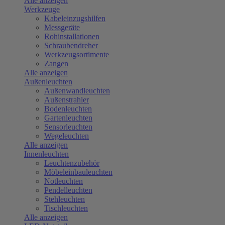
Alle anzeigen
Werkzeuge
Kabeleinzugshilfen
Messgeräte
Rohinstallationen
Schraubendreher
Werkzeugsortimente
Zangen
Alle anzeigen
Außenleuchten
Außenwandleuchten
Außenstrahler
Bodenleuchten
Gartenleuchten
Sensorleuchten
Wegeleuchten
Alle anzeigen
Innenleuchten
Leuchtenzubehör
Möbeleinbauleuchten
Notleuchten
Pendelleuchten
Stehleuchten
Tischleuchten
Alle anzeigen