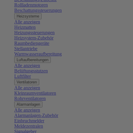
Rollladenmotoren
Beschattungssteuerungen
Heizsysteme
Alle anzeigen
Heizmatten
Heizungssteuerungen
Heizsystem-Zubehör
Raumbediengeräte
Stellantriebe
Warmwasseraufbereitung
Luftaufbereitungen
Alle anzeigen
Belüftungsstutzen
Luftfilter
Ventilatoren
Alle anzeigen
Kleinraumventilatoren
Rohrventilatoren
Alarmanlagen
Alle anzeigen
Alarmanlagen-Zubehör
Einbruchmelder
Meldezentralen
Signalgeber