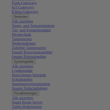
Funk-Gateways
IoT-Gateways
Klima-Gateways
Sensoren
Alle anzeigen
Taster- und Sensoreingänge
Tür- und Fensterkontakte
Messtechnik
Tastsensoren
Wetterstationen
Zubehör Tastsensoren
Smarte Bewegungsmelder
Smarte Präsenzmelder
Systemgeräte
Alle anzeigen
Logikmodule
Hutschienen-Netzteile
Schnittstellen
Spannungsversorgungen
Smarte Zeitschaltuhren
Visualisierungen
Alle anzeigen
Smart Home Server
Tablet-Halterungen