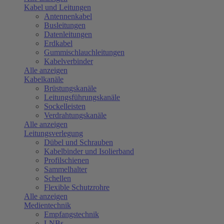
Kabel und Leitungen
Antennenkabel
Busleitungen
Datenleitungen
Erdkabel
Gummischlauchleitungen
Kabelverbinder
Alle anzeigen
Kabelkanäle
Brüstungskanäle
Leitungsführungskanäle
Sockelleisten
Verdrahtungskanäle
Alle anzeigen
Leitungsverlegung
Dübel und Schrauben
Kabelbinder und Isolierband
Profilschienen
Sammelhalter
Schellen
Flexible Schutzrohre
Alle anzeigen
Medientechnik
Empfangstechnik
LNBs