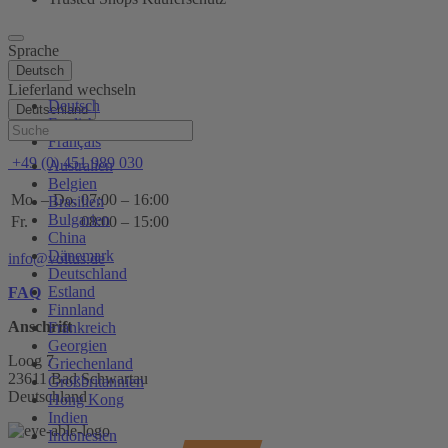
Sprache
Deutsch
Lieferland wechseln
Deutsch
Deutschland
English
Hilfe
Français
+49 (0) 451 989 030
Australien
Belgien
Mo. – Do.
07:00 – 16:00
Brasilien
Bulgarien
Fr.
08:00 – 15:00
China
Dänemark
info@voltus.de
Deutschland
Estland
FAQ
Finnland
Anschrift
Frankreich
Georgien
Loog 7
Griechenland
23611 Bad Schwartau
Großbritannien
Deutschland
Hong Kong
Indien
Indonesien