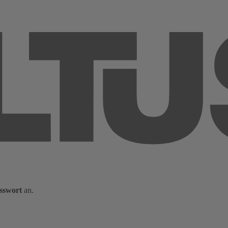
sswort
an.