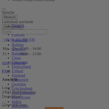
Sprache
Deutsch
Lieferland wechseln
Deutsch
Deutschland
English
Hilfe
Français
+49 (0) 451 989 030
Australien
Belgien
Mo. – Do.
07:00 – 16:00
Brasilien
Bulgarien
Fr.
08:00 – 15:00
China
Dänemark
info@voltus.de
Deutschland
Estland
FAQ
Finnland
Anschrift
Frankreich
Georgien
Loog 7
Griechenland
23611 Bad Schwartau
Großbritannien
Deutschland
Hong Kong
Indien
Indonesien