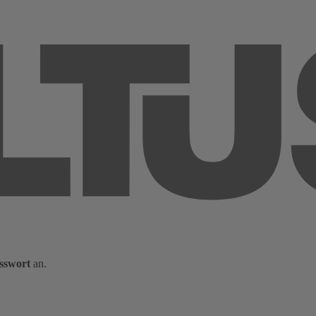
sswort
an.