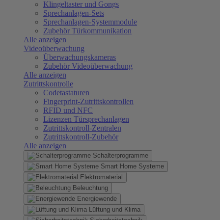
Klingeltaster und Gongs
Sprechanlagen-Sets
Sprechanlagen-Systemmodule
Zubehör Türkommunikation
Alle anzeigen
Videoüberwachung
Überwachungskameras
Zubehör Videoüberwachung
Alle anzeigen
Zutrittskontrolle
Codetastaturen
Fingerprint-Zutrittskontrollen
RFID und NFC
Lizenzen Türsprechanlagen
Zutrittskontroll-Zentralen
Zutrittskontroll-Zubehör
Alle anzeigen
Schalterprogramme
Smart Home Systeme
Elektromaterial
Beleuchtung
Energiewende
Lüftung und Klima