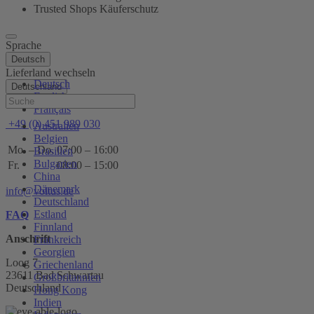
Trusted Shops Käuferschutz
Sprache
Deutsch
Lieferland wechseln
Deutsch
Deutschland
English
Hilfe
Français
+49 (0) 451 989 030
Australien
Belgien
Mo. – Do.
07:00 – 16:00
Brasilien
Bulgarien
Fr.
08:00 – 15:00
China
Dänemark
info@voltus.de
Deutschland
Estland
FAQ
Finnland
Anschrift
Frankreich
Georgien
Loog 7
Griechenland
23611 Bad Schwartau
Großbritannien
Deutschland
Hong Kong
Indien