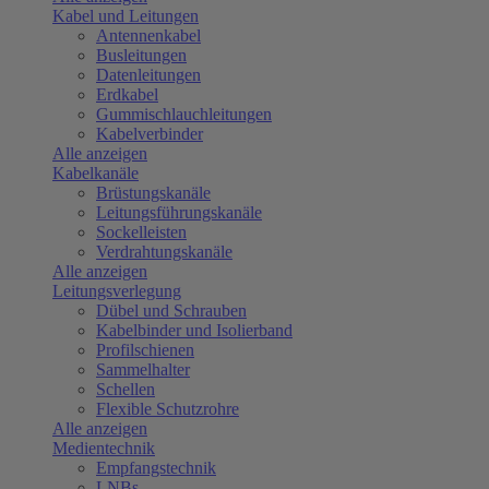
Kabel und Leitungen
Antennenkabel
Busleitungen
Datenleitungen
Erdkabel
Gummischlauchleitungen
Kabelverbinder
Alle anzeigen
Kabelkanäle
Brüstungskanäle
Leitungsführungskanäle
Sockelleisten
Verdrahtungskanäle
Alle anzeigen
Leitungsverlegung
Dübel und Schrauben
Kabelbinder und Isolierband
Profilschienen
Sammelhalter
Schellen
Flexible Schutzrohre
Alle anzeigen
Medientechnik
Empfangstechnik
LNBs