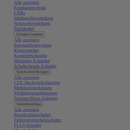
Alle anzeigen
Empfangstechnik
LNBs
Multimediaverteilung
Netzwerkverteilung
Patchkabel
Schaltschränke
Alle anzeigen
Innenausbausysteme
Kleinverteiler
Komplettschränke
Modulare Schränke
Schaltschrank-Zubehör
Steckvorrichtungen
Alle anzeigen
CEE-Steckvorrichtungen
Mehrfachsteckdosen
Verlängerungsleitungen
Netzanschluss-Zubehör
Verteilereinbau
Alle anzeigen
Brandschutzschalter
Fehlerstromschutzschalter
FI-LS-Schalter