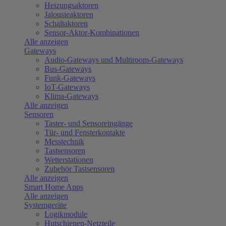
Heizungsaktoren
Jalousieaktoren
Schaltaktoren
Sensor-Aktor-Kombinationen
Alle anzeigen
Gateways
Audio-Gateways und Multiroom-Gateways
Bus-Gateways
Funk-Gateways
IoT-Gateways
Klima-Gateways
Alle anzeigen
Sensoren
Taster- und Sensoreingänge
Tür- und Fensterkontakte
Messtechnik
Tastsensoren
Wetterstationen
Zubehör Tastsensoren
Alle anzeigen
Smart Home Apps
Alle anzeigen
Systemgeräte
Logikmodule
Hutschienen-Netzteile