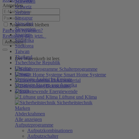
Schweden
Anmelden
Schweiz
Serbien
Singapur
Slowakei
Angemeldet bleiben
Slowenien
Passwort vergessen?
Spanien
Registriere dich jetzt.
Südafrika
Anmelden
Südkorea
Taiwan
Thailand
Der Warenkorb ist leer.
Tschechische Republik
Ukraine
Schalterprogramme
Ungarn
Smart Home Systeme
Vereinigte Arabische Emirate
Elektromaterial
Vereinigte Staaten von Amerika
Beleuchtung
Zypern
Energiewende
Lüftung und Klima
Sicherheitstechnik
Marken
Abdeckrahmen
Alle anzeigen
Aufputzprogramme
Aufputzkombinationen
Aufputzschalter