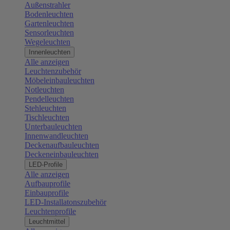
Außenstrahler
Bodenleuchten
Gartenleuchten
Sensorleuchten
Wegeleuchten
Innenleuchten
Alle anzeigen
Leuchtenzubehör
Möbeleinbauleuchten
Notleuchten
Pendelleuchten
Stehleuchten
Tischleuchten
Unterbauleuchten
Innenwandleuchten
Deckenaufbauleuchten
Deckeneinbauleuchten
LED-Profile
Alle anzeigen
Aufbauprofile
Einbauprofile
LED-Installatonszubehör
Leuchtenprofile
Leuchtmittel