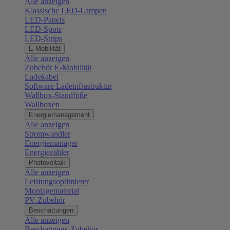
Alle anzeigen
Klassische LED-Lampen
LED-Panels
LED-Spots
LED-Strips
E-Mobilität
Alle anzeigen
Zubehör E-Mobilität
Ladekabel
Software Ladeinfrastruktur
Wallbox-Standfüße
Wallboxen
Energiemanagement
Alle anzeigen
Stromwandler
Energiemanager
Energiezähler
Photovoltaik
Alle anzeigen
Leistungsoptimierer
Montagematerial
PV-Zubehör
Beschattungen
Alle anzeigen
Beschattungs-Zubehör