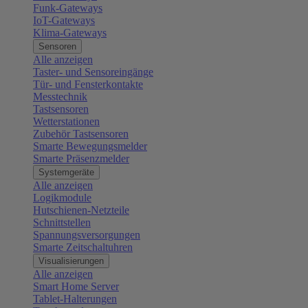
Funk-Gateways
IoT-Gateways
Klima-Gateways
Sensoren
Alle anzeigen
Taster- und Sensoreingänge
Tür- und Fensterkontakte
Messtechnik
Tastsensoren
Wetterstationen
Zubehör Tastsensoren
Smarte Bewegungsmelder
Smarte Präsenzmelder
Systemgeräte
Alle anzeigen
Logikmodule
Hutschienen-Netzteile
Schnittstellen
Spannungsversorgungen
Smarte Zeitschaltuhren
Visualisierungen
Alle anzeigen
Smart Home Server
Tablet-Halterungen