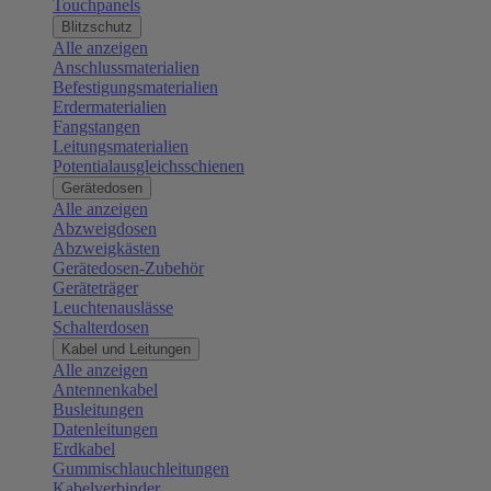
Touchpanels
Blitzschutz
Alle anzeigen
Anschlussmaterialien
Befestigungsmaterialien
Erdermaterialien
Fangstangen
Leitungsmaterialien
Potentialausgleichsschienen
Gerätedosen
Alle anzeigen
Abzweigdosen
Abzweigkästen
Gerätedosen-Zubehör
Geräteträger
Leuchtenauslässe
Schalterdosen
Kabel und Leitungen
Alle anzeigen
Antennenkabel
Busleitungen
Datenleitungen
Erdkabel
Gummischlauchleitungen
Kabelverbinder