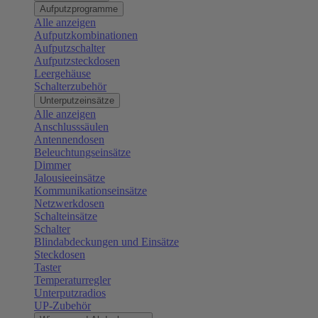
Aufputzprogramme
Alle anzeigen
Aufputzkombinationen
Aufputzschalter
Aufputzsteckdosen
Leergehäuse
Schalterzubehör
Unterputzeinsätze
Alle anzeigen
Anschlusssäulen
Antennendosen
Beleuchtungseinsätze
Dimmer
Jalousieeinsätze
Kommunikationseinsätze
Netzwerkdosen
Schalteinsätze
Schalter
Blindabdeckungen und Einsätze
Steckdosen
Taster
Temperaturregler
Unterputzradios
UP-Zubehör