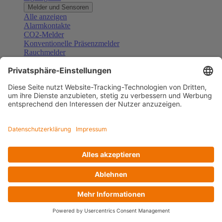
Melder und Sensoren
Alle anzeigen
Alarmkontakte
CO2-Melder
Konventionelle Präsenzmelder
Rauchmelder
Konventionelle Bewegungsmelder
Gefahrenmelder
Zubehör Melder und Sensoren
Türsprechanlagen
Alle anzeigen
Außenstationen
Innenstationen
Klingeltaster und Gongs
Sprechanlagen-Sets
Sprechanlagen-Systemmodule
Zubehör Türkommunikation
Videoüberwachung
Alle anzeigen
Überwachungskameras
Zubehör Videoüberwachung
Zutrittskontrolle
Alle anzeigen
Codetastaturen