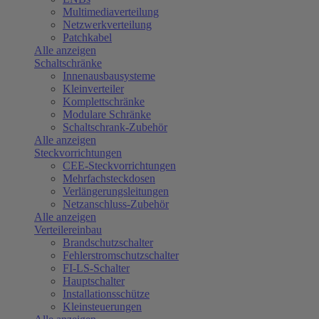
Multimediaverteilung
Netzwerkverteilung
Patchkabel
Alle anzeigen
Schaltschränke
Innenausbausysteme
Kleinverteiler
Komplettschränke
Modulare Schränke
Schaltschrank-Zubehör
Alle anzeigen
Steckvorrichtungen
CEE-Steckvorrichtungen
Mehrfachsteckdosen
Verlängerungsleitungen
Netzanschluss-Zubehör
Alle anzeigen
Verteilereinbau
Brandschutzschalter
Fehlerstromschutzschalter
FI-LS-Schalter
Hauptschalter
Installationsschütze
Kleinsteuerungen