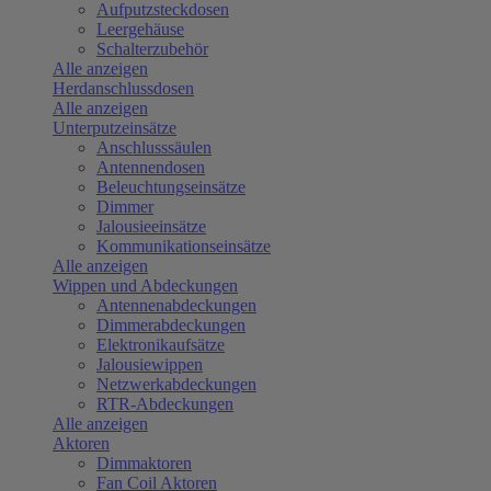
Aufputzsteckdosen
Leergehäuse
Schalterzubehör
Alle anzeigen
Herdanschlussdosen
Alle anzeigen
Unterputzeinsätze
Anschlusssäulen
Antennendosen
Beleuchtungseinsätze
Dimmer
Jalousieeinsätze
Kommunikationseinsätze
Alle anzeigen
Wippen und Abdeckungen
Antennenabdeckungen
Dimmerabdeckungen
Elektronikaufsätze
Jalousiewippen
Netzwerkabdeckungen
RTR-Abdeckungen
Alle anzeigen
Aktoren
Dimmaktoren
Fan Coil Aktoren