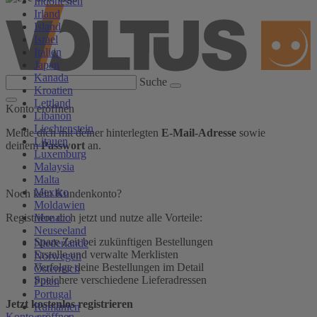
Indonesien
Irland
Island
Israel
Italien
Japan
Kanada
Suche
Kroatien
Lettland
Konto eröffnen
Libanon
Liechtenstein
Melde dich mit deiner hinterlegten
E-Mail-Adresse
sowie
Litauen
deinem
Passwort
an.
Luxemburg
Malaysia
Malta
Mexiko
Noch kein Kundenkonto?
Moldawien
Monaco
Registriere dich jetzt und nutze alle Vorteile:
Neuseeland
Spare Zeit bei zukünftigen Bestellungen
Niederlande
Erstelle und verwalte Merklisten
Norwegen
Verfolge deine Bestellungen im Detail
Österreich
Speichere verschiedene Lieferadressen
Polen
Portugal
Jetzt kostenlos registrieren
Rumänien
Konto eröffnen