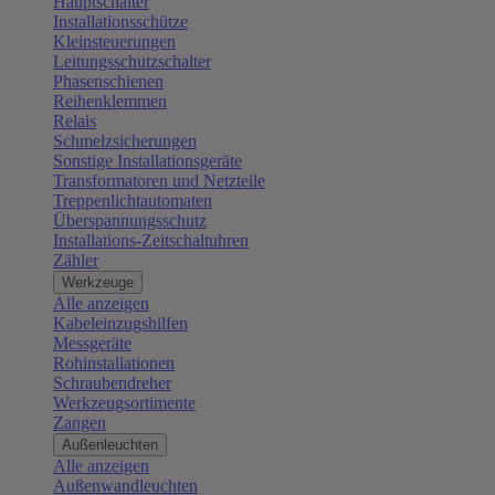
Hauptschalter
Installationsschütze
Kleinsteuerungen
Leitungsschutzschalter
Phasenschienen
Reihenklemmen
Relais
Schmelzsicherungen
Sonstige Installationsgeräte
Transformatoren und Netzteile
Treppenlichtautomaten
Überspannungsschutz
Installations-Zeitschaltuhren
Zähler
Werkzeuge
Alle anzeigen
Kabeleinzugshilfen
Messgeräte
Rohinstallationen
Schraubendreher
Werkzeugsortimente
Zangen
Außenleuchten
Alle anzeigen
Außenwandleuchten