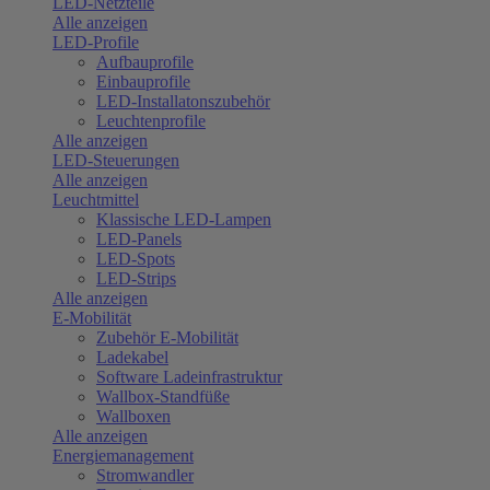
LED-Netzteile
Alle anzeigen
LED-Profile
Aufbauprofile
Einbauprofile
LED-Installatonszubehör
Leuchtenprofile
Alle anzeigen
LED-Steuerungen
Alle anzeigen
Leuchtmittel
Klassische LED-Lampen
LED-Panels
LED-Spots
LED-Strips
Alle anzeigen
E-Mobilität
Zubehör E-Mobilität
Ladekabel
Software Ladeinfrastruktur
Wallbox-Standfüße
Wallboxen
Alle anzeigen
Energiemanagement
Stromwandler