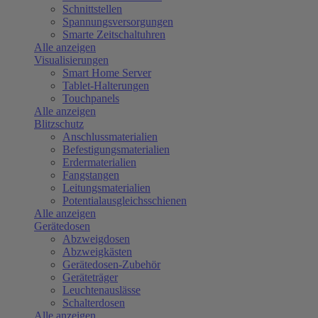
Schnittstellen
Spannungsversorgungen
Smarte Zeitschaltuhren
Alle anzeigen
Visualisierungen
Smart Home Server
Tablet-Halterungen
Touchpanels
Alle anzeigen
Blitzschutz
Anschlussmaterialien
Befestigungsmaterialien
Erdermaterialien
Fangstangen
Leitungsmaterialien
Potentialausgleichsschienen
Alle anzeigen
Gerätedosen
Abzweigdosen
Abzweigkästen
Gerätedosen-Zubehör
Geräteträger
Leuchtenauslässe
Schalterdosen
Alle anzeigen