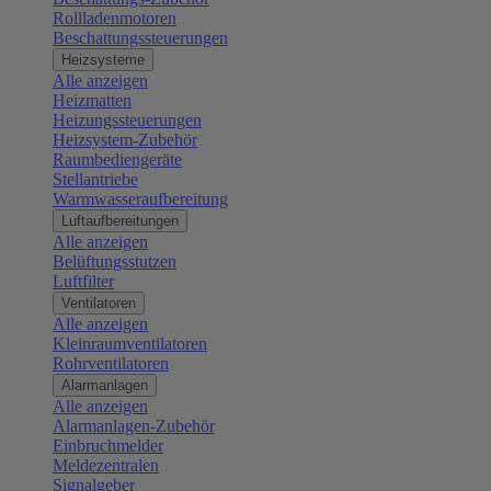
Rollladenmotoren
Beschattungssteuerungen
Heizsysteme
Alle anzeigen
Heizmatten
Heizungssteuerungen
Heizsystem-Zubehör
Raumbediengeräte
Stellantriebe
Warmwasseraufbereitung
Luftaufbereitungen
Alle anzeigen
Belüftungsstutzen
Luftfilter
Ventilatoren
Alle anzeigen
Kleinraumventilatoren
Rohrventilatoren
Alarmanlagen
Alle anzeigen
Alarmanlagen-Zubehör
Einbruchmelder
Meldezentralen
Signalgeber