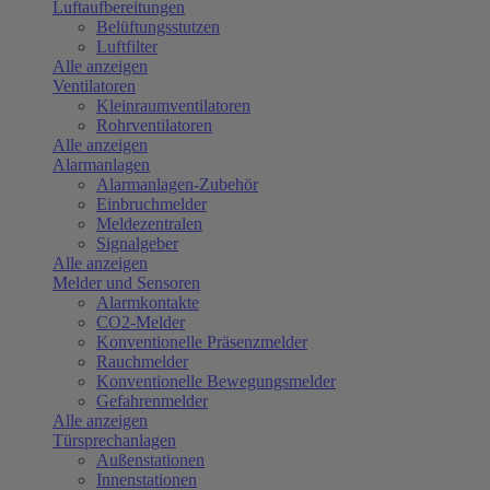
Luftaufbereitungen
Belüftungsstutzen
Luftfilter
Alle anzeigen
Ventilatoren
Kleinraumventilatoren
Rohrventilatoren
Alle anzeigen
Alarmanlagen
Alarmanlagen-Zubehör
Einbruchmelder
Meldezentralen
Signalgeber
Alle anzeigen
Melder und Sensoren
Alarmkontakte
CO2-Melder
Konventionelle Präsenzmelder
Rauchmelder
Konventionelle Bewegungsmelder
Gefahrenmelder
Alle anzeigen
Türsprechanlagen
Außenstationen
Innenstationen