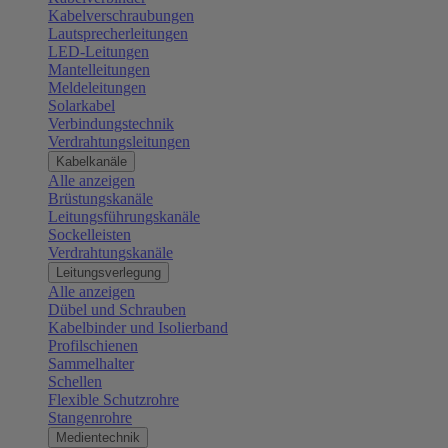
Kabelverschraubungen
Lautsprecherleitungen
LED-Leitungen
Mantelleitungen
Meldeleitungen
Solarkabel
Verbindungstechnik
Verdrahtungsleitungen
Kabelkanäle
Alle anzeigen
Brüstungskanäle
Leitungsführungskanäle
Sockelleisten
Verdrahtungskanäle
Leitungsverlegung
Alle anzeigen
Dübel und Schrauben
Kabelbinder und Isolierband
Profilschienen
Sammelhalter
Schellen
Flexible Schutzrohre
Stangenrohre
Medientechnik