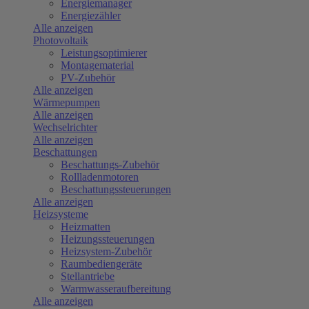
Energiemanager
Energiezähler
Alle anzeigen
Photovoltaik
Leistungsoptimierer
Montagematerial
PV-Zubehör
Alle anzeigen
Wärmepumpen
Alle anzeigen
Wechselrichter
Alle anzeigen
Beschattungen
Beschattungs-Zubehör
Rollladenmotoren
Beschattungssteuerungen
Alle anzeigen
Heizsysteme
Heizmatten
Heizungssteuerungen
Heizsystem-Zubehör
Raumbediengeräte
Stellantriebe
Warmwasseraufbereitung
Alle anzeigen