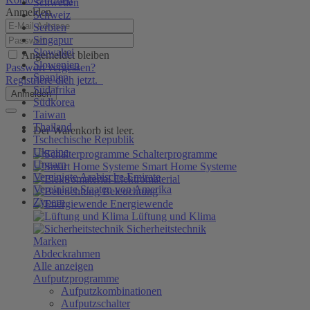
Schweden
Anmelden
Schweiz
Serbien
Singapur
Slowakei
Angemeldet bleiben
Slowenien
Passwort vergessen?
Spanien
Registriere dich jetzt.
Südafrika
Anmelden
Südkorea
Taiwan
Thailand
Der Warenkorb ist leer.
Tschechische Republik
Ukraine
Schalterprogramme
Ungarn
Smart Home Systeme
Vereinigte Arabische Emirate
Elektromaterial
Vereinigte Staaten von Amerika
Beleuchtung
Zypern
Energiewende
Lüftung und Klima
Sicherheitstechnik
Marken
Abdeckrahmen
Alle anzeigen
Aufputzprogramme
Aufputzkombinationen
Aufputzschalter