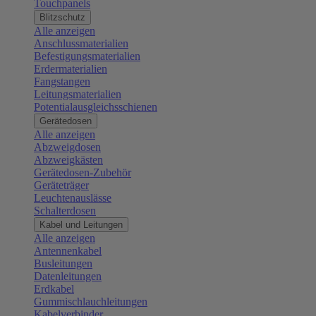
Touchpanels
Blitzschutz
Alle anzeigen
Anschlussmaterialien
Befestigungsmaterialien
Erdermaterialien
Fangstangen
Leitungsmaterialien
Potentialausgleichsschienen
Gerätedosen
Alle anzeigen
Abzweigdosen
Abzweigkästen
Gerätedosen-Zubehör
Geräteträger
Leuchtenauslässe
Schalterdosen
Kabel und Leitungen
Alle anzeigen
Antennenkabel
Busleitungen
Datenleitungen
Erdkabel
Gummischlauchleitungen
Kabelverbinder