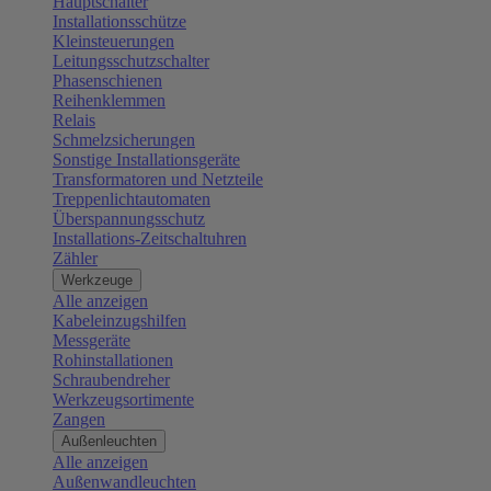
Hauptschalter
Installationsschütze
Kleinsteuerungen
Leitungsschutzschalter
Phasenschienen
Reihenklemmen
Relais
Schmelzsicherungen
Sonstige Installationsgeräte
Transformatoren und Netzteile
Treppenlichtautomaten
Überspannungsschutz
Installations-Zeitschaltuhren
Zähler
Werkzeuge
Alle anzeigen
Kabeleinzugshilfen
Messgeräte
Rohinstallationen
Schraubendreher
Werkzeugsortimente
Zangen
Außenleuchten
Alle anzeigen
Außenwandleuchten