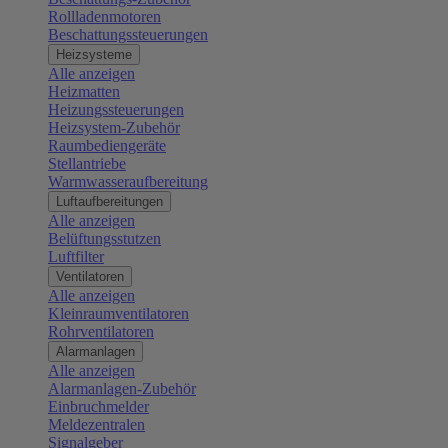
Rollladenmotoren
Beschattungssteuerungen
Heizsysteme
Alle anzeigen
Heizmatten
Heizungssteuerungen
Heizsystem-Zubehör
Raumbediengeräte
Stellantriebe
Warmwasseraufbereitung
Luftaufbereitungen
Alle anzeigen
Belüftungsstutzen
Luftfilter
Ventilatoren
Alle anzeigen
Kleinraumventilatoren
Rohrventilatoren
Alarmanlagen
Alle anzeigen
Alarmanlagen-Zubehör
Einbruchmelder
Meldezentralen
Signalgeber