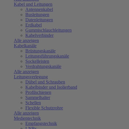
Kabel und Leitungen
Antennenkabel
Busleitungen
Datenleitungen
Erdkabel
Gummischlauchleitungen
Kabelverbinder
Alle anzeigen
Kabelkanäle
Brüstungskanäle
Leitungsführungskanäle
Sockelleisten
Verdrahtungskanäle
Alle anzeigen
Leitungsverlegung
Dübel und Schrauben
Kabelbinder und Isolierband
Profilschienen
Sammelhalter
Schellen
Flexible Schutzrohre
Alle anzeigen
Medientechnik
Empfangstechnik
LNBs