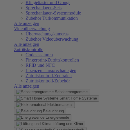
Klingeltaster und Gongs
Sprechanlagen-Sets
Sprechanlagen-Systemmodule
Zubehör Türkommunikation
Alle anzeigen
Videoüberwachung
Überwachungskameras
Zubehör Videoüberwachung
Alle anzeigen
Zutrittskontrolle
Codetastaturen
Fingerprint-Zutrittskontrollen
RFID und NFC
Lizenzen Türsprechanlagen
Zutrittskontroll-Zentralen
Zutrittskontroll-Zubehör
Alle anzeigen
Schalterprogramme
Smart Home Systeme
Elektromaterial
Beleuchtung
Energiewende
Lüftung und Klima