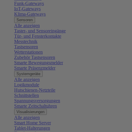
Funk-Gateways
IoT-Gateways
Klima-Gateways
Sensoren
Alle anzeigen
Taster- und Sensoreingänge
Tür- und Fensterkontakte
Messtechnik
Tastsensoren
Wetterstationen
Zubehör Tastsensoren
Smarte Bewegungsmelder
Smarte Präsenzmelder
Systemgeräte
Alle anzeigen
Logikmodule
Hutschienen-Netzteile
Schnittstellen
Spannungsversorgungen
Smarte Zeitschaltuhren
Visualisierungen
Alle anzeigen
Smart Home Server
Tablet-Halterungen