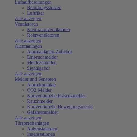
Luftaufbereitungen
Belüftungsstutzen
Luftfilter
Alle anzeigen
Ventilatoren
Kleinraumventilatoren
Rohrventilatoren
Alle anzeigen
Alarmanlagen
Alarmanlagen-Zubehör
Einbruchmelder
Meldezentralen
Signalgeber
Alle anzeigen
Melder und Sensoren
Alarmkontakte
CO2-Melder
Konventionelle Präsenzmelder
Rauchmelder
Konventionelle Bewegungsmelder
Gefahrenmelder
Alle anzeigen
Türsprechanlagen
Außenstationen
Innenstationen