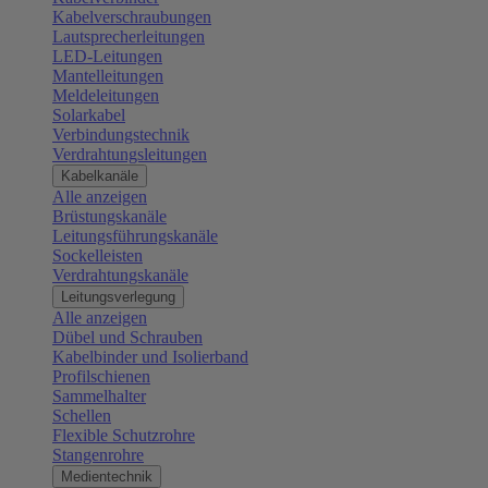
Kabelverschraubungen
Lautsprecherleitungen
LED-Leitungen
Mantelleitungen
Meldeleitungen
Solarkabel
Verbindungstechnik
Verdrahtungsleitungen
Kabelkanäle
Alle anzeigen
Brüstungskanäle
Leitungsführungskanäle
Sockelleisten
Verdrahtungskanäle
Leitungsverlegung
Alle anzeigen
Dübel und Schrauben
Kabelbinder und Isolierband
Profilschienen
Sammelhalter
Schellen
Flexible Schutzrohre
Stangenrohre
Medientechnik