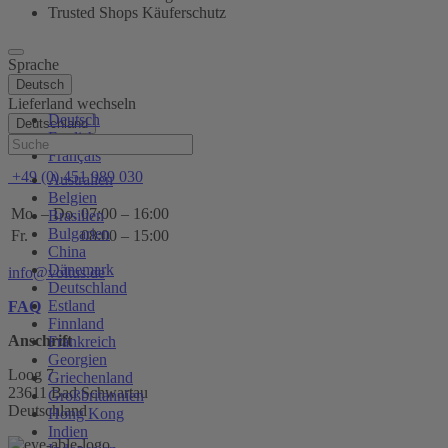
Trusted Shops Käuferschutz
Sprache
Deutsch
Lieferland wechseln
Deutsch
Deutschland
English
Hilfe
Français
+49 (0) 451 989 030
Australien
Belgien
Mo. – Do.
07:00 – 16:00
Brasilien
Bulgarien
Fr.
08:00 – 15:00
China
Dänemark
info@voltus.de
Deutschland
Estland
FAQ
Finnland
Anschrift
Frankreich
Georgien
Loog 7
Griechenland
23611 Bad Schwartau
Großbritannien
Deutschland
Hong Kong
Indien