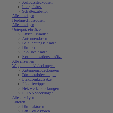
Aufputzsteckdosen
Leergehäuse
Schalterzubehör
Alle anzeigen
Herdanschlussdosen
Alle anzeigen
Unterputzeinsätze
Anschlusssäulen
Antennendosen
Beleuchtungseinsätze
Dimmer
Jalousieeinsätze
Kommunikationseinsätze
Alle anzeigen
Wippen und Abdeckungen
Antennenabdeckungen
Dimmerabdeckungen
Elektronikaufsätze
Jalousiewippen
Netzwerkabdeckungen
RTR-Abdeckungen
Alle anzeigen
Aktoren
Dimmaktoren
Fan Coil Aktoren