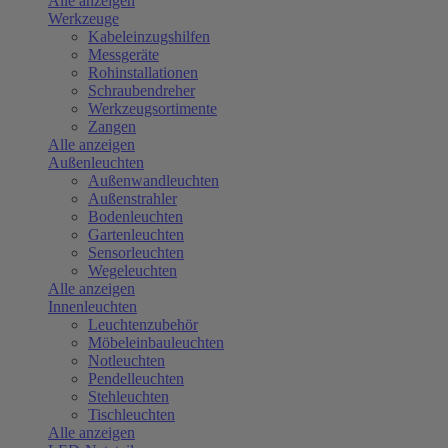
Alle anzeigen
Werkzeuge
Kabeleinzugshilfen
Messgeräte
Rohinstallationen
Schraubendreher
Werkzeugsortimente
Zangen
Alle anzeigen
Außenleuchten
Außenwandleuchten
Außenstrahler
Bodenleuchten
Gartenleuchten
Sensorleuchten
Wegeleuchten
Alle anzeigen
Innenleuchten
Leuchtenzubehör
Möbeleinbauleuchten
Notleuchten
Pendelleuchten
Stehleuchten
Tischleuchten
Alle anzeigen