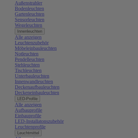
Außenstrahler
Bodenleuchten
Gartenleuchten
Sensorleuchten
Wegeleuchten
Innenleuchten
Alle anzeigen
Leuchtenzubehör
Möbeleinbauleuchten
Notleuchten
Pendelleuchten
Stehleuchten
Tischleuchten
Unterbauleuchten
Innenwandleuchten
Deckenaufbauleuchten
Deckeneinbauleuchten
LED-Profile
Alle anzeigen
Aufbauprofile
Einbauprofile
LED-Installatonszubehör
Leuchtenprofile
Leuchtmittel