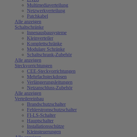
Multimediaverteilung
Netzwerkverteilung
Patchkabel
Alle anzeigen
Schaltschränke
Innenausbausysteme
Kleinverteiler
Komplettschränke
Modulare Schränke
Schaltschrank-Zubehör
Alle anzeigen
Steckvorrichtungen
CEE-Steckvorrichtungen
Mehrfachsteckdosen
Verlängerungsleitungen
Netzanschluss-Zubehör
Alle anzeigen
Verteilereinbau
Brandschutzschalter
Fehlerstromschutzschalter
FI-LS-Schalter
Hauptschalter
Installationsschütze
Kleinsteuerungen