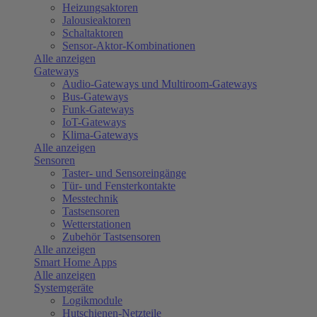
Heizungsaktoren
Jalousieaktoren
Schaltaktoren
Sensor-Aktor-Kombinationen
Alle anzeigen
Gateways
Audio-Gateways und Multiroom-Gateways
Bus-Gateways
Funk-Gateways
IoT-Gateways
Klima-Gateways
Alle anzeigen
Sensoren
Taster- und Sensoreingänge
Tür- und Fensterkontakte
Messtechnik
Tastsensoren
Wetterstationen
Zubehör Tastsensoren
Alle anzeigen
Smart Home Apps
Alle anzeigen
Systemgeräte
Logikmodule
Hutschienen-Netzteile