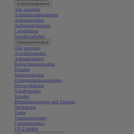
Aufputzprogramme
Alle anzeigen
Aufputzkombinationen
Aufputzschalter
Aufputzsteckdosen
Leergehäuse
Schalterzubehör
Unterputzeinsätze
Alle anzeigen
Anschlusssäulen
Antennendosen
Beleuchtungseinsätze
Dimmer
Jalousieeinsätze
Kommunikationseinsätze
Netzwerkdosen
Schalteinsätze
Schalter
Blindabdeckungen und Einsätze
Steckdosen
Taster
Temperaturregler
Unterputzradios
UP-Zubehör