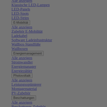
Alle anzeigen
Klassische LED-Lampen
LED-Panels
LED-Spots
LED-Strips
E-Mobilität
Alle anzeigen
Zubehör E-Mobilität
Ladekabel
Software Ladeinfrastruktur
Wallbox-Standfüße
Wallboxen
Energiemanagement
Alle anzeigen
Stromwandler
Energiemanager
Energiezähler
Photovoltaik
Alle anzeigen
Leistungsoptimierer
Montagematerial
PV-Zubehör
Beschattungen
Alle anzeigen
Beschattungs-Zubehör