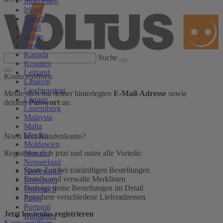
Indonesien
Irland
Island
Israel
Italien
Japan
Kanada
Suche
Kroatien
Lettland
Konto eröffnen
Libanon
Liechtenstein
Melde dich mit deiner hinterlegten
E-Mail-Adresse
sowie
Litauen
deinem
Passwort
an.
Luxemburg
Malaysia
Malta
Mexiko
Noch kein Kundenkonto?
Moldawien
Monaco
Registriere dich jetzt und nutze alle Vorteile:
Neuseeland
Spare Zeit bei zukünftigen Bestellungen
Niederlande
Erstelle und verwalte Merklisten
Norwegen
Verfolge deine Bestellungen im Detail
Österreich
Speichere verschiedene Lieferadressen
Polen
Portugal
Jetzt kostenlos registrieren
Rumänien
Konto eröffnen