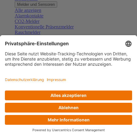
Melder und Sensoren
Alle anzeigen
Alarmkontakte
CO2-Melder
Konventionelle Präsenzmelder
Rauchmelder
Konventionelle Bewegungsmelder
Gefahrenmelder
Zubehör Melder und Sensoren
Türsprechanlagen
Alle anzeigen
Außenstationen
Innenstationen
Klingeltaster und Gongs
Sprechanlagen-Sets
Sprechanlagen-Systemmodule
Zubehör Türkommunikation
Videoüberwachung
Alle anzeigen
Überwachungskameras
Zubehör Videoüberwachung
Zutrittskontrolle
Alle anzeigen
Codetastaturen