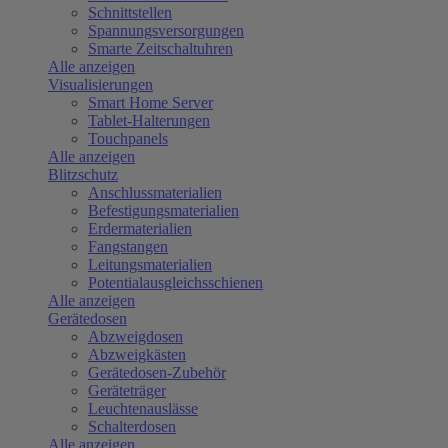
Schnittstellen
Spannungsversorgungen
Smarte Zeitschaltuhren
Alle anzeigen
Visualisierungen
Smart Home Server
Tablet-Halterungen
Touchpanels
Alle anzeigen
Blitzschutz
Anschlussmaterialien
Befestigungsmaterialien
Erdermaterialien
Fangstangen
Leitungsmaterialien
Potentialausgleichsschienen
Alle anzeigen
Gerätedosen
Abzweigdosen
Abzweigkästen
Gerätedosen-Zubehör
Geräteträger
Leuchtenauslässe
Schalterdosen
Alle anzeigen