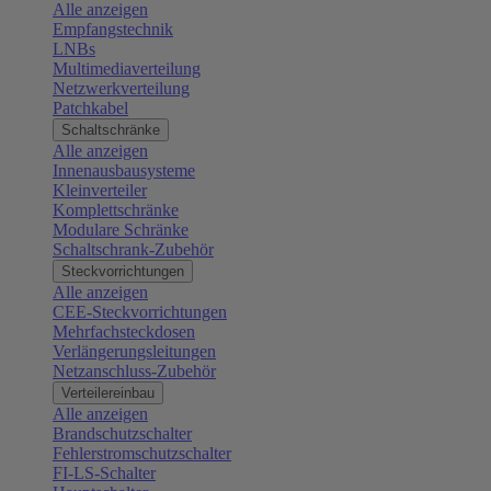
Alle anzeigen
Empfangstechnik
LNBs
Multimediaverteilung
Netzwerkverteilung
Patchkabel
Schaltschränke
Alle anzeigen
Innenausbausysteme
Kleinverteiler
Komplettschränke
Modulare Schränke
Schaltschrank-Zubehör
Steckvorrichtungen
Alle anzeigen
CEE-Steckvorrichtungen
Mehrfachsteckdosen
Verlängerungsleitungen
Netzanschluss-Zubehör
Verteilereinbau
Alle anzeigen
Brandschutzschalter
Fehlerstromschutzschalter
FI-LS-Schalter