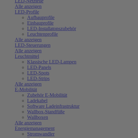
LED-Netzteile
Alle anzeigen
LED-Profile
Aufbauprofile
Einbauprofile
LED-Installatonszubehör
Leuchtenprofile
Alle anzeigen
LED-Steuerungen
Alle anzeigen
Leuchtmittel
Klassische LED-Lampen
LED-Panels
LED-Spots
LED-Strips
Alle anzeigen
E-Mobilität
Zubehör E-Mobilität
Ladekabel
Software Ladeinfrastruktur
Wallbox-Standfüße
Wallboxen
Alle anzeigen
Energiemanagement
Stromwandler