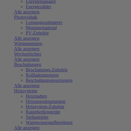
Energiemanager
Energiezähler
Alle anzeigen
Photovoltaik
Leistungsoptimierer
Montagematerial
PV-Zubehör
Alle anzeigen
Wärmepumpen
Alle anzeigen
Wechselrichter
Alle anzeigen
Beschattungen
Beschattungs-Zubehör
Rollladenmotoren
Beschattungssteuerungen
Alle anzeigen
Heizsysteme
Heizmatten
Heizungssteuerungen
Heizsystem-Zubehör
Raumbediengeräte
Stellantriebe
Warmwasseraufbereitung
Alle anzeigen