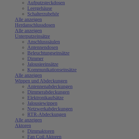
Aufputzsteckdosen
Leergehäuse
Schalterzubehör
Alle anzeigen
Herdanschlussdosen
Alle anzeigen
Unterputzeinsätze
Anschlusssäulen
Antennendosen
Beleuchtungseinsätze
Dimmer
Jalousieeinsätze
Kommunikationseinsätze
Alle anzeigen
Wippen und Abdeckungen
Antennenabdeckungen
Dimmerabdeckungen
Elektronikaufsätze
Jalousiewippen
Netzwerkabdeckungen
RTR-Abdeckungen
Alle anzeigen
Aktoren
Dimmaktoren
Fan Coil Aktoren