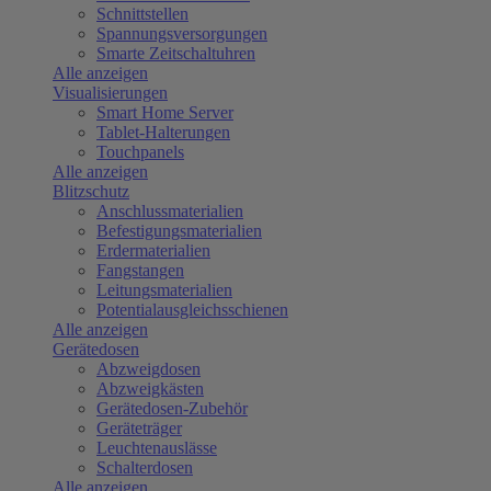
Schnittstellen
Spannungsversorgungen
Smarte Zeitschaltuhren
Alle anzeigen
Visualisierungen
Smart Home Server
Tablet-Halterungen
Touchpanels
Alle anzeigen
Blitzschutz
Anschlussmaterialien
Befestigungsmaterialien
Erdermaterialien
Fangstangen
Leitungsmaterialien
Potentialausgleichsschienen
Alle anzeigen
Gerätedosen
Abzweigdosen
Abzweigkästen
Gerätedosen-Zubehör
Geräteträger
Leuchtenauslässe
Schalterdosen
Alle anzeigen