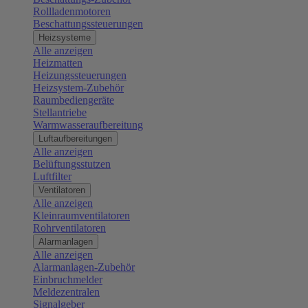
Rollladenmotoren
Beschattungssteuerungen
Heizsysteme
Alle anzeigen
Heizmatten
Heizungssteuerungen
Heizsystem-Zubehör
Raumbediengeräte
Stellantriebe
Warmwasseraufbereitung
Luftaufbereitungen
Alle anzeigen
Belüftungsstutzen
Luftfilter
Ventilatoren
Alle anzeigen
Kleinraumventilatoren
Rohrventilatoren
Alarmanlagen
Alle anzeigen
Alarmanlagen-Zubehör
Einbruchmelder
Meldezentralen
Signalgeber