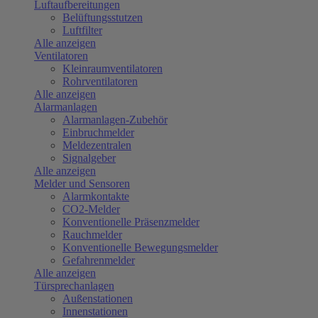
Luftaufbereitungen
Belüftungsstutzen
Luftfilter
Alle anzeigen
Ventilatoren
Kleinraumventilatoren
Rohrventilatoren
Alle anzeigen
Alarmanlagen
Alarmanlagen-Zubehör
Einbruchmelder
Meldezentralen
Signalgeber
Alle anzeigen
Melder und Sensoren
Alarmkontakte
CO2-Melder
Konventionelle Präsenzmelder
Rauchmelder
Konventionelle Bewegungsmelder
Gefahrenmelder
Alle anzeigen
Türsprechanlagen
Außenstationen
Innenstationen