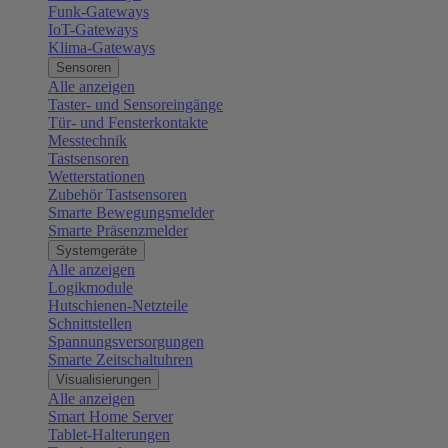
Funk-Gateways
IoT-Gateways
Klima-Gateways
Sensoren
Alle anzeigen
Taster- und Sensoreingänge
Tür- und Fensterkontakte
Messtechnik
Tastsensoren
Wetterstationen
Zubehör Tastsensoren
Smarte Bewegungsmelder
Smarte Präsenzmelder
Systemgeräte
Alle anzeigen
Logikmodule
Hutschienen-Netzteile
Schnittstellen
Spannungsversorgungen
Smarte Zeitschaltuhren
Visualisierungen
Alle anzeigen
Smart Home Server
Tablet-Halterungen