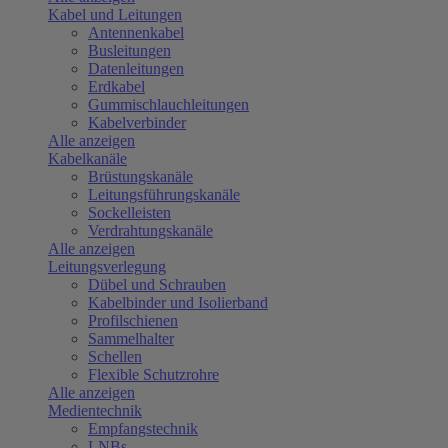
Kabel und Leitungen
Antennenkabel
Busleitungen
Datenleitungen
Erdkabel
Gummischlauchleitungen
Kabelverbinder
Alle anzeigen
Kabelkanäle
Brüstungskanäle
Leitungsführungskanäle
Sockelleisten
Verdrahtungskanäle
Alle anzeigen
Leitungsverlegung
Dübel und Schrauben
Kabelbinder und Isolierband
Profilschienen
Sammelhalter
Schellen
Flexible Schutzrohre
Alle anzeigen
Medientechnik
Empfangstechnik
LNBs