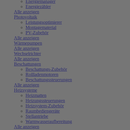
Energiemanager
Energiezähler
Alle anzeigen
Photovoltaik
Leistungsoptimierer
Montagematerial
PV-Zubehör
Alle anzeigen
Wärmepumpen
Alle anzeigen
Wechselrichter
Alle anzeigen
Beschattungen
Beschattungs-Zubehör
Rollladenmotoren
Beschattungssteuerungen
Alle anzeigen
Heizsysteme
Heizmatten
Heizungssteuerungen
Heizsystem-Zubehör
Raumbediengeräte
Stellantriebe
Warmwasseraufbereitung
Alle anzeigen