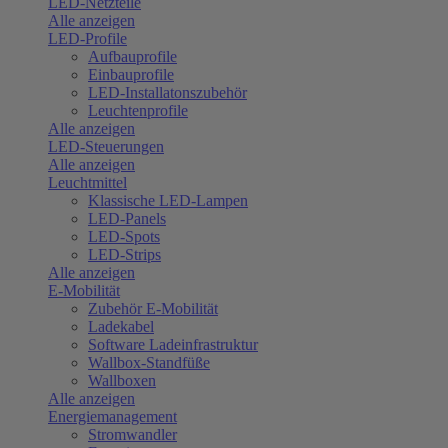
LED-Netzteile
Alle anzeigen
LED-Profile
Aufbauprofile
Einbauprofile
LED-Installatonszubehör
Leuchtenprofile
Alle anzeigen
LED-Steuerungen
Alle anzeigen
Leuchtmittel
Klassische LED-Lampen
LED-Panels
LED-Spots
LED-Strips
Alle anzeigen
E-Mobilität
Zubehör E-Mobilität
Ladekabel
Software Ladeinfrastruktur
Wallbox-Standfüße
Wallboxen
Alle anzeigen
Energiemanagement
Stromwandler