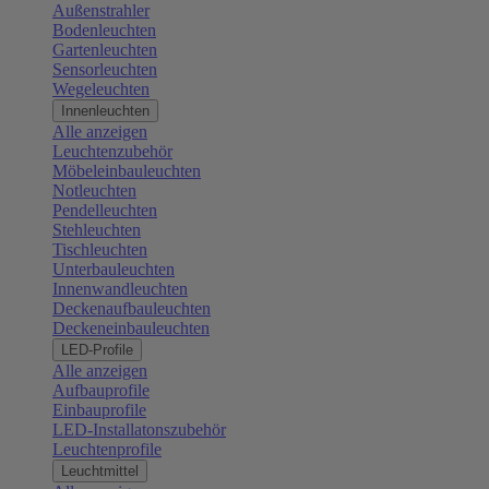
Außenstrahler
Bodenleuchten
Gartenleuchten
Sensorleuchten
Wegeleuchten
Innenleuchten
Alle anzeigen
Leuchtenzubehör
Möbeleinbauleuchten
Notleuchten
Pendelleuchten
Stehleuchten
Tischleuchten
Unterbauleuchten
Innenwandleuchten
Deckenaufbauleuchten
Deckeneinbauleuchten
LED-Profile
Alle anzeigen
Aufbauprofile
Einbauprofile
LED-Installatonszubehör
Leuchtenprofile
Leuchtmittel