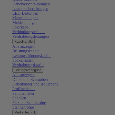
Kabelverschraubungen
Lautsprecherleitungen
LED-Leitungen
Mantelleitungen
Meldeleitungen
Solarkabel
Verbindungstechnik
Verdrahtungsleitungen
Kabelkanäle
Alle anzeigen
Brüstungskanäle
Leitungsführungskanäle
Sockelleisten
Verdrahtungskanäle
Leitungsverlegung
Alle anzeigen
Dübel und Schrauben
Kabelbinder und Isolierband
Profilschienen
Sammelhalter
Schellen
Flexible Schutzrohre
Stangenrohre
Medientechnik