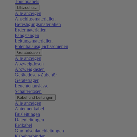
Touchpanels
Blitzschutz
Alle anzeigen
Anschlussmaterialien
Befestigungsmaterialien
Erdermaterialien
Fangstangen
Leitungsmaterialien
Potentialausgleichsschienen
Gerätedosen
Alle anzeigen
Abzweigdosen
Abzweigkästen
Gerätedosen-Zubehör
Geräteträger
Leuchtenauslässe
Schalterdosen
Kabel und Leitungen
Alle anzeigen
Antennenkabel
Busleitungen
Datenleitungen
Erdkabel
Gummischlauchleitungen
Kabelverbinder