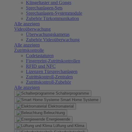
Klingeltaster und Gongs
Sprechanlagen-Sets
Sprechanlagen-Systemmodule
Zubehör Türkommunikation
Alle anzeigen
Videoüberwachung
Überwachungskameras
Zubehör Videoüberwachung
Alle anzeigen
Zutrittskontrolle
Codetastaturen
Fingerprint-Zutrittskontrollen
RFID und NFC
Lizenzen Türsprechanlagen
Zutrittskontroll-Zentralen
Zutrittskontroll-Zubehör
Alle anzeigen
Schalterprogramme
Smart Home Systeme
Elektromaterial
Beleuchtung
Energiewende
Lüftung und Klima