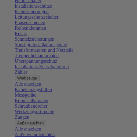
Hauptschalter
Installationsschütze
Kleinsteuerungen
Leitungsschutzschalter
Phasenschienen
Reihenklemmen
Relais
Schmelzsicherungen
Sonstige Installationsgeräte
Transformatoren und Netzteile
Treppenlichtautomaten
Überspannungsschutz
Installations-Zeitschaltuhren
Zähler
Werkzeuge
Alle anzeigen
Kabeleinzugshilfen
Messgeräte
Rohinstallationen
Schraubendreher
Werkzeugsortimente
Zangen
Außenleuchten
Alle anzeigen
Außenwandleuchten