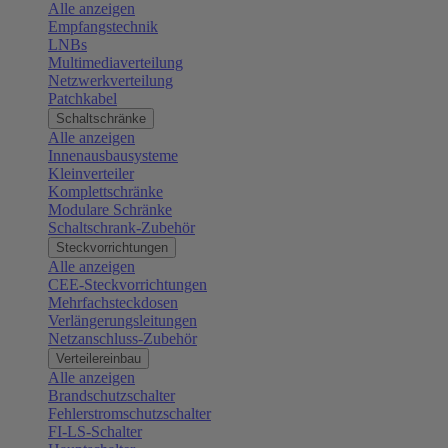
Alle anzeigen
Empfangstechnik
LNBs
Multimediaverteilung
Netzwerkverteilung
Patchkabel
Schaltschränke
Alle anzeigen
Innenausbausysteme
Kleinverteiler
Komplettschränke
Modulare Schränke
Schaltschrank-Zubehör
Steckvorrichtungen
Alle anzeigen
CEE-Steckvorrichtungen
Mehrfachsteckdosen
Verlängerungsleitungen
Netzanschluss-Zubehör
Verteilereinbau
Alle anzeigen
Brandschutzschalter
Fehlerstromschutzschalter
FI-LS-Schalter