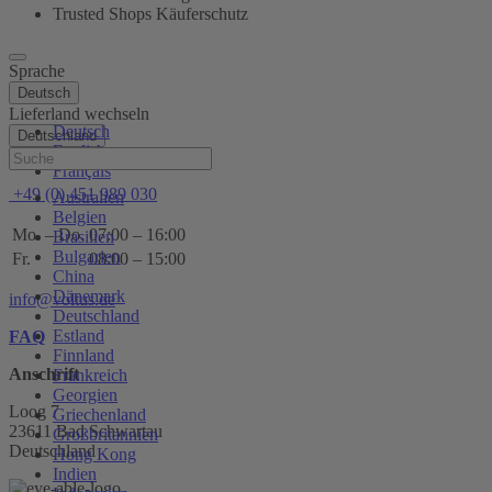
Trusted Shops Käuferschutz
Sprache
Deutsch
Lieferland wechseln
Deutsch
Deutschland
English
Hilfe
Français
+49 (0) 451 989 030
Australien
Belgien
Mo. – Do.
07:00 – 16:00
Brasilien
Bulgarien
Fr.
08:00 – 15:00
China
Dänemark
info@voltus.de
Deutschland
Estland
FAQ
Finnland
Anschrift
Frankreich
Georgien
Loog 7
Griechenland
23611 Bad Schwartau
Großbritannien
Deutschland
Hong Kong
Indien