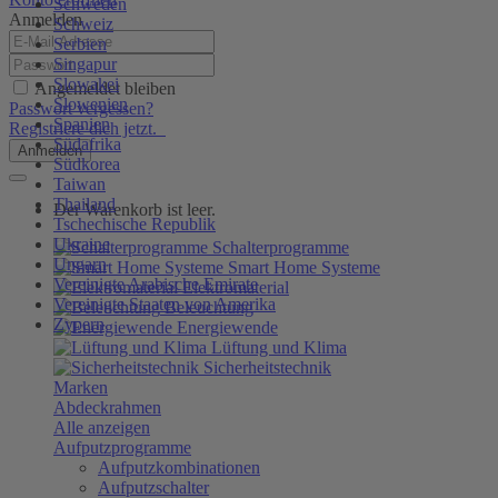
Schweden
Anmelden
Schweiz
Serbien
Singapur
Slowakei
Angemeldet bleiben
Slowenien
Passwort vergessen?
Spanien
Registriere dich jetzt.
Südafrika
Anmelden
Südkorea
Taiwan
Thailand
Der Warenkorb ist leer.
Tschechische Republik
Ukraine
Schalterprogramme
Ungarn
Smart Home Systeme
Vereinigte Arabische Emirate
Elektromaterial
Vereinigte Staaten von Amerika
Beleuchtung
Zypern
Energiewende
Lüftung und Klima
Sicherheitstechnik
Marken
Abdeckrahmen
Alle anzeigen
Aufputzprogramme
Aufputzkombinationen
Aufputzschalter