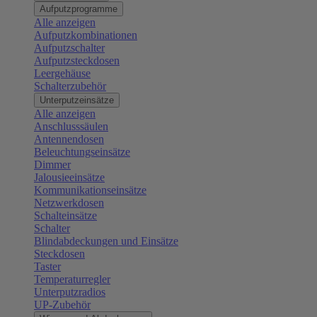
Aufputzprogramme
Alle anzeigen
Aufputzkombinationen
Aufputzschalter
Aufputzsteckdosen
Leergehäuse
Schalterzubehör
Unterputzeinsätze
Alle anzeigen
Anschlusssäulen
Antennendosen
Beleuchtungseinsätze
Dimmer
Jalousieeinsätze
Kommunikationseinsätze
Netzwerkdosen
Schalteinsätze
Schalter
Blindabdeckungen und Einsätze
Steckdosen
Taster
Temperaturregler
Unterputzradios
UP-Zubehör