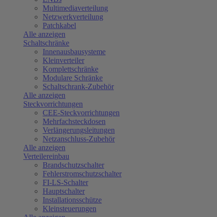
Multimediaverteilung
Netzwerkverteilung
Patchkabel
Alle anzeigen
Schaltschränke
Innenausbausysteme
Kleinverteiler
Komplettschränke
Modulare Schränke
Schaltschrank-Zubehör
Alle anzeigen
Steckvorrichtungen
CEE-Steckvorrichtungen
Mehrfachsteckdosen
Verlängerungsleitungen
Netzanschluss-Zubehör
Alle anzeigen
Verteilereinbau
Brandschutzschalter
Fehlerstromschutzschalter
FI-LS-Schalter
Hauptschalter
Installationsschütze
Kleinsteuerungen