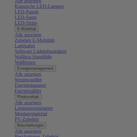
Alle anzeigen
Klassische LED-Lampen
LED-Panels
LED-Spots
LED-Strips
E-Mobilität
Alle anzeigen
Zubehör E-Mobilität
Ladekabel
Software Ladeinfrastruktur
Wallbox-Standfüße
Wallboxen
Energiemanagement
Alle anzeigen
Stromwandler
Energiemanager
Energiezähler
Photovoltaik
Alle anzeigen
Leistungsoptimierer
Montagematerial
PV-Zubehör
Beschattungen
Alle anzeigen
Beschattungs-Zubehör