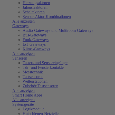
Heizungsaktoren
Jalousieaktoren
Schaltaktoren
Sensor-Aktor-Kombinationen
Alle anzeigen
Gateways
Audio-Gateways und Multiroom-Gateways
Bus-Gateways
Funk-Gateways
IoT-Gateways
Klima-Gateways
Alle anzeigen
Sensoren
Taster- und Sensoreingänge
Tür- und Fensterkontakte
Messtechnik
Tastsensoren
Wetterstationen
Zubehör Tastsensoren
Alle anzeigen
Smart Home Apps
Alle anzeigen
Systemgeräte
Logikmodule
Hutschienen-Netzteile