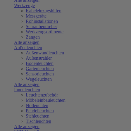
Alle anzeigen
Werkzeuge
Kabeleinzugshilfen
Messgeräte
Rohinstallationen
Schraubendreher
Werkzeugsortimente
Zangen
Alle anzeigen
Außenleuchten
Außenwandleuchten
Außenstrahler
Bodenleuchten
Gartenleuchten
Sensorleuchten
Wegeleuchten
Alle anzeigen
Innenleuchten
Leuchtenzubehör
Möbeleinbauleuchten
Notleuchten
Pendelleuchten
Stehleuchten
Tischleuchten
Alle anzeigen