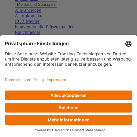
Melder und Sensoren
Alle anzeigen
Alarmkontakte
CO2-Melder
Konventionelle Präsenzmelder
Rauchmelder
Konventionelle Bewegungsmelder
Gefahrenmelder
Zubehör Melder und Sensoren
Türsprechanlagen
Alle anzeigen
Außenstationen
Innenstationen
Klingeltaster und Gongs
Sprechanlagen-Sets
Sprechanlagen-Systemmodule
Zubehör Türkommunikation
Videoüberwachung
Alle anzeigen
Überwachungskameras
Zubehör Videoüberwachung
Zutrittskontrolle
Alle anzeigen
Codetastaturen