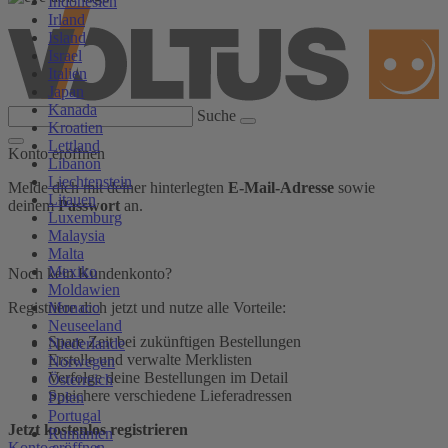
Indonesien
Irland
Island
Israel
Italien
Japan
Kanada
Suche
Kroatien
Lettland
Konto eröffnen
Libanon
Liechtenstein
Melde dich mit deiner hinterlegten
E-Mail-Adresse
sowie
Litauen
deinem
Passwort
an.
Luxemburg
Malaysia
Malta
Mexiko
Noch kein Kundenkonto?
Moldawien
Monaco
Registriere dich jetzt und nutze alle Vorteile:
Neuseeland
Spare Zeit bei zukünftigen Bestellungen
Niederlande
Erstelle und verwalte Merklisten
Norwegen
Verfolge deine Bestellungen im Detail
Österreich
Speichere verschiedene Lieferadressen
Polen
Portugal
Jetzt kostenlos registrieren
Rumänien
Konto eröffnen