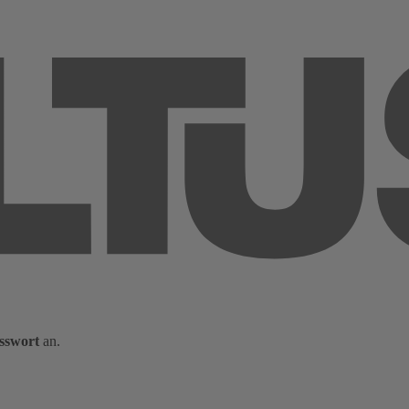
sswort
an.