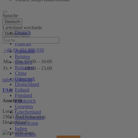
Sprache
Deutsch
Lieferland wechseln
Deutsch
Deutschland
English
Hilfe
Français
+49 (0) 451 989 030
Australien
Belgien
Mo. – Do.
07:00 – 16:00
Brasilien
Bulgarien
Fr.
08:00 – 15:00
China
Dänemark
info@voltus.de
Deutschland
Estland
FAQ
Finnland
Anschrift
Frankreich
Georgien
Loog 7
Griechenland
23611 Bad Schwartau
Großbritannien
Deutschland
Hong Kong
Indien
Indonesien