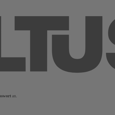
sswort
an.