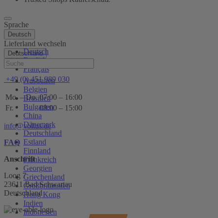
Sprache
Deutsch
Lieferland wechseln
Deutsch
Deutschland
English
Hilfe
Français
+49 (0) 451 989 030
Australien
Belgien
Mo. – Do.
07:00 – 16:00
Brasilien
Bulgarien
Fr.
08:00 – 15:00
China
Dänemark
info@voltus.de
Deutschland
Estland
FAQ
Finnland
Anschrift
Frankreich
Georgien
Loog 7
Griechenland
23611 Bad Schwartau
Großbritannien
Deutschland
Hong Kong
Indien
Indonesien