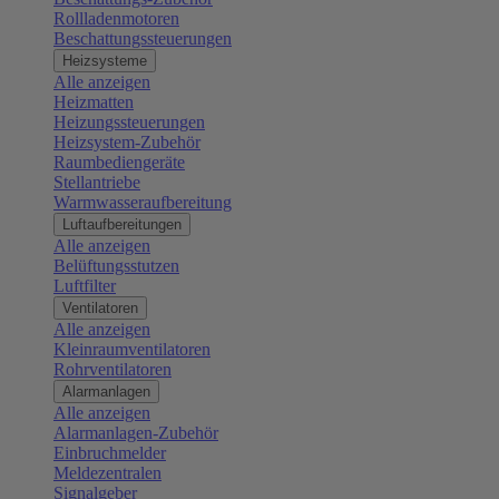
Rollladenmotoren
Beschattungssteuerungen
Heizsysteme
Alle anzeigen
Heizmatten
Heizungssteuerungen
Heizsystem-Zubehör
Raumbediengeräte
Stellantriebe
Warmwasseraufbereitung
Luftaufbereitungen
Alle anzeigen
Belüftungsstutzen
Luftfilter
Ventilatoren
Alle anzeigen
Kleinraumventilatoren
Rohrventilatoren
Alarmanlagen
Alle anzeigen
Alarmanlagen-Zubehör
Einbruchmelder
Meldezentralen
Signalgeber