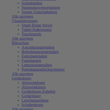
Schnittstellen
Spannungsversorgungen
Smarte Zeitschaltuhren
Alle anzeigen
Visualisierungen
Smart Home Server
Tablet-Halterungen
Touchpanels
Alle anzeigen
Blitzschutz
Anschlussmaterialien
Befestigungsmaterialien
Erdermaterialien
Fangstangen
Leitungsmaterialien
Potentialausgleichsschienen
Alle anzeigen
Gerätedosen
Abzweigdosen
Abzweigkästen
Gerätedosen-Zubehör
Geräteträger
Leuchtenauslässe
Schalterdosen
Alle anzeigen