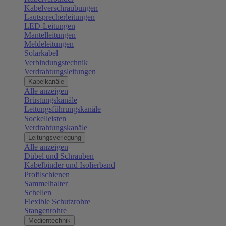
Kabelverschraubungen
Lautsprecherleitungen
LED-Leitungen
Mantelleitungen
Meldeleitungen
Solarkabel
Verbindungstechnik
Verdrahtungsleitungen
Kabelkanäle
Alle anzeigen
Brüstungskanäle
Leitungsführungskanäle
Sockelleisten
Verdrahtungskanäle
Leitungsverlegung
Alle anzeigen
Dübel und Schrauben
Kabelbinder und Isolierband
Profilschienen
Sammelhalter
Schellen
Flexible Schutzrohre
Stangenrohre
Medientechnik