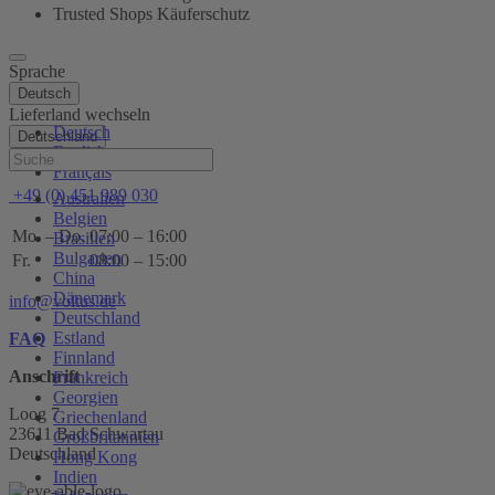
Trusted Shops Käuferschutz
Sprache
Deutsch
Lieferland wechseln
Deutsch
Deutschland
English
Hilfe
Français
+49 (0) 451 989 030
Australien
Belgien
Mo. – Do.
07:00 – 16:00
Brasilien
Bulgarien
Fr.
08:00 – 15:00
China
Dänemark
info@voltus.de
Deutschland
Estland
FAQ
Finnland
Anschrift
Frankreich
Georgien
Loog 7
Griechenland
23611 Bad Schwartau
Großbritannien
Deutschland
Hong Kong
Indien