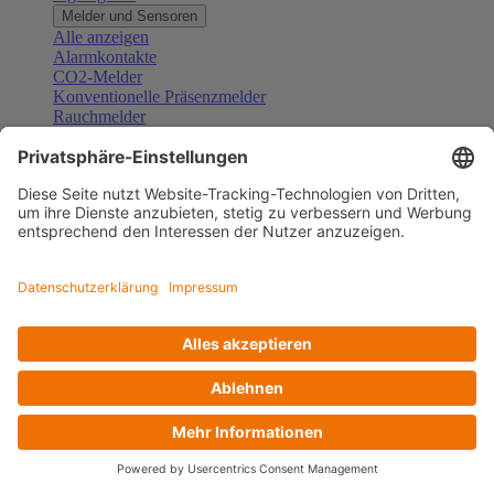
Melder und Sensoren
Alle anzeigen
Alarmkontakte
CO2-Melder
Konventionelle Präsenzmelder
Rauchmelder
Konventionelle Bewegungsmelder
Gefahrenmelder
Zubehör Melder und Sensoren
Türsprechanlagen
Alle anzeigen
Außenstationen
Innenstationen
Klingeltaster und Gongs
Sprechanlagen-Sets
Sprechanlagen-Systemmodule
Zubehör Türkommunikation
Videoüberwachung
Alle anzeigen
Überwachungskameras
Zubehör Videoüberwachung
Zutrittskontrolle
Alle anzeigen
Codetastaturen