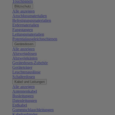
Touchpanels
Blitzschutz
Alle anzeigen
Anschlussmaterialien
Befestigungsmaterialien
Erdermaterialien
Fangstangen
Leitungsmaterialien
Potentialausgleichsschienen
Gerätedosen
Alle anzeigen
Abzweigdosen
Abzweigkästen
Gerätedosen-Zubehör
Geräteträger
Leuchtenauslässe
Schalterdosen
Kabel und Leitungen
Alle anzeigen
Antennenkabel
Busleitungen
Datenleitungen
Erdkabel
Gummischlauchleitungen
Kabelverbinder