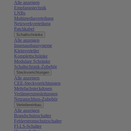
Alle anzeigen
Empfangstechnik
LNBs
Multimediaverteilung
Netzwerkverteilung
Patchkabel
Schaltschränke
Alle anzeigen
Innenausbausysteme
Kleinverteiler
Komplettschränke
Modulare Schränke
Schaltschrank-Zubehör
Steckvorrichtungen
Alle anzeigen
CEE-Steckvorrichtungen
Mehrfachsteckdosen
Verlängerungsleitungen
Netzanschluss-Zubehör
Verteilereinbau
Alle anzeigen
Brandschutzschalter
Fehlerstromschutzschalter
FI-LS-Schalter