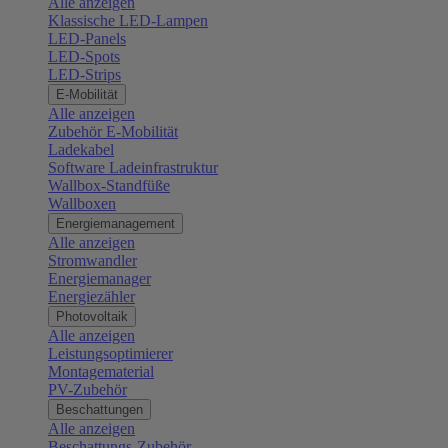
Alle anzeigen
Klassische LED-Lampen
LED-Panels
LED-Spots
LED-Strips
E-Mobilität
Alle anzeigen
Zubehör E-Mobilität
Ladekabel
Software Ladeinfrastruktur
Wallbox-Standfüße
Wallboxen
Energiemanagement
Alle anzeigen
Stromwandler
Energiemanager
Energiezähler
Photovoltaik
Alle anzeigen
Leistungsoptimierer
Montagematerial
PV-Zubehör
Beschattungen
Alle anzeigen
Beschattungs-Zubehör