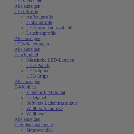
LED-Netzteile
Alle anzeigen
LED-Profile
Aufbauprofile
Einbauprofile
LED-Installatonszubehör
Leuchtenprofile
Alle anzeigen
LED-Steuerungen
Alle anzeigen
Leuchtmittel
Klassische LED-Lampen
LED-Panels
LED-Spots
LED-Strips
Alle anzeigen
E-Mobilität
Zubehör E-Mobilität
Ladekabel
Software Ladeinfrastruktur
Wallbox-Standfüße
Wallboxen
Alle anzeigen
Energiemanagement
Stromwandler