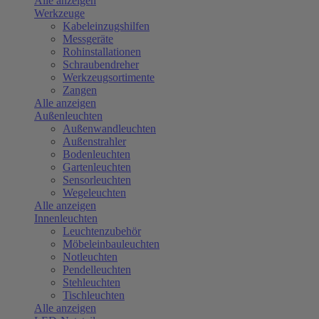
Alle anzeigen
Werkzeuge
Kabeleinzugshilfen
Messgeräte
Rohinstallationen
Schraubendreher
Werkzeugsortimente
Zangen
Alle anzeigen
Außenleuchten
Außenwandleuchten
Außenstrahler
Bodenleuchten
Gartenleuchten
Sensorleuchten
Wegeleuchten
Alle anzeigen
Innenleuchten
Leuchtenzubehör
Möbeleinbauleuchten
Notleuchten
Pendelleuchten
Stehleuchten
Tischleuchten
Alle anzeigen