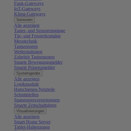
Funk-Gateways
IoT-Gateways
Klima-Gateways
Sensoren
Alle anzeigen
Taster- und Sensoreingänge
Tür- und Fensterkontakte
Messtechnik
Tastsensoren
Wetterstationen
Zubehör Tastsensoren
Smarte Bewegungsmelder
Smarte Präsenzmelder
Systemgeräte
Alle anzeigen
Logikmodule
Hutschienen-Netzteile
Schnittstellen
Spannungsversorgungen
Smarte Zeitschaltuhren
Visualisierungen
Alle anzeigen
Smart Home Server
Tablet-Halterungen