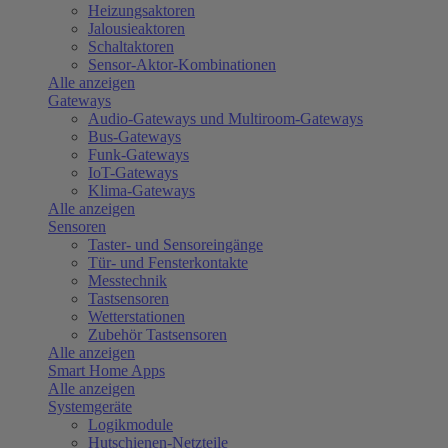
Heizungsaktoren
Jalousieaktoren
Schaltaktoren
Sensor-Aktor-Kombinationen
Alle anzeigen
Gateways
Audio-Gateways und Multiroom-Gateways
Bus-Gateways
Funk-Gateways
IoT-Gateways
Klima-Gateways
Alle anzeigen
Sensoren
Taster- und Sensoreingänge
Tür- und Fensterkontakte
Messtechnik
Tastsensoren
Wetterstationen
Zubehör Tastsensoren
Alle anzeigen
Smart Home Apps
Alle anzeigen
Systemgeräte
Logikmodule
Hutschienen-Netzteile