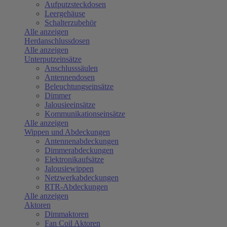
Aufputzsteckdosen
Leergehäuse
Schalterzubehör
Alle anzeigen
Herdanschlussdosen
Alle anzeigen
Unterputzeinsätze
Anschlusssäulen
Antennendosen
Beleuchtungseinsätze
Dimmer
Jalousieeinsätze
Kommunikationseinsätze
Alle anzeigen
Wippen und Abdeckungen
Antennenabdeckungen
Dimmerabdeckungen
Elektronikaufsätze
Jalousiewippen
Netzwerkabdeckungen
RTR-Abdeckungen
Alle anzeigen
Aktoren
Dimmaktoren
Fan Coil Aktoren