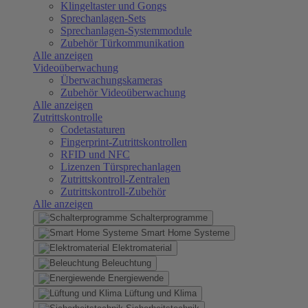
Klingeltaster und Gongs
Sprechanlagen-Sets
Sprechanlagen-Systemmodule
Zubehör Türkommunikation
Alle anzeigen
Videoüberwachung
Überwachungskameras
Zubehör Videoüberwachung
Alle anzeigen
Zutrittskontrolle
Codetastaturen
Fingerprint-Zutrittskontrollen
RFID und NFC
Lizenzen Türsprechanlagen
Zutrittskontroll-Zentralen
Zutrittskontroll-Zubehör
Alle anzeigen
Schalterprogramme
Smart Home Systeme
Elektromaterial
Beleuchtung
Energiewende
Lüftung und Klima