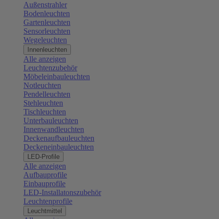
Außenstrahler
Bodenleuchten
Gartenleuchten
Sensorleuchten
Wegeleuchten
Innenleuchten
Alle anzeigen
Leuchtenzubehör
Möbeleinbauleuchten
Notleuchten
Pendelleuchten
Stehleuchten
Tischleuchten
Unterbauleuchten
Innenwandleuchten
Deckenaufbauleuchten
Deckeneinbauleuchten
LED-Profile
Alle anzeigen
Aufbauprofile
Einbauprofile
LED-Installatonszubehör
Leuchtenprofile
Leuchtmittel