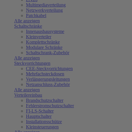
Multimediaverteilung
Netzwerkverteilung
Patchkabel
Alle anzeigen
Schaltschränke
Innenausbausysteme
Kleinverteiler
Komplettschränke
Modulare Schränke
Schaltschrank-Zubehör
Alle anzeigen
Steckvorrichtungen
CEE-Steckvorrichtungen
Mehrfachsteckdosen
Verlängerungsleitungen
Netzanschluss-Zubehör
Alle anzeigen
Verteilereinbau
Brandschutzschalter
Fehlerstromschutzschalter
FI-LS-Schalter
Hauptschalter
Installationsschütze
Kleinsteuerungen