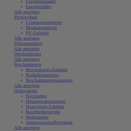
Energiemanager
Energiezähler
Alle anzeigen
Photovoltaik
Leistungsoptimierer
Montagematerial
PV-Zubehör
Alle anzeigen
Wärmepumpen
Alle anzeigen
Wechselrichter
Alle anzeigen
Beschattungen
Beschattungs-Zubehör
Rollladenmotoren
Beschattungssteuerungen
Alle anzeigen
Heizsysteme
Heizmatten
Heizungssteuerungen
Heizsystem-Zubehör
Raumbediengeräte
Stellantriebe
Warmwasseraufbereitung
Alle anzeigen