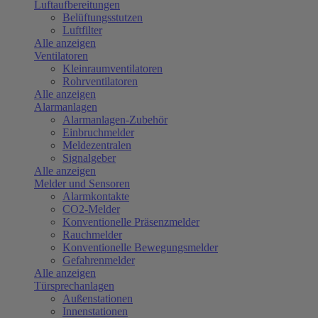
Luftaufbereitungen
Belüftungsstutzen
Luftfilter
Alle anzeigen
Ventilatoren
Kleinraumventilatoren
Rohrventilatoren
Alle anzeigen
Alarmanlagen
Alarmanlagen-Zubehör
Einbruchmelder
Meldezentralen
Signalgeber
Alle anzeigen
Melder und Sensoren
Alarmkontakte
CO2-Melder
Konventionelle Präsenzmelder
Rauchmelder
Konventionelle Bewegungsmelder
Gefahrenmelder
Alle anzeigen
Türsprechanlagen
Außenstationen
Innenstationen