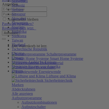
Schweden
Anmelden
Schweiz
Serbien
Singapur
Slowakei
Angemeldet bleiben
Slowenien
Passwort vergessen?
Spanien
Registriere dich jetzt.
Südafrika
Anmelden
Südkorea
Taiwan
Thailand
Der Warenkorb ist leer.
Tschechische Republik
Ukraine
Schalterprogramme
Ungarn
Smart Home Systeme
Vereinigte Arabische Emirate
Elektromaterial
Vereinigte Staaten von Amerika
Beleuchtung
Zypern
Energiewende
Lüftung und Klima
Sicherheitstechnik
Marken
Abdeckrahmen
Alle anzeigen
Aufputzprogramme
Aufputzkombinationen
Aufputzschalter