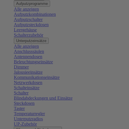
Aufputzprogramme
Alle anzeigen
Aufputzkombinationen
Aufputzschalter
Aufputzsteckdosen
Leergehäuse
Schalterzubehör
Unterputzeinsätze
Alle anzeigen
Anschlusssäulen
Antennendosen
Beleuchtungseinsätze
Dimmer
Jalousieeinsätze
Kommunikationseinsätze
Netzwerkdosen
Schalteinsätze
Schalter
Blindabdeckungen und Einsätze
Steckdosen
Taster
Temperaturregler
Unterputzradios
UP-Zubehör