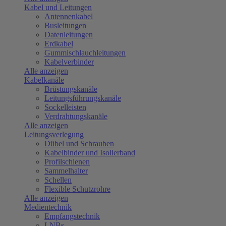
Kabel und Leitungen
Antennenkabel
Busleitungen
Datenleitungen
Erdkabel
Gummischlauchleitungen
Kabelverbinder
Alle anzeigen
Kabelkanäle
Brüstungskanäle
Leitungsführungskanäle
Sockelleisten
Verdrahtungskanäle
Alle anzeigen
Leitungsverlegung
Dübel und Schrauben
Kabelbinder und Isolierband
Profilschienen
Sammelhalter
Schellen
Flexible Schutzrohre
Alle anzeigen
Medientechnik
Empfangstechnik
LNBs