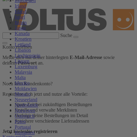
Indonesien
Irland
Island
Israel
Italien
Japan
Kanada
Suche
Kroatien
Lettland
Konto eröffnen
Libanon
Liechtenstein
Melde dich mit deiner hinterlegten
E-Mail-Adresse
sowie
Litauen
deinem
Passwort
an.
Luxemburg
Malaysia
Malta
Mexiko
Noch kein Kundenkonto?
Moldawien
Monaco
Registriere dich jetzt und nutze alle Vorteile:
Neuseeland
Spare Zeit bei zukünftigen Bestellungen
Niederlande
Erstelle und verwalte Merklisten
Norwegen
Verfolge deine Bestellungen im Detail
Österreich
Speichere verschiedene Lieferadressen
Polen
Portugal
Jetzt kostenlos registrieren
Rumänien
Konto eröffnen