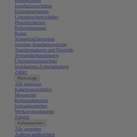
Hauptschalter
Installationsschütze
Kleinsteuerungen
Leitungsschutzschalter
Phasenschienen
Reihenklemmen
Relais
Schmelzsicherungen
Sonstige Installationsgeräte
Transformatoren und Netzteile
Treppenlichtautomaten
Überspannungsschutz
Installations-Zeitschaltuhren
Zähler
Werkzeuge
Alle anzeigen
Kabeleinzugshilfen
Messgeräte
Rohinstallationen
Schraubendreher
Werkzeugsortimente
Zangen
Außenleuchten
Alle anzeigen
Außenwandleuchten