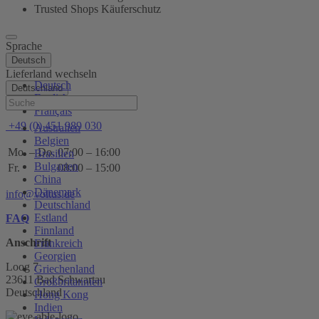
Trusted Shops Käuferschutz
Sprache
Deutsch
Lieferland wechseln
Deutsch
Deutschland
English
Hilfe
Français
+49 (0) 451 989 030
Australien
Belgien
Mo. – Do.
07:00 – 16:00
Brasilien
Bulgarien
Fr.
08:00 – 15:00
China
Dänemark
info@voltus.de
Deutschland
Estland
FAQ
Finnland
Anschrift
Frankreich
Georgien
Loog 7
Griechenland
23611 Bad Schwartau
Großbritannien
Deutschland
Hong Kong
Indien