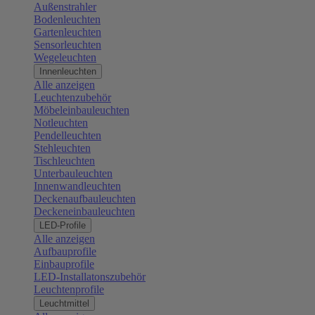
Außenstrahler
Bodenleuchten
Gartenleuchten
Sensorleuchten
Wegeleuchten
Innenleuchten
Alle anzeigen
Leuchtenzubehör
Möbeleinbauleuchten
Notleuchten
Pendelleuchten
Stehleuchten
Tischleuchten
Unterbauleuchten
Innenwandleuchten
Deckenaufbauleuchten
Deckeneinbauleuchten
LED-Profile
Alle anzeigen
Aufbauprofile
Einbauprofile
LED-Installatonszubehör
Leuchtenprofile
Leuchtmittel