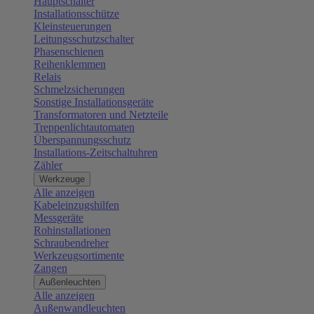
Hauptschalter
Installationsschütze
Kleinsteuerungen
Leitungsschutzschalter
Phasenschienen
Reihenklemmen
Relais
Schmelzsicherungen
Sonstige Installationsgeräte
Transformatoren und Netzteile
Treppenlichtautomaten
Überspannungsschutz
Installations-Zeitschaltuhren
Zähler
Werkzeuge
Alle anzeigen
Kabeleinzugshilfen
Messgeräte
Rohinstallationen
Schraubendreher
Werkzeugsortimente
Zangen
Außenleuchten
Alle anzeigen
Außenwandleuchten