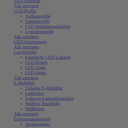
LED-Netzteile
Alle anzeigen
LED-Profile
Aufbauprofile
Einbauprofile
LED-Installatonszubehör
Leuchtenprofile
Alle anzeigen
LED-Steuerungen
Alle anzeigen
Leuchtmittel
Klassische LED-Lampen
LED-Panels
LED-Spots
LED-Strips
Alle anzeigen
E-Mobilität
Zubehör E-Mobilität
Ladekabel
Software Ladeinfrastruktur
Wallbox-Standfüße
Wallboxen
Alle anzeigen
Energiemanagement
Stromwandler