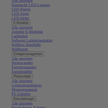
Alle anzeigen
Klassische LED-Lampen
LED-Panels
LED-Spots
LED-Strips
E-Mobilität
Alle anzeigen
Zubehör E-Mobilität
Ladekabel
Software Ladeinfrastruktur
Wallbox-Standfüße
Wallboxen
Energiemanagement
Alle anzeigen
Stromwandler
Energiemanager
Energiezähler
Photovoltaik
Alle anzeigen
Leistungsoptimierer
Montagematerial
PV-Zubehör
Beschattungen
Alle anzeigen
Beschattungs-Zubehör