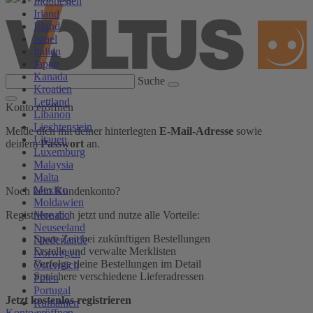
Indonesien
Irland
Island
Israel
Italien
Japan
Kanada
Suche
Kroatien
Lettland
Konto eröffnen
Libanon
Liechtenstein
Melde dich mit deiner hinterlegten
E-Mail-Adresse
sowie
Litauen
deinem
Passwort
an.
Luxemburg
Malaysia
Malta
Mexiko
Noch kein Kundenkonto?
Moldawien
Monaco
Registriere dich jetzt und nutze alle Vorteile:
Neuseeland
Spare Zeit bei zukünftigen Bestellungen
Niederlande
Erstelle und verwalte Merklisten
Norwegen
Verfolge deine Bestellungen im Detail
Österreich
Speichere verschiedene Lieferadressen
Polen
Portugal
Jetzt kostenlos registrieren
Rumänien
Konto eröffnen