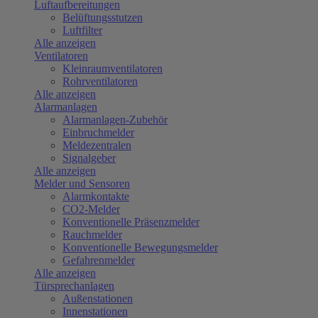
Luftaufbereitungen
Belüftungsstutzen
Luftfilter
Alle anzeigen
Ventilatoren
Kleinraumventilatoren
Rohrventilatoren
Alle anzeigen
Alarmanlagen
Alarmanlagen-Zubehör
Einbruchmelder
Meldezentralen
Signalgeber
Alle anzeigen
Melder und Sensoren
Alarmkontakte
CO2-Melder
Konventionelle Präsenzmelder
Rauchmelder
Konventionelle Bewegungsmelder
Gefahrenmelder
Alle anzeigen
Türsprechanlagen
Außenstationen
Innenstationen