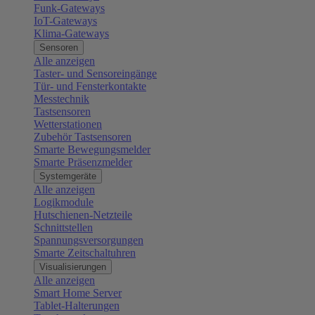
Funk-Gateways
IoT-Gateways
Klima-Gateways
Sensoren
Alle anzeigen
Taster- und Sensoreingänge
Tür- und Fensterkontakte
Messtechnik
Tastsensoren
Wetterstationen
Zubehör Tastsensoren
Smarte Bewegungsmelder
Smarte Präsenzmelder
Systemgeräte
Alle anzeigen
Logikmodule
Hutschienen-Netzteile
Schnittstellen
Spannungsversorgungen
Smarte Zeitschaltuhren
Visualisierungen
Alle anzeigen
Smart Home Server
Tablet-Halterungen