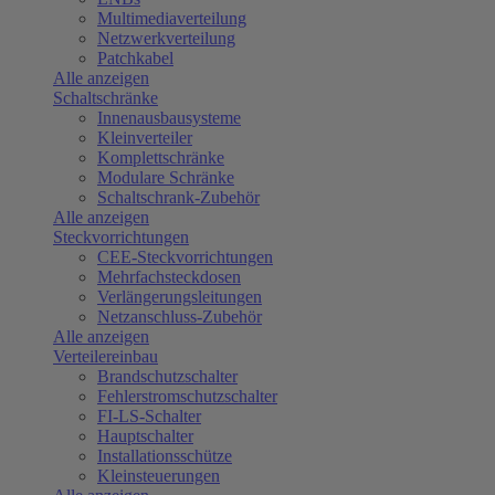
Multimediaverteilung
Netzwerkverteilung
Patchkabel
Alle anzeigen
Schaltschränke
Innenausbausysteme
Kleinverteiler
Komplettschränke
Modulare Schränke
Schaltschrank-Zubehör
Alle anzeigen
Steckvorrichtungen
CEE-Steckvorrichtungen
Mehrfachsteckdosen
Verlängerungsleitungen
Netzanschluss-Zubehör
Alle anzeigen
Verteilereinbau
Brandschutzschalter
Fehlerstromschutzschalter
FI-LS-Schalter
Hauptschalter
Installationsschütze
Kleinsteuerungen