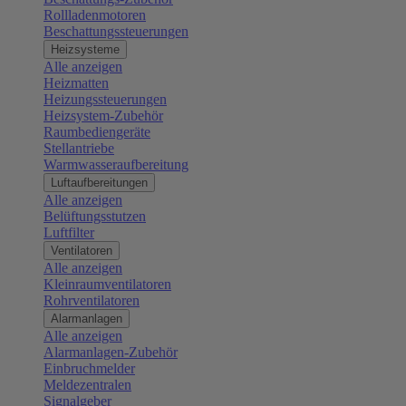
Rollladenmotoren
Beschattungssteuerungen
Heizsysteme
Alle anzeigen
Heizmatten
Heizungssteuerungen
Heizsystem-Zubehör
Raumbediengeräte
Stellantriebe
Warmwasseraufbereitung
Luftaufbereitungen
Alle anzeigen
Belüftungsstutzen
Luftfilter
Ventilatoren
Alle anzeigen
Kleinraumventilatoren
Rohrventilatoren
Alarmanlagen
Alle anzeigen
Alarmanlagen-Zubehör
Einbruchmelder
Meldezentralen
Signalgeber