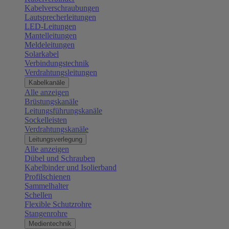
Kabelverschraubungen
Lautsprecherleitungen
LED-Leitungen
Mantelleitungen
Meldeleitungen
Solarkabel
Verbindungstechnik
Verdrahtungsleitungen
Kabelkanäle
Alle anzeigen
Brüstungskanäle
Leitungsführungskanäle
Sockelleisten
Verdrahtungskanäle
Leitungsverlegung
Alle anzeigen
Dübel und Schrauben
Kabelbinder und Isolierband
Profilschienen
Sammelhalter
Schellen
Flexible Schutzrohre
Stangenrohre
Medientechnik