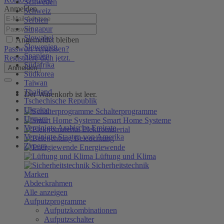
Schweden
Anmelden
Schweiz
Serbien
Singapur
Slowakei
Angemeldet bleiben
Slowenien
Passwort vergessen?
Spanien
Registriere dich jetzt.
Südafrika
Anmelden
Südkorea
Taiwan
Thailand
Der Warenkorb ist leer.
Tschechische Republik
Ukraine
Schalterprogramme
Ungarn
Smart Home Systeme
Vereinigte Arabische Emirate
Elektromaterial
Vereinigte Staaten von Amerika
Beleuchtung
Zypern
Energiewende
Lüftung und Klima
Sicherheitstechnik
Marken
Abdeckrahmen
Alle anzeigen
Aufputzprogramme
Aufputzkombinationen
Aufputzschalter