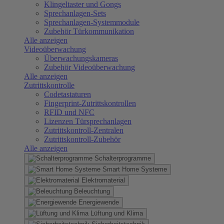
Klingeltaster und Gongs
Sprechanlagen-Sets
Sprechanlagen-Systemmodule
Zubehör Türkommunikation
Alle anzeigen
Videoüberwachung
Überwachungskameras
Zubehör Videoüberwachung
Alle anzeigen
Zutrittskontrolle
Codetastaturen
Fingerprint-Zutrittskontrollen
RFID und NFC
Lizenzen Türsprechanlagen
Zutrittskontroll-Zentralen
Zutrittskontroll-Zubehör
Alle anzeigen
Schalterprogramme
Smart Home Systeme
Elektromaterial
Beleuchtung
Energiewende
Lüftung und Klima