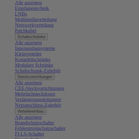
Alle anzeigen
Empfangstechnik
LNBs
Multimediaverteilung
Netzwerkverteilung
Patchkabel
Schaltschränke
Alle anzeigen
Innenausbausysteme
Kleinverteiler
Komplettschränke
Modulare Schränke
Schaltschrank-Zubehör
Steckvorrichtungen
Alle anzeigen
CEE-Steckvorrichtungen
Mehrfachsteckdosen
Verlängerungsleitungen
Netzanschluss-Zubehör
Verteilereinbau
Alle anzeigen
Brandschutzschalter
Fehlerstromschutzschalter
FI-LS-Schalter