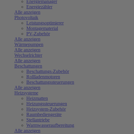
Energiemanager
Energiezähler
Alle anzeigen
Photovoltaik
Leistungsoptimierer
Montagematerial
PV-Zubehör
Alle anzeigen
Wärmepumpen
Alle anzeigen
Wechselrichter
Alle anzeigen
Beschattungen
Beschattungs-Zubehör
Rollladenmotoren
Beschattungssteuerungen
Alle anzeigen
Heizsysteme
Heizmatten
Heizungssteuerungen
Heizsystem-Zubehör
Raumbediengeräte
Stellantriebe
Warmwasseraufbereitung
Alle anzeigen