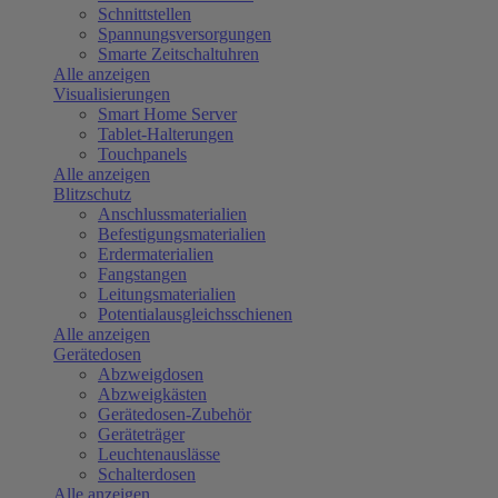
Schnittstellen
Spannungsversorgungen
Smarte Zeitschaltuhren
Alle anzeigen
Visualisierungen
Smart Home Server
Tablet-Halterungen
Touchpanels
Alle anzeigen
Blitzschutz
Anschlussmaterialien
Befestigungsmaterialien
Erdermaterialien
Fangstangen
Leitungsmaterialien
Potentialausgleichsschienen
Alle anzeigen
Gerätedosen
Abzweigdosen
Abzweigkästen
Gerätedosen-Zubehör
Geräteträger
Leuchtenauslässe
Schalterdosen
Alle anzeigen