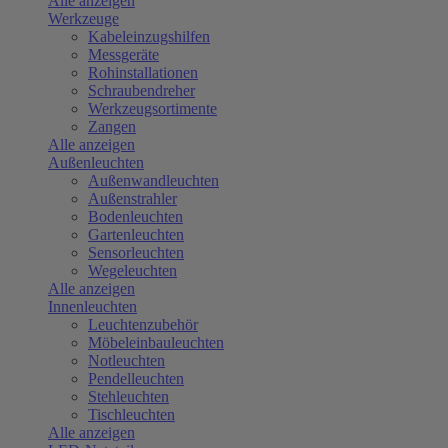
Alle anzeigen
Werkzeuge
Kabeleinzugshilfen
Messgeräte
Rohinstallationen
Schraubendreher
Werkzeugsortimente
Zangen
Alle anzeigen
Außenleuchten
Außenwandleuchten
Außenstrahler
Bodenleuchten
Gartenleuchten
Sensorleuchten
Wegeleuchten
Alle anzeigen
Innenleuchten
Leuchtenzubehör
Möbeleinbauleuchten
Notleuchten
Pendelleuchten
Stehleuchten
Tischleuchten
Alle anzeigen