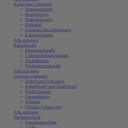
Kabel und Leitungen
Antennenkabel
Busleitungen
Datenleitungen
Erdkabel
Gummischlauchleitungen
Kabelverbinder
Alle anzeigen
Kabelkanäle
Brüstungskanäle
Leitungsführungskanäle
Sockelleisten
Verdrahtungskanäle
Alle anzeigen
Leitungsverlegung
Dübel und Schrauben
Kabelbinder und Isolierband
Profilschienen
Sammelhalter
Schellen
Flexible Schutzrohre
Alle anzeigen
Medientechnik
Empfangstechnik
LNBs