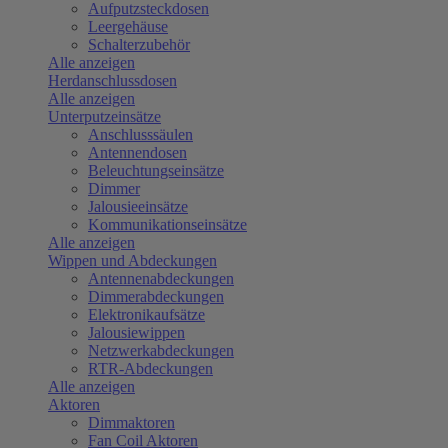
Aufputzsteckdosen
Leergehäuse
Schalterzubehör
Alle anzeigen
Herdanschlussdosen
Alle anzeigen
Unterputzeinsätze
Anschlusssäulen
Antennendosen
Beleuchtungseinsätze
Dimmer
Jalousieeinsätze
Kommunikationseinsätze
Alle anzeigen
Wippen und Abdeckungen
Antennenabdeckungen
Dimmerabdeckungen
Elektronikaufsätze
Jalousiewippen
Netzwerkabdeckungen
RTR-Abdeckungen
Alle anzeigen
Aktoren
Dimmaktoren
Fan Coil Aktoren