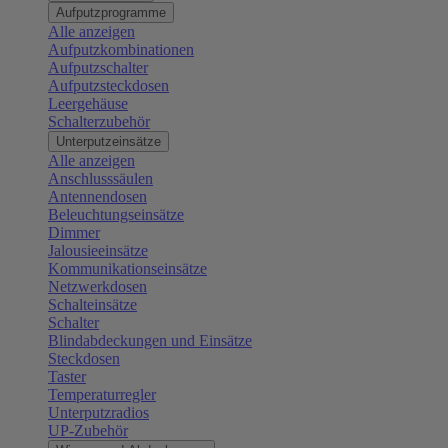
Aufputzprogramme
Alle anzeigen
Aufputzkombinationen
Aufputzschalter
Aufputzsteckdosen
Leergehäuse
Schalterzubehör
Unterputzeinsätze
Alle anzeigen
Anschlusssäulen
Antennendosen
Beleuchtungseinsätze
Dimmer
Jalousieeinsätze
Kommunikationseinsätze
Netzwerkdosen
Schalteinsätze
Schalter
Blindabdeckungen und Einsätze
Steckdosen
Taster
Temperaturregler
Unterputzradios
UP-Zubehör