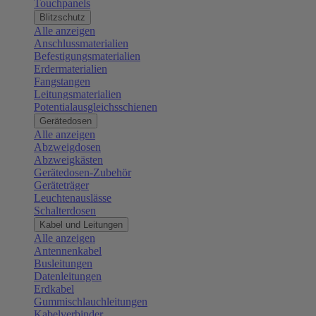
Touchpanels
Blitzschutz
Alle anzeigen
Anschlussmaterialien
Befestigungsmaterialien
Erdermaterialien
Fangstangen
Leitungsmaterialien
Potentialausgleichsschienen
Gerätedosen
Alle anzeigen
Abzweigdosen
Abzweigkästen
Gerätedosen-Zubehör
Geräteträger
Leuchtenauslässe
Schalterdosen
Kabel und Leitungen
Alle anzeigen
Antennenkabel
Busleitungen
Datenleitungen
Erdkabel
Gummischlauchleitungen
Kabelverbinder