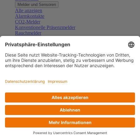
Melder und Sensoren
Alle anzeigen
Alarmkontakte
CO2-Melder
Konventionelle Präsenzmelder
Rauchmelder
Konventionelle Bewegungsmelder
Gefahrenmelder
Zubehör Melder und Sensoren
Türsprechanlagen
Alle anzeigen
Außenstationen
Innenstationen
Klingeltaster und Gongs
Sprechanlagen-Sets
Sprechanlagen-Systemmodule
Zubehör Türkommunikation
Videoüberwachung
Alle anzeigen
Überwachungskameras
Zubehör Videoüberwachung
Zutrittskontrolle
Alle anzeigen
Codetastaturen