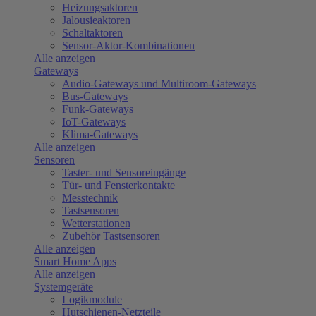
Heizungsaktoren
Jalousieaktoren
Schaltaktoren
Sensor-Aktor-Kombinationen
Alle anzeigen
Gateways
Audio-Gateways und Multiroom-Gateways
Bus-Gateways
Funk-Gateways
IoT-Gateways
Klima-Gateways
Alle anzeigen
Sensoren
Taster- und Sensoreingänge
Tür- und Fensterkontakte
Messtechnik
Tastsensoren
Wetterstationen
Zubehör Tastsensoren
Alle anzeigen
Smart Home Apps
Alle anzeigen
Systemgeräte
Logikmodule
Hutschienen-Netzteile