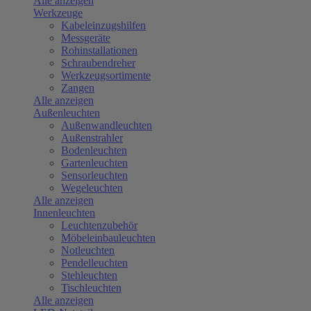
Alle anzeigen
Werkzeuge
Kabeleinzugshilfen
Messgeräte
Rohinstallationen
Schraubendreher
Werkzeugsortimente
Zangen
Alle anzeigen
Außenleuchten
Außenwandleuchten
Außenstrahler
Bodenleuchten
Gartenleuchten
Sensorleuchten
Wegeleuchten
Alle anzeigen
Innenleuchten
Leuchtenzubehör
Möbeleinbauleuchten
Notleuchten
Pendelleuchten
Stehleuchten
Tischleuchten
Alle anzeigen