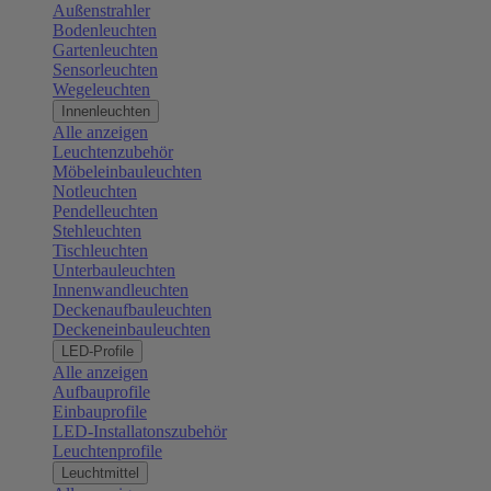
Außenstrahler
Bodenleuchten
Gartenleuchten
Sensorleuchten
Wegeleuchten
Innenleuchten
Alle anzeigen
Leuchtenzubehör
Möbeleinbauleuchten
Notleuchten
Pendelleuchten
Stehleuchten
Tischleuchten
Unterbauleuchten
Innenwandleuchten
Deckenaufbauleuchten
Deckeneinbauleuchten
LED-Profile
Alle anzeigen
Aufbauprofile
Einbauprofile
LED-Installatonszubehör
Leuchtenprofile
Leuchtmittel