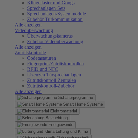
Klingeltaster und Gongs
Sprechanlagen-Sets
Sprechanlagen-Systemmodule
Zubehör Türkommunikation
Alle anzeigen
Videoüberwachung
Überwachungskameras
Zubehör Videoüberwachung
Alle anzeigen
Zutrittskontrolle
Codetastaturen
Fingerprint-Zutrittskontrollen
RFID und NFC
Lizenzen Türsprechanlagen
Zutrittskontroll-Zentralen
Zutrittskontroll-Zubehör
Alle anzeigen
Schalterprogramme
Smart Home Systeme
Elektromaterial
Beleuchtung
Energiewende
Lüftung und Klima