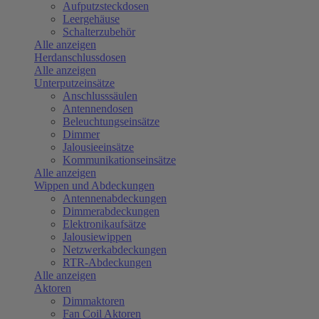
Aufputzsteckdosen
Leergehäuse
Schalterzubehör
Alle anzeigen
Herdanschlussdosen
Alle anzeigen
Unterputzeinsätze
Anschlusssäulen
Antennendosen
Beleuchtungseinsätze
Dimmer
Jalousieeinsätze
Kommunikationseinsätze
Alle anzeigen
Wippen und Abdeckungen
Antennenabdeckungen
Dimmerabdeckungen
Elektronikaufsätze
Jalousiewippen
Netzwerkabdeckungen
RTR-Abdeckungen
Alle anzeigen
Aktoren
Dimmaktoren
Fan Coil Aktoren