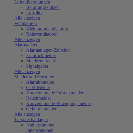
Luftaufbereitungen
Belüftungsstutzen
Luftfilter
Alle anzeigen
Ventilatoren
Kleinraumventilatoren
Rohrventilatoren
Alle anzeigen
Alarmanlagen
Alarmanlagen-Zubehör
Einbruchmelder
Meldezentralen
Signalgeber
Alle anzeigen
Melder und Sensoren
Alarmkontakte
CO2-Melder
Konventionelle Präsenzmelder
Rauchmelder
Konventionelle Bewegungsmelder
Gefahrenmelder
Alle anzeigen
Türsprechanlagen
Außenstationen
Innenstationen