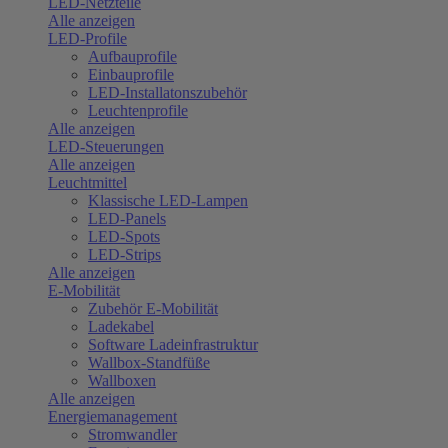
LED-Netzteile
Alle anzeigen
LED-Profile
Aufbauprofile
Einbauprofile
LED-Installatonszubehör
Leuchtenprofile
Alle anzeigen
LED-Steuerungen
Alle anzeigen
Leuchtmittel
Klassische LED-Lampen
LED-Panels
LED-Spots
LED-Strips
Alle anzeigen
E-Mobilität
Zubehör E-Mobilität
Ladekabel
Software Ladeinfrastruktur
Wallbox-Standfüße
Wallboxen
Alle anzeigen
Energiemanagement
Stromwandler