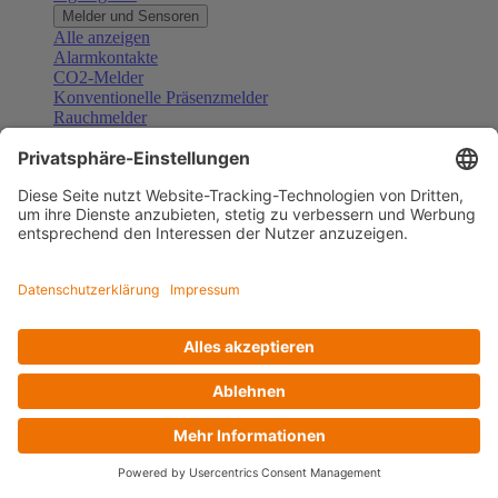
Melder und Sensoren
Alle anzeigen
Alarmkontakte
CO2-Melder
Konventionelle Präsenzmelder
Rauchmelder
Konventionelle Bewegungsmelder
Gefahrenmelder
Zubehör Melder und Sensoren
Türsprechanlagen
Alle anzeigen
Außenstationen
Innenstationen
Klingeltaster und Gongs
Sprechanlagen-Sets
Sprechanlagen-Systemmodule
Zubehör Türkommunikation
Videoüberwachung
Alle anzeigen
Überwachungskameras
Zubehör Videoüberwachung
Zutrittskontrolle
Alle anzeigen
Codetastaturen