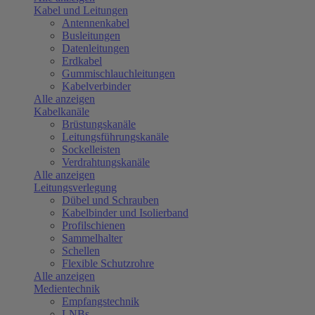
Kabel und Leitungen
Antennenkabel
Busleitungen
Datenleitungen
Erdkabel
Gummischlauchleitungen
Kabelverbinder
Alle anzeigen
Kabelkanäle
Brüstungskanäle
Leitungsführungskanäle
Sockelleisten
Verdrahtungskanäle
Alle anzeigen
Leitungsverlegung
Dübel und Schrauben
Kabelbinder und Isolierband
Profilschienen
Sammelhalter
Schellen
Flexible Schutzrohre
Alle anzeigen
Medientechnik
Empfangstechnik
LNBs