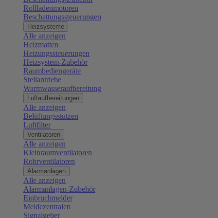
Rollladenmotoren
Beschattungssteuerungen
Heizsysteme
Alle anzeigen
Heizmatten
Heizungssteuerungen
Heizsystem-Zubehör
Raumbediengeräte
Stellantriebe
Warmwasseraufbereitung
Luftaufbereitungen
Alle anzeigen
Belüftungsstutzen
Luftfilter
Ventilatoren
Alle anzeigen
Kleinraumventilatoren
Rohrventilatoren
Alarmanlagen
Alle anzeigen
Alarmanlagen-Zubehör
Einbruchmelder
Meldezentralen
Signalgeber