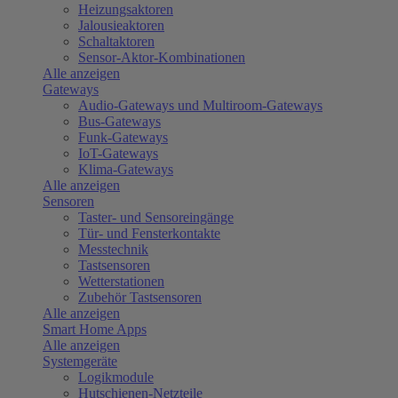
Heizungsaktoren
Jalousieaktoren
Schaltaktoren
Sensor-Aktor-Kombinationen
Alle anzeigen
Gateways
Audio-Gateways und Multiroom-Gateways
Bus-Gateways
Funk-Gateways
IoT-Gateways
Klima-Gateways
Alle anzeigen
Sensoren
Taster- und Sensoreingänge
Tür- und Fensterkontakte
Messtechnik
Tastsensoren
Wetterstationen
Zubehör Tastsensoren
Alle anzeigen
Smart Home Apps
Alle anzeigen
Systemgeräte
Logikmodule
Hutschienen-Netzteile