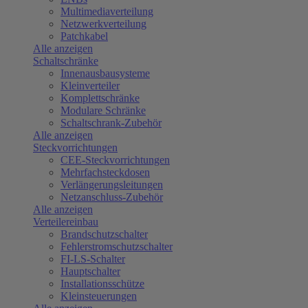
Multimediaverteilung
Netzwerkverteilung
Patchkabel
Alle anzeigen
Schaltschränke
Innenausbausysteme
Kleinverteiler
Komplettschränke
Modulare Schränke
Schaltschrank-Zubehör
Alle anzeigen
Steckvorrichtungen
CEE-Steckvorrichtungen
Mehrfachsteckdosen
Verlängerungsleitungen
Netzanschluss-Zubehör
Alle anzeigen
Verteilereinbau
Brandschutzschalter
Fehlerstromschutzschalter
FI-LS-Schalter
Hauptschalter
Installationsschütze
Kleinsteuerungen