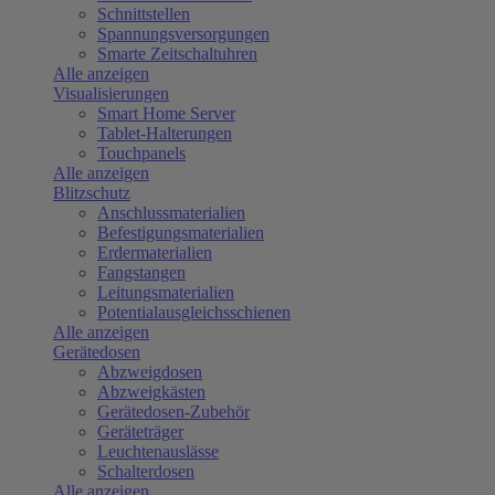
Schnittstellen
Spannungsversorgungen
Smarte Zeitschaltuhren
Alle anzeigen
Visualisierungen
Smart Home Server
Tablet-Halterungen
Touchpanels
Alle anzeigen
Blitzschutz
Anschlussmaterialien
Befestigungsmaterialien
Erdermaterialien
Fangstangen
Leitungsmaterialien
Potentialausgleichsschienen
Alle anzeigen
Gerätedosen
Abzweigdosen
Abzweigkästen
Gerätedosen-Zubehör
Geräteträger
Leuchtenauslässe
Schalterdosen
Alle anzeigen