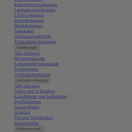
Kabelverschraubungen
Lautsprecherleitungen
LED-Leitungen
Mantelleitungen
Meldeleitungen
Solarkabel
Verbindungstechnik
Verdrahtungsleitungen
Kabelkanäle
Alle anzeigen
Brüstungskanäle
Leitungsführungskanäle
Sockelleisten
Verdrahtungskanäle
Leitungsverlegung
Alle anzeigen
Dübel und Schrauben
Kabelbinder und Isolierband
Profilschienen
Sammelhalter
Schellen
Flexible Schutzrohre
Stangenrohre
Medientechnik