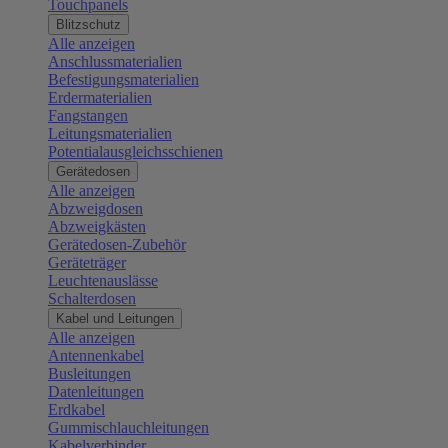
Touchpanels
Blitzschutz
Alle anzeigen
Anschlussmaterialien
Befestigungsmaterialien
Erdermaterialien
Fangstangen
Leitungsmaterialien
Potentialausgleichsschienen
Gerätedosen
Alle anzeigen
Abzweigdosen
Abzweigkästen
Gerätedosen-Zubehör
Geräteträger
Leuchtenauslässe
Schalterdosen
Kabel und Leitungen
Alle anzeigen
Antennenkabel
Busleitungen
Datenleitungen
Erdkabel
Gummischlauchleitungen
Kabelverbinder