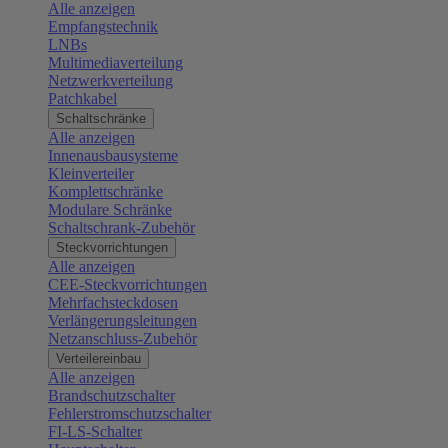
Alle anzeigen
Empfangstechnik
LNBs
Multimediaverteilung
Netzwerkverteilung
Patchkabel
Schaltschränke
Alle anzeigen
Innenausbausysteme
Kleinverteiler
Komplettschränke
Modulare Schränke
Schaltschrank-Zubehör
Steckvorrichtungen
Alle anzeigen
CEE-Steckvorrichtungen
Mehrfachsteckdosen
Verlängerungsleitungen
Netzanschluss-Zubehör
Verteilereinbau
Alle anzeigen
Brandschutzschalter
Fehlerstromschutzschalter
FI-LS-Schalter