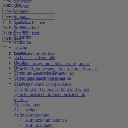
Schweden
Anmelden
Schweiz
Serbien
Singapur
Slowakei
Angemeldet bleiben
Slowenien
Passwort vergessen?
Spanien
Registriere dich jetzt.
Südafrika
Anmelden
Südkorea
Taiwan
Thailand
Der Warenkorb ist leer.
Tschechische Republik
Ukraine
Schalterprogramme
Ungarn
Smart Home Systeme
Vereinigte Arabische Emirate
Elektromaterial
Vereinigte Staaten von Amerika
Beleuchtung
Zypern
Energiewende
Lüftung und Klima
Sicherheitstechnik
Marken
Abdeckrahmen
Alle anzeigen
Aufputzprogramme
Aufputzkombinationen
Aufputzschalter