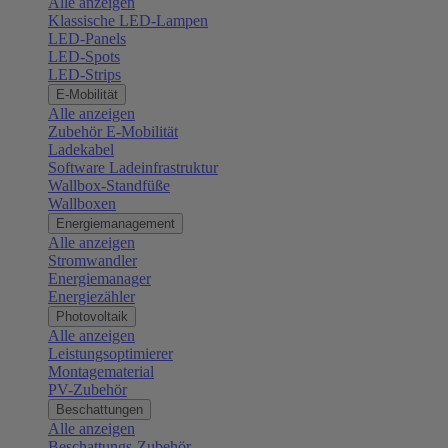
Alle anzeigen
Klassische LED-Lampen
LED-Panels
LED-Spots
LED-Strips
E-Mobilität
Alle anzeigen
Zubehör E-Mobilität
Ladekabel
Software Ladeinfrastruktur
Wallbox-Standfüße
Wallboxen
Energiemanagement
Alle anzeigen
Stromwandler
Energiemanager
Energiezähler
Photovoltaik
Alle anzeigen
Leistungsoptimierer
Montagematerial
PV-Zubehör
Beschattungen
Alle anzeigen
Beschattungs-Zubehör