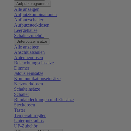
Aufputzprogramme
Alle anzeigen
Aufputzkombinationen
Aufputzschalter
Aufputzsteckdosen
Leergehäuse
Schalterzubehör
Unterputzeinsätze
Alle anzeigen
Anschlusssäulen
Antennendosen
Beleuchtungseinsätze
Dimmer
Jalousieeinsätze
Kommunikationseinsätze
Netzwerkdosen
Schalteinsätze
Schalter
Blindabdeckungen und Einsätze
Steckdosen
Taster
Temperaturregler
Unterputzradios
UP-Zubehör