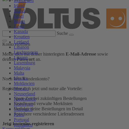
Indonesien
Irland
Island
Israel
Italien
Japan
Kanada
Suche
Kroatien
Lettland
Konto eröffnen
Libanon
Liechtenstein
Melde dich mit deiner hinterlegten
E-Mail-Adresse
sowie
Litauen
deinem
Passwort
an.
Luxemburg
Malaysia
Malta
Mexiko
Noch kein Kundenkonto?
Moldawien
Monaco
Registriere dich jetzt und nutze alle Vorteile:
Neuseeland
Spare Zeit bei zukünftigen Bestellungen
Niederlande
Erstelle und verwalte Merklisten
Norwegen
Verfolge deine Bestellungen im Detail
Österreich
Speichere verschiedene Lieferadressen
Polen
Portugal
Jetzt kostenlos registrieren
Rumänien
Konto eröffnen