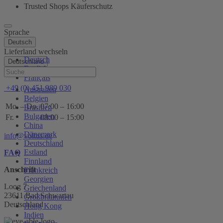
Trusted Shops Käuferschutz
Sprache
Deutsch
Lieferland wechseln
Deutsch
Deutschland
English
Hilfe
Français
+49 (0) 451 989 030
Australien
Belgien
Mo. – Do.
07:00 – 16:00
Brasilien
Bulgarien
Fr.
08:00 – 15:00
China
Dänemark
info@voltus.de
Deutschland
Estland
FAQ
Finnland
Anschrift
Frankreich
Georgien
Loog 7
Griechenland
23611 Bad Schwartau
Großbritannien
Deutschland
Hong Kong
Indien