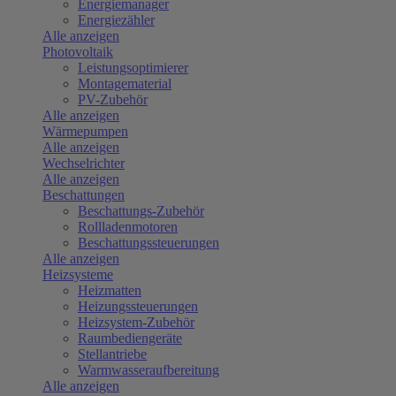
Energiemanager
Energiezähler
Alle anzeigen
Photovoltaik
Leistungsoptimierer
Montagematerial
PV-Zubehör
Alle anzeigen
Wärmepumpen
Alle anzeigen
Wechselrichter
Alle anzeigen
Beschattungen
Beschattungs-Zubehör
Rollladenmotoren
Beschattungssteuerungen
Alle anzeigen
Heizsysteme
Heizmatten
Heizungssteuerungen
Heizsystem-Zubehör
Raumbediengeräte
Stellantriebe
Warmwasseraufbereitung
Alle anzeigen