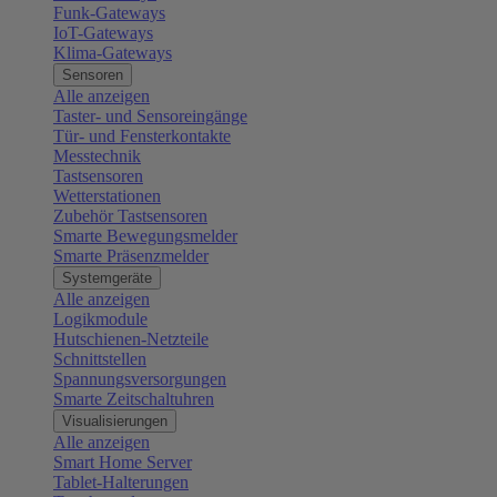
Funk-Gateways
IoT-Gateways
Klima-Gateways
Sensoren
Alle anzeigen
Taster- und Sensoreingänge
Tür- und Fensterkontakte
Messtechnik
Tastsensoren
Wetterstationen
Zubehör Tastsensoren
Smarte Bewegungsmelder
Smarte Präsenzmelder
Systemgeräte
Alle anzeigen
Logikmodule
Hutschienen-Netzteile
Schnittstellen
Spannungsversorgungen
Smarte Zeitschaltuhren
Visualisierungen
Alle anzeigen
Smart Home Server
Tablet-Halterungen