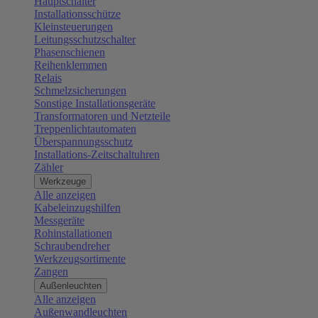
Hauptschalter
Installationsschütze
Kleinsteuerungen
Leitungsschutzschalter
Phasenschienen
Reihenklemmen
Relais
Schmelzsicherungen
Sonstige Installationsgeräte
Transformatoren und Netzteile
Treppenlichtautomaten
Überspannungsschutz
Installations-Zeitschaltuhren
Zähler
Werkzeuge
Alle anzeigen
Kabeleinzugshilfen
Messgeräte
Rohinstallationen
Schraubendreher
Werkzeugsortimente
Zangen
Außenleuchten
Alle anzeigen
Außenwandleuchten