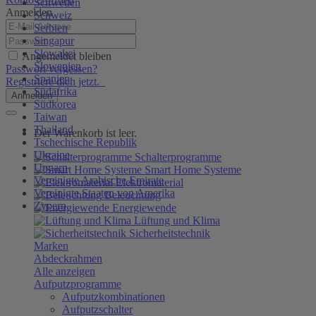
Schweden
Anmelden
Schweiz
Serbien
Singapur
Slowakei
Angemeldet bleiben
Slowenien
Passwort vergessen?
Spanien
Registriere dich jetzt.
Südafrika
Anmelden
Südkorea
Taiwan
Thailand
Der Warenkorb ist leer.
Tschechische Republik
Ukraine
Schalterprogramme
Ungarn
Smart Home Systeme
Vereinigte Arabische Emirate
Elektromaterial
Vereinigte Staaten von Amerika
Beleuchtung
Zypern
Energiewende
Lüftung und Klima
Sicherheitstechnik
Marken
Abdeckrahmen
Alle anzeigen
Aufputzprogramme
Aufputzkombinationen
Aufputzschalter