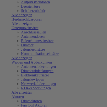
Aufputzsteckdosen
Leergehäuse
Schalterzubehör
Alle anzeigen
Herdanschlussdosen
Alle anzeigen
Unterputzeinsätze
Anschlusssäulen
Antennendosen
Beleuchtungseinsätze
Dimmer
Jalousieeinsätze
Kommunikationseinsätze
Alle anzeigen
Wippen und Abdeckungen
Antennenabdeckungen
Dimmerabdeckungen
Elektronikaufsätze
Jalousiewippen
Netzwerkabdeckungen
RTR-Abdeckungen
Alle anzeigen
Aktoren
Dimmaktoren
Fan Coil Aktoren