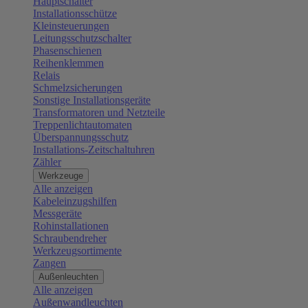
Hauptschalter
Installationsschütze
Kleinsteuerungen
Leitungsschutzschalter
Phasenschienen
Reihenklemmen
Relais
Schmelzsicherungen
Sonstige Installationsgeräte
Transformatoren und Netzteile
Treppenlichtautomaten
Überspannungsschutz
Installations-Zeitschaltuhren
Zähler
Werkzeuge
Alle anzeigen
Kabeleinzugshilfen
Messgeräte
Rohinstallationen
Schraubendreher
Werkzeugsortimente
Zangen
Außenleuchten
Alle anzeigen
Außenwandleuchten