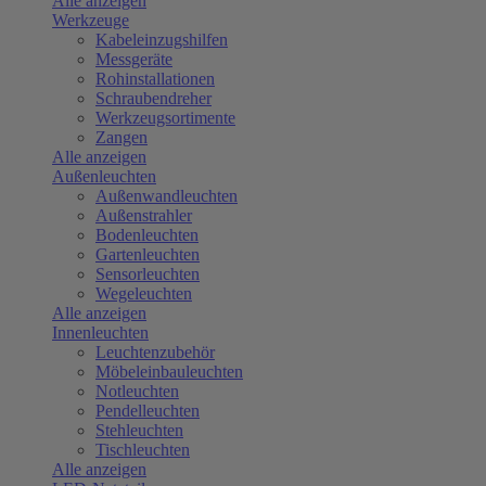
Alle anzeigen
Werkzeuge
Kabeleinzugshilfen
Messgeräte
Rohinstallationen
Schraubendreher
Werkzeugsortimente
Zangen
Alle anzeigen
Außenleuchten
Außenwandleuchten
Außenstrahler
Bodenleuchten
Gartenleuchten
Sensorleuchten
Wegeleuchten
Alle anzeigen
Innenleuchten
Leuchtenzubehör
Möbeleinbauleuchten
Notleuchten
Pendelleuchten
Stehleuchten
Tischleuchten
Alle anzeigen