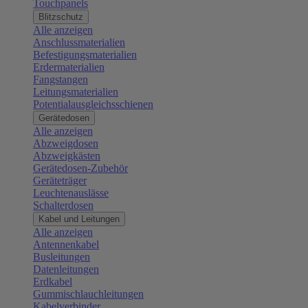
Touchpanels
Blitzschutz
Alle anzeigen
Anschlussmaterialien
Befestigungsmaterialien
Erdermaterialien
Fangstangen
Leitungsmaterialien
Potentialausgleichsschienen
Gerätedosen
Alle anzeigen
Abzweigdosen
Abzweigkästen
Gerätedosen-Zubehör
Geräteträger
Leuchtenauslässe
Schalterdosen
Kabel und Leitungen
Alle anzeigen
Antennenkabel
Busleitungen
Datenleitungen
Erdkabel
Gummischlauchleitungen
Kabelverbinder