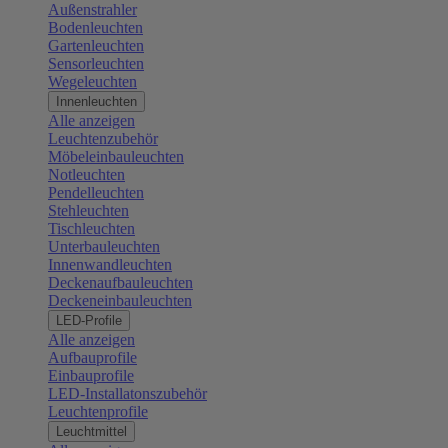
Außenstrahler
Bodenleuchten
Gartenleuchten
Sensorleuchten
Wegeleuchten
Innenleuchten
Alle anzeigen
Leuchtenzubehör
Möbeleinbauleuchten
Notleuchten
Pendelleuchten
Stehleuchten
Tischleuchten
Unterbauleuchten
Innenwandleuchten
Deckenaufbauleuchten
Deckeneinbauleuchten
LED-Profile
Alle anzeigen
Aufbauprofile
Einbauprofile
LED-Installatonszubehör
Leuchtenprofile
Leuchtmittel