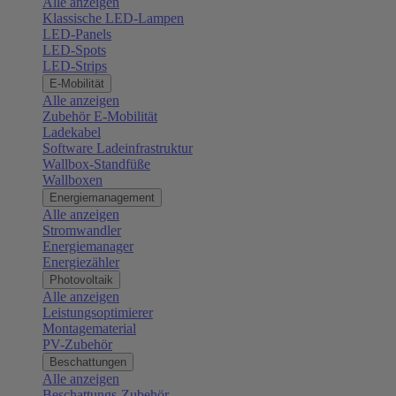
Alle anzeigen
Klassische LED-Lampen
LED-Panels
LED-Spots
LED-Strips
E-Mobilität
Alle anzeigen
Zubehör E-Mobilität
Ladekabel
Software Ladeinfrastruktur
Wallbox-Standfüße
Wallboxen
Energiemanagement
Alle anzeigen
Stromwandler
Energiemanager
Energiezähler
Photovoltaik
Alle anzeigen
Leistungsoptimierer
Montagematerial
PV-Zubehör
Beschattungen
Alle anzeigen
Beschattungs-Zubehör