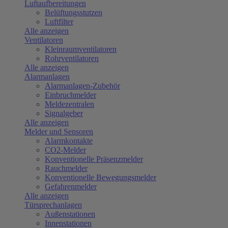
Luftaufbereitungen
Belüftungsstutzen
Luftfilter
Alle anzeigen
Ventilatoren
Kleinraumventilatoren
Rohrventilatoren
Alle anzeigen
Alarmanlagen
Alarmanlagen-Zubehör
Einbruchmelder
Meldezentralen
Signalgeber
Alle anzeigen
Melder und Sensoren
Alarmkontakte
CO2-Melder
Konventionelle Präsenzmelder
Rauchmelder
Konventionelle Bewegungsmelder
Gefahrenmelder
Alle anzeigen
Türsprechanlagen
Außenstationen
Innenstationen