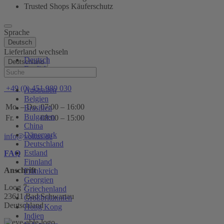
Trusted Shops Käuferschutz
Sprache
Deutsch
Lieferland wechseln
Deutsch
Deutschland
English
Hilfe
+49 (0) 451 989 030
Australien
Belgien
Mo. – Do.
07:00 – 16:00
Brasilien
Bulgarien
Fr.
08:00 – 15:00
China
Dänemark
info@voltus.de
Deutschland
Estland
FAQ
Finnland
Anschrift
Frankreich
Georgien
Loog 7
Griechenland
23611 Bad Schwartau
Großbritannien
Deutschland
Hong Kong
Indien