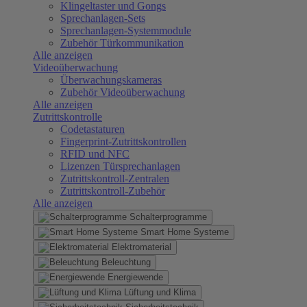
Klingeltaster und Gongs
Sprechanlagen-Sets
Sprechanlagen-Systemmodule
Zubehör Türkommunikation
Alle anzeigen
Videoüberwachung
Überwachungskameras
Zubehör Videoüberwachung
Alle anzeigen
Zutrittskontrolle
Codetastaturen
Fingerprint-Zutrittskontrollen
RFID und NFC
Lizenzen Türsprechanlagen
Zutrittskontroll-Zentralen
Zutrittskontroll-Zubehör
Alle anzeigen
Schalterprogramme
Smart Home Systeme
Elektromaterial
Beleuchtung
Energiewende
Lüftung und Klima