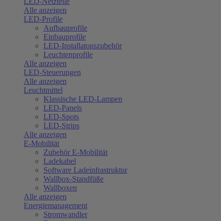
LED-Netzteile
Alle anzeigen
LED-Profile
Aufbauprofile
Einbauprofile
LED-Installatonszubehör
Leuchtenprofile
Alle anzeigen
LED-Steuerungen
Alle anzeigen
Leuchtmittel
Klassische LED-Lampen
LED-Panels
LED-Spots
LED-Strips
Alle anzeigen
E-Mobilität
Zubehör E-Mobilität
Ladekabel
Software Ladeinfrastruktur
Wallbox-Standfüße
Wallboxen
Alle anzeigen
Energiemanagement
Stromwandler