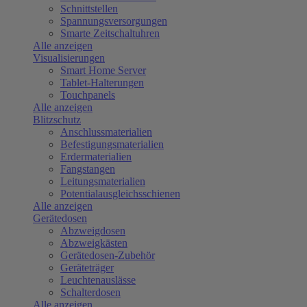
Schnittstellen
Spannungsversorgungen
Smarte Zeitschaltuhren
Alle anzeigen
Visualisierungen
Smart Home Server
Tablet-Halterungen
Touchpanels
Alle anzeigen
Blitzschutz
Anschlussmaterialien
Befestigungsmaterialien
Erdermaterialien
Fangstangen
Leitungsmaterialien
Potentialausgleichsschienen
Alle anzeigen
Gerätedosen
Abzweigdosen
Abzweigkästen
Gerätedosen-Zubehör
Geräteträger
Leuchtenauslässe
Schalterdosen
Alle anzeigen