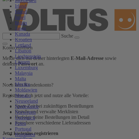
Indonesien
Irland
Island
Israel
Italien
Japan
Kanada
Suche
Kroatien
Lettland
Konto eröffnen
Libanon
Liechtenstein
Melde dich mit deiner hinterlegten
E-Mail-Adresse
sowie
Litauen
deinem
Passwort
an.
Luxemburg
Malaysia
Malta
Mexiko
Noch kein Kundenkonto?
Moldawien
Monaco
Registriere dich jetzt und nutze alle Vorteile:
Neuseeland
Spare Zeit bei zukünftigen Bestellungen
Niederlande
Erstelle und verwalte Merklisten
Norwegen
Verfolge deine Bestellungen im Detail
Österreich
Speichere verschiedene Lieferadressen
Polen
Portugal
Jetzt kostenlos registrieren
Rumänien
Konto eröffnen