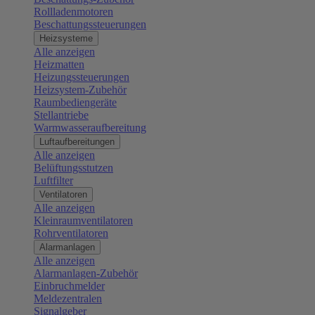
Rollladenmotoren
Beschattungssteuerungen
Heizsysteme
Alle anzeigen
Heizmatten
Heizungssteuerungen
Heizsystem-Zubehör
Raumbediengeräte
Stellantriebe
Warmwasseraufbereitung
Luftaufbereitungen
Alle anzeigen
Belüftungsstutzen
Luftfilter
Ventilatoren
Alle anzeigen
Kleinraumventilatoren
Rohrventilatoren
Alarmanlagen
Alle anzeigen
Alarmanlagen-Zubehör
Einbruchmelder
Meldezentralen
Signalgeber