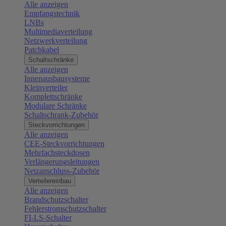
Alle anzeigen
Empfangstechnik
LNBs
Multimediaverteilung
Netzwerkverteilung
Patchkabel
Schaltschränke
Alle anzeigen
Innenausbausysteme
Kleinverteiler
Komplettschränke
Modulare Schränke
Schaltschrank-Zubehör
Steckvorrichtungen
Alle anzeigen
CEE-Steckvorrichtungen
Mehrfachsteckdosen
Verlängerungsleitungen
Netzanschluss-Zubehör
Verteilereinbau
Alle anzeigen
Brandschutzschalter
Fehlerstromschutzschalter
FI-LS-Schalter