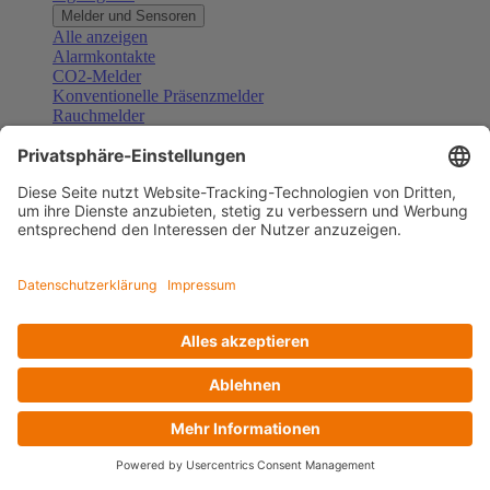
Melder und Sensoren
Alle anzeigen
Alarmkontakte
CO2-Melder
Konventionelle Präsenzmelder
Rauchmelder
Konventionelle Bewegungsmelder
Gefahrenmelder
Zubehör Melder und Sensoren
Türsprechanlagen
Alle anzeigen
Außenstationen
Innenstationen
Klingeltaster und Gongs
Sprechanlagen-Sets
Sprechanlagen-Systemmodule
Zubehör Türkommunikation
Videoüberwachung
Alle anzeigen
Überwachungskameras
Zubehör Videoüberwachung
Zutrittskontrolle
Alle anzeigen
Codetastaturen