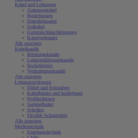
Kabel und Leitungen
Antennenkabel
Busleitungen
Datenleitungen
Erdkabel
Gummischlauchleitungen
Kabelverbinder
Alle anzeigen
Kabelkanäle
Brüstungskanäle
Leitungsführungskanäle
Sockelleisten
Verdrahtungskanäle
Alle anzeigen
Leitungsverlegung
Dübel und Schrauben
Kabelbinder und Isolierband
Profilschienen
Sammelhalter
Schellen
Flexible Schutzrohre
Alle anzeigen
Medientechnik
Empfangstechnik
LNBs