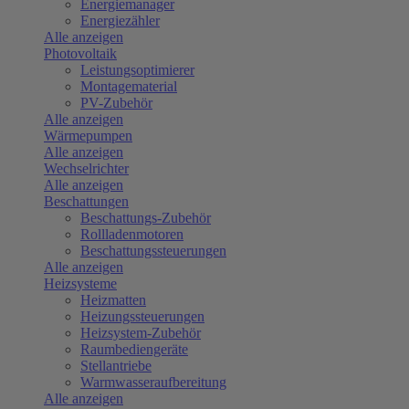
Energiemanager
Energiezähler
Alle anzeigen
Photovoltaik
Leistungsoptimierer
Montagematerial
PV-Zubehör
Alle anzeigen
Wärmepumpen
Alle anzeigen
Wechselrichter
Alle anzeigen
Beschattungen
Beschattungs-Zubehör
Rollladenmotoren
Beschattungssteuerungen
Alle anzeigen
Heizsysteme
Heizmatten
Heizungssteuerungen
Heizsystem-Zubehör
Raumbediengeräte
Stellantriebe
Warmwasseraufbereitung
Alle anzeigen