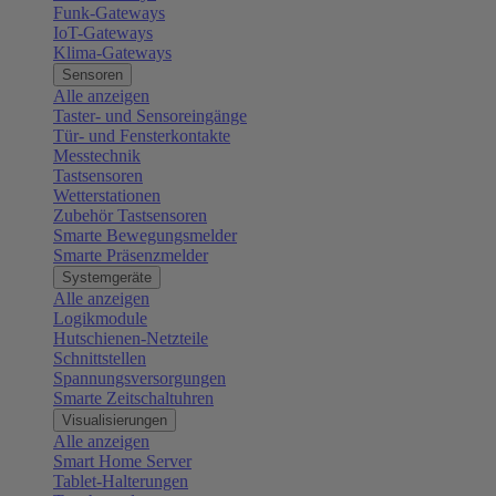
Funk-Gateways
IoT-Gateways
Klima-Gateways
Sensoren
Alle anzeigen
Taster- und Sensoreingänge
Tür- und Fensterkontakte
Messtechnik
Tastsensoren
Wetterstationen
Zubehör Tastsensoren
Smarte Bewegungsmelder
Smarte Präsenzmelder
Systemgeräte
Alle anzeigen
Logikmodule
Hutschienen-Netzteile
Schnittstellen
Spannungsversorgungen
Smarte Zeitschaltuhren
Visualisierungen
Alle anzeigen
Smart Home Server
Tablet-Halterungen