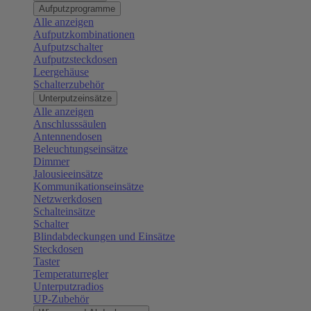
Aufputzprogramme
Alle anzeigen
Aufputzkombinationen
Aufputzschalter
Aufputzsteckdosen
Leergehäuse
Schalterzubehör
Unterputzeinsätze
Alle anzeigen
Anschlusssäulen
Antennendosen
Beleuchtungseinsätze
Dimmer
Jalousieeinsätze
Kommunikationseinsätze
Netzwerkdosen
Schalteinsätze
Schalter
Blindabdeckungen und Einsätze
Steckdosen
Taster
Temperaturregler
Unterputzradios
UP-Zubehör