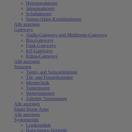
Heizungsaktoren
Jalousieaktoren
Schaltaktoren
Sensor-Aktor-Kombinationen
Alle anzeigen
Gateways
Audio-Gateways und Multiroom-Gateways
Bus-Gateways
Funk-Gateways
IoT-Gateways
Klima-Gateways
Alle anzeigen
Sensoren
Taster- und Sensoreingänge
Tür- und Fensterkontakte
Messtechnik
Tastsensoren
Wetterstationen
Zubehör Tastsensoren
Alle anzeigen
Smart Home Apps
Alle anzeigen
Systemgeräte
Logikmodule
Hutschienen-Netzteile