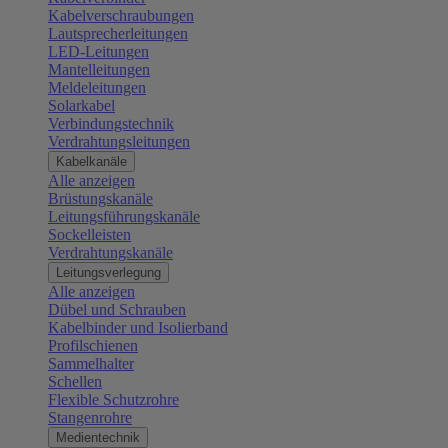
Kabelverschraubungen
Lautsprecherleitungen
LED-Leitungen
Mantelleitungen
Meldeleitungen
Solarkabel
Verbindungstechnik
Verdrahtungsleitungen
Kabelkanäle
Alle anzeigen
Brüstungskanäle
Leitungsführungskanäle
Sockelleisten
Verdrahtungskanäle
Leitungsverlegung
Alle anzeigen
Dübel und Schrauben
Kabelbinder und Isolierband
Profilschienen
Sammelhalter
Schellen
Flexible Schutzrohre
Stangenrohre
Medientechnik