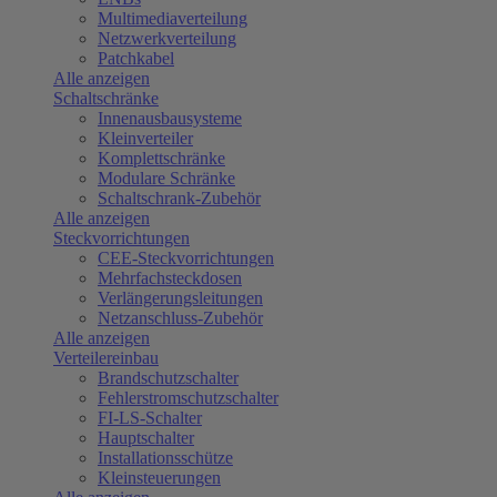
Multimediaverteilung
Netzwerkverteilung
Patchkabel
Alle anzeigen
Schaltschränke
Innenausbausysteme
Kleinverteiler
Komplettschränke
Modulare Schränke
Schaltschrank-Zubehör
Alle anzeigen
Steckvorrichtungen
CEE-Steckvorrichtungen
Mehrfachsteckdosen
Verlängerungsleitungen
Netzanschluss-Zubehör
Alle anzeigen
Verteilereinbau
Brandschutzschalter
Fehlerstromschutzschalter
FI-LS-Schalter
Hauptschalter
Installationsschütze
Kleinsteuerungen