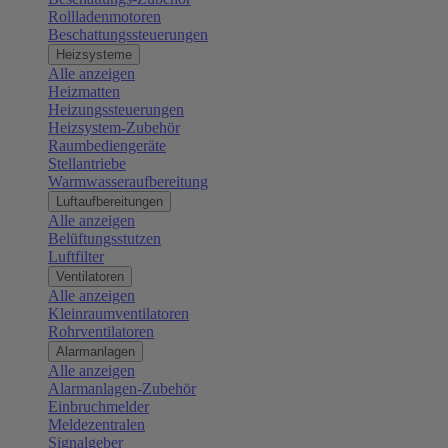
Rollladenmotoren
Beschattungssteuerungen
Heizsysteme
Alle anzeigen
Heizmatten
Heizungssteuerungen
Heizsystem-Zubehör
Raumbediengeräte
Stellantriebe
Warmwasseraufbereitung
Luftaufbereitungen
Alle anzeigen
Belüftungsstutzen
Luftfilter
Ventilatoren
Alle anzeigen
Kleinraumventilatoren
Rohrventilatoren
Alarmanlagen
Alle anzeigen
Alarmanlagen-Zubehör
Einbruchmelder
Meldezentralen
Signalgeber