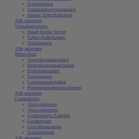
Schnittstellen
Spannungsversorgungen
Smarte Zeitschaltuhren
Alle anzeigen
Visualisierungen
Smart Home Server
Tablet-Halterungen
Touchpanels
Alle anzeigen
Blitzschutz
Anschlussmaterialien
Befestigungsmaterialien
Erdermaterialien
Fangstangen
Leitungsmaterialien
Potentialausgleichsschienen
Alle anzeigen
Gerätedosen
Abzweigdosen
Abzweigkästen
Gerätedosen-Zubehör
Geräteträger
Leuchtenauslässe
Schalterdosen
Alle anzeigen