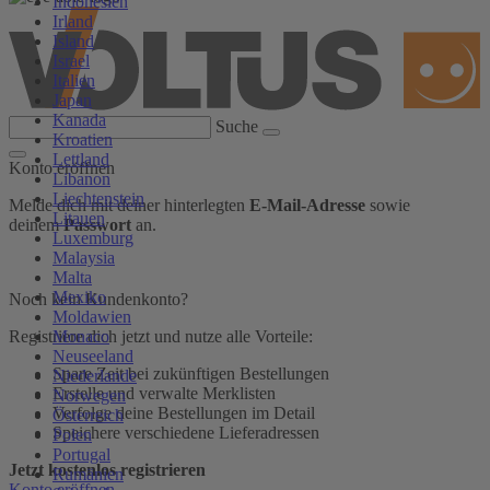
Indonesien
Irland
Island
Israel
Italien
Japan
Kanada
Suche
Kroatien
Lettland
Konto eröffnen
Libanon
Liechtenstein
Melde dich mit deiner hinterlegten
E-Mail-Adresse
sowie
Litauen
deinem
Passwort
an.
Luxemburg
Malaysia
Malta
Mexiko
Noch kein Kundenkonto?
Moldawien
Monaco
Registriere dich jetzt und nutze alle Vorteile:
Neuseeland
Spare Zeit bei zukünftigen Bestellungen
Niederlande
Erstelle und verwalte Merklisten
Norwegen
Verfolge deine Bestellungen im Detail
Österreich
Speichere verschiedene Lieferadressen
Polen
Portugal
Jetzt kostenlos registrieren
Rumänien
Konto eröffnen