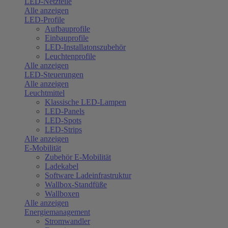
LED-Netzteile
Alle anzeigen
LED-Profile
Aufbauprofile
Einbauprofile
LED-Installatonszubehör
Leuchtenprofile
Alle anzeigen
LED-Steuerungen
Alle anzeigen
Leuchtmittel
Klassische LED-Lampen
LED-Panels
LED-Spots
LED-Strips
Alle anzeigen
E-Mobilität
Zubehör E-Mobilität
Ladekabel
Software Ladeinfrastruktur
Wallbox-Standfüße
Wallboxen
Alle anzeigen
Energiemanagement
Stromwandler