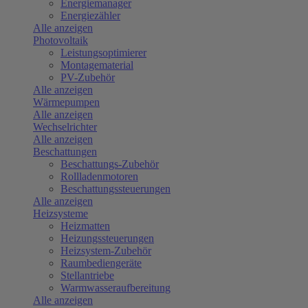
Energiemanager
Energiezähler
Alle anzeigen
Photovoltaik
Leistungsoptimierer
Montagematerial
PV-Zubehör
Alle anzeigen
Wärmepumpen
Alle anzeigen
Wechselrichter
Alle anzeigen
Beschattungen
Beschattungs-Zubehör
Rollladenmotoren
Beschattungssteuerungen
Alle anzeigen
Heizsysteme
Heizmatten
Heizungssteuerungen
Heizsystem-Zubehör
Raumbediengeräte
Stellantriebe
Warmwasseraufbereitung
Alle anzeigen