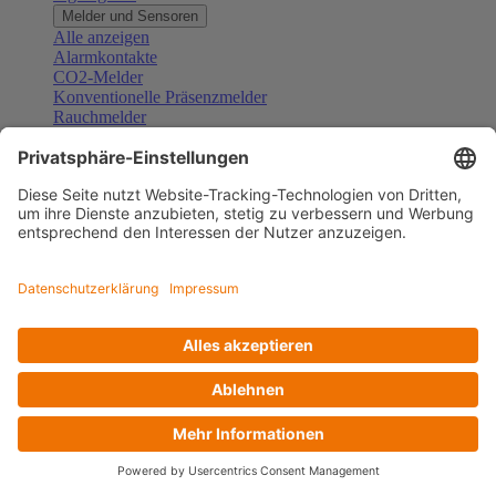
Melder und Sensoren
Alle anzeigen
Alarmkontakte
CO2-Melder
Konventionelle Präsenzmelder
Rauchmelder
Konventionelle Bewegungsmelder
Gefahrenmelder
Zubehör Melder und Sensoren
Türsprechanlagen
Alle anzeigen
Außenstationen
Innenstationen
Klingeltaster und Gongs
Sprechanlagen-Sets
Sprechanlagen-Systemmodule
Zubehör Türkommunikation
Videoüberwachung
Alle anzeigen
Überwachungskameras
Zubehör Videoüberwachung
Zutrittskontrolle
Alle anzeigen
Codetastaturen