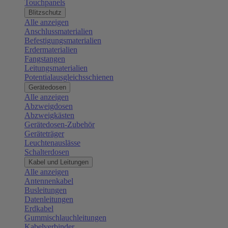
Touchpanels
Blitzschutz
Alle anzeigen
Anschlussmaterialien
Befestigungsmaterialien
Erdermaterialien
Fangstangen
Leitungsmaterialien
Potentialausgleichsschienen
Gerätedosen
Alle anzeigen
Abzweigdosen
Abzweigkästen
Gerätedosen-Zubehör
Geräteträger
Leuchtenauslässe
Schalterdosen
Kabel und Leitungen
Alle anzeigen
Antennenkabel
Busleitungen
Datenleitungen
Erdkabel
Gummischlauchleitungen
Kabelverbinder