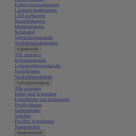
Kabelverschraubungen
Lautsprecherleitungen
LED-Leitungen
Mantelleitungen
Meldeleitungen
Solarkabel
Verbindungstechnik
Verdrahtungsleitungen
Kabelkanäle
Alle anzeigen
Brüstungskanäle
Leitungsführungskanäle
Sockelleisten
Verdrahtungskanäle
Leitungsverlegung
Alle anzeigen
Dübel und Schrauben
Kabelbinder und Isolierband
Profilschienen
Sammelhalter
Schellen
Flexible Schutzrohre
Stangenrohre
Medientechnik