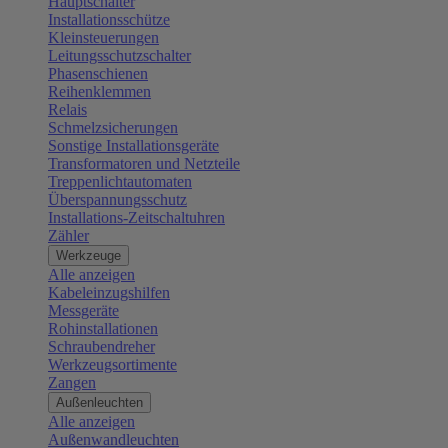
Hauptschalter
Installationsschütze
Kleinsteuerungen
Leitungsschutzschalter
Phasenschienen
Reihenklemmen
Relais
Schmelzsicherungen
Sonstige Installationsgeräte
Transformatoren und Netzteile
Treppenlichtautomaten
Überspannungsschutz
Installations-Zeitschaltuhren
Zähler
Werkzeuge
Alle anzeigen
Kabeleinzugshilfen
Messgeräte
Rohinstallationen
Schraubendreher
Werkzeugsortimente
Zangen
Außenleuchten
Alle anzeigen
Außenwandleuchten