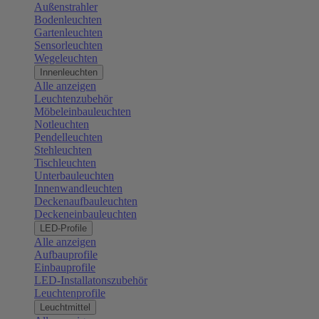
Außenstrahler
Bodenleuchten
Gartenleuchten
Sensorleuchten
Wegeleuchten
Innenleuchten
Alle anzeigen
Leuchtenzubehör
Möbeleinbauleuchten
Notleuchten
Pendelleuchten
Stehleuchten
Tischleuchten
Unterbauleuchten
Innenwandleuchten
Deckenaufbauleuchten
Deckeneinbauleuchten
LED-Profile
Alle anzeigen
Aufbauprofile
Einbauprofile
LED-Installatonszubehör
Leuchtenprofile
Leuchtmittel