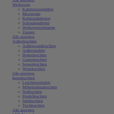
Alle anzeigen
Werkzeuge
Kabeleinzugshilfen
Messgeräte
Rohinstallationen
Schraubendreher
Werkzeugsortimente
Zangen
Alle anzeigen
Außenleuchten
Außenwandleuchten
Außenstrahler
Bodenleuchten
Gartenleuchten
Sensorleuchten
Wegeleuchten
Alle anzeigen
Innenleuchten
Leuchtenzubehör
Möbeleinbauleuchten
Notleuchten
Pendelleuchten
Stehleuchten
Tischleuchten
Alle anzeigen