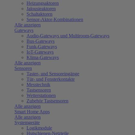
Heizungsaktoren
Jalousieaktoren
Schaltaktoren
Sensor-Aktor-Kombinationen
Alle anzeigen
Gateways
Audio-Gateways und Multiroom-Gateways
Bus-Gateways
Funk-Gateways
IoT-Gateways
Klima-Gateways
Alle anzeigen
Sensoren
Taster- und Sensoreingänge
Tür- und Fensterkontakte
Messtechnik
Tastsensoren
Wetterstationen
Zubehör Tastsensoren
Alle anzeigen
Smart Home Apps
Alle anzeigen
Systemgeräte
Logikmodule
Hutschienen-Netzteile