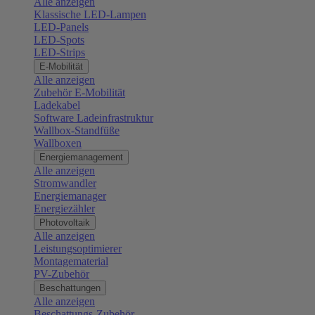
Alle anzeigen
Klassische LED-Lampen
LED-Panels
LED-Spots
LED-Strips
E-Mobilität
Alle anzeigen
Zubehör E-Mobilität
Ladekabel
Software Ladeinfrastruktur
Wallbox-Standfüße
Wallboxen
Energiemanagement
Alle anzeigen
Stromwandler
Energiemanager
Energiezähler
Photovoltaik
Alle anzeigen
Leistungsoptimierer
Montagematerial
PV-Zubehör
Beschattungen
Alle anzeigen
Beschattungs-Zubehör