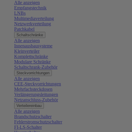
Alle anzeigen
Empfangstechnik
LNBs
Multimediaverteilung
Netzwerkverteilung
Patchkabel
Schaltschränke
Alle anzeigen
Innenausbausysteme
Kleinverteiler
Komplettschränke
Modulare Schränke
Schaltschrank-Zubehör
Steckvorrichtungen
Alle anzeigen
CEE-Steckvorrichtungen
Mehrfachsteckdosen
Verlängerungsleitungen
Netzanschluss-Zubehör
Verteilereinbau
Alle anzeigen
Brandschutzschalter
Fehlerstromschutzschalter
FI-LS-Schalter