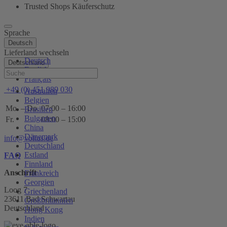
Trusted Shops Käuferschutz
Sprache
Deutsch
Lieferland wechseln
Deutsch
Deutschland
English
Hilfe
Français
+49 (0) 451 989 030
Australien
Belgien
Mo. – Do.
07:00 – 16:00
Brasilien
Bulgarien
Fr.
08:00 – 15:00
China
Dänemark
info@voltus.de
Deutschland
Estland
FAQ
Finnland
Anschrift
Frankreich
Georgien
Loog 7
Griechenland
23611 Bad Schwartau
Großbritannien
Deutschland
Hong Kong
Indien