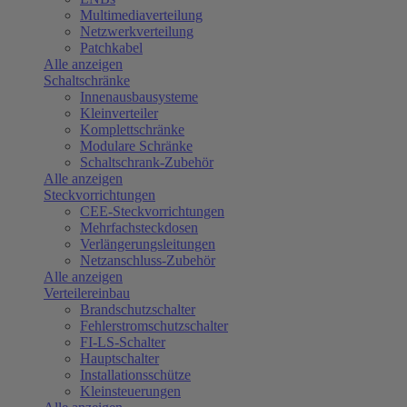
Multimediaverteilung
Netzwerkverteilung
Patchkabel
Alle anzeigen
Schaltschränke
Innenausbausysteme
Kleinverteiler
Komplettschränke
Modulare Schränke
Schaltschrank-Zubehör
Alle anzeigen
Steckvorrichtungen
CEE-Steckvorrichtungen
Mehrfachsteckdosen
Verlängerungsleitungen
Netzanschluss-Zubehör
Alle anzeigen
Verteilereinbau
Brandschutzschalter
Fehlerstromschutzschalter
FI-LS-Schalter
Hauptschalter
Installationsschütze
Kleinsteuerungen