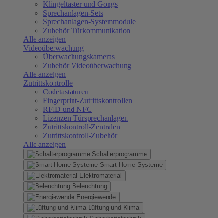
Klingeltaster und Gongs
Sprechanlagen-Sets
Sprechanlagen-Systemmodule
Zubehör Türkommunikation
Alle anzeigen
Videoüberwachung
Überwachungskameras
Zubehör Videoüberwachung
Alle anzeigen
Zutrittskontrolle
Codetastaturen
Fingerprint-Zutrittskontrollen
RFID und NFC
Lizenzen Türsprechanlagen
Zutrittskontroll-Zentralen
Zutrittskontroll-Zubehör
Alle anzeigen
Schalterprogramme
Smart Home Systeme
Elektromaterial
Beleuchtung
Energiewende
Lüftung und Klima