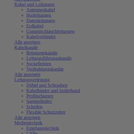
Kabel und Leitungen
Antennenkabel
Busleitungen
Datenleitungen
Erdkabel
Gummischlauchleitungen
Kabelverbinder
Alle anzeigen
Kabelkanäle
Brüstungskanäle
Leitungsführungskanäle
Sockelleisten
Verdrahtungskanäle
Alle anzeigen
Leitungsverlegung
Dübel und Schrauben
Kabelbinder und Isolierband
Profilschienen
Sammelhalter
Schellen
Flexible Schutzrohre
Alle anzeigen
Medientechnik
Empfangstechnik
LNBs