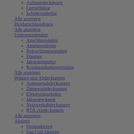
Aufputzsteckdosen
Leergehäuse
Schalterzubehör
Alle anzeigen
Herdanschlussdosen
Alle anzeigen
Unterputzeinsätze
Anschlusssäulen
Antennendosen
Beleuchtungseinsätze
Dimmer
Jalousieeinsätze
Kommunikationseinsätze
Alle anzeigen
Wippen und Abdeckungen
Antennenabdeckungen
Dimmerabdeckungen
Elektronikaufsätze
Jalousiewippen
Netzwerkabdeckungen
RTR-Abdeckungen
Alle anzeigen
Aktoren
Dimmaktoren
Fan Coil Aktoren