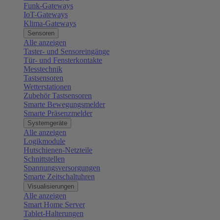
Funk-Gateways
IoT-Gateways
Klima-Gateways
Sensoren
Alle anzeigen
Taster- und Sensoreingänge
Tür- und Fensterkontakte
Messtechnik
Tastsensoren
Wetterstationen
Zubehör Tastsensoren
Smarte Bewegungsmelder
Smarte Präsenzmelder
Systemgeräte
Alle anzeigen
Logikmodule
Hutschienen-Netzteile
Schnittstellen
Spannungsversorgungen
Smarte Zeitschaltuhren
Visualisierungen
Alle anzeigen
Smart Home Server
Tablet-Halterungen