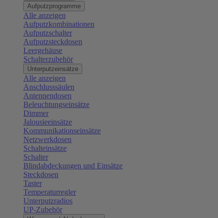
Aufputzprogramme
Alle anzeigen
Aufputzkombinationen
Aufputzschalter
Aufputzsteckdosen
Leergehäuse
Schalterzubehör
Unterputzeinsätze
Alle anzeigen
Anschlusssäulen
Antennendosen
Beleuchtungseinsätze
Dimmer
Jalousieeinsätze
Kommunikationseinsätze
Netzwerkdosen
Schalteinsätze
Schalter
Blindabdeckungen und Einsätze
Steckdosen
Taster
Temperaturregler
Unterputzradios
UP-Zubehör