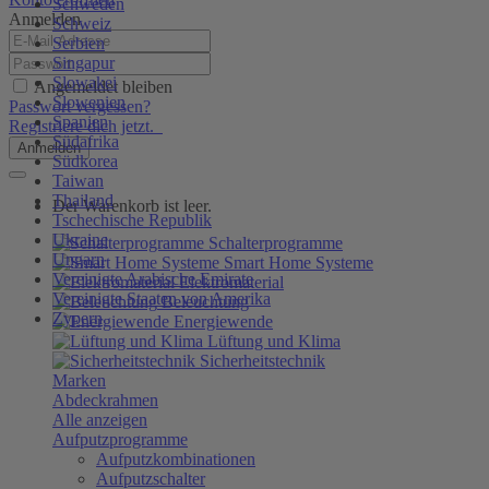
Schweden
Anmelden
Schweiz
Serbien
Singapur
Slowakei
Angemeldet bleiben
Slowenien
Passwort vergessen?
Spanien
Registriere dich jetzt.
Südafrika
Anmelden
Südkorea
Taiwan
Thailand
Der Warenkorb ist leer.
Tschechische Republik
Ukraine
Schalterprogramme
Ungarn
Smart Home Systeme
Vereinigte Arabische Emirate
Elektromaterial
Vereinigte Staaten von Amerika
Beleuchtung
Zypern
Energiewende
Lüftung und Klima
Sicherheitstechnik
Marken
Abdeckrahmen
Alle anzeigen
Aufputzprogramme
Aufputzkombinationen
Aufputzschalter