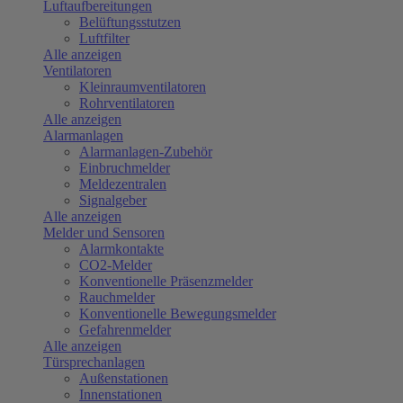
Luftaufbereitungen
Belüftungsstutzen
Luftfilter
Alle anzeigen
Ventilatoren
Kleinraumventilatoren
Rohrventilatoren
Alle anzeigen
Alarmanlagen
Alarmanlagen-Zubehör
Einbruchmelder
Meldezentralen
Signalgeber
Alle anzeigen
Melder und Sensoren
Alarmkontakte
CO2-Melder
Konventionelle Präsenzmelder
Rauchmelder
Konventionelle Bewegungsmelder
Gefahrenmelder
Alle anzeigen
Türsprechanlagen
Außenstationen
Innenstationen