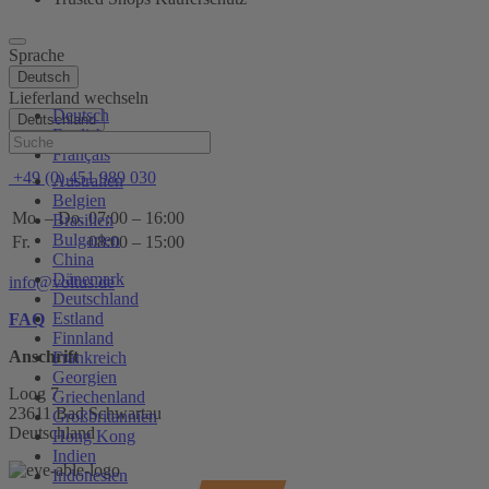
Sprache
Deutsch
Lieferland wechseln
Deutsch
Deutschland
English
Hilfe
Français
+49 (0) 451 989 030
Australien
Belgien
Mo. – Do.
07:00 – 16:00
Brasilien
Bulgarien
Fr.
08:00 – 15:00
China
Dänemark
info@voltus.de
Deutschland
Estland
FAQ
Finnland
Anschrift
Frankreich
Georgien
Loog 7
Griechenland
23611 Bad Schwartau
Großbritannien
Deutschland
Hong Kong
Indien
Indonesien