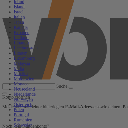
Irland
Island
Israel
Italien
Japan
Kanada
Kroatien
Lettland
Libanon
Liechtenstein
Litauen
Luxemburg
Malaysia
Malta
Mexiko
Moldawien
Monaco
Suche
Neuseeland
Niederlande
Konto eröffnen
Norwegen
Österreich
Melde dich mit deiner hinterlegten
E-Mail-Adresse
sowie deinem
Pa
Polen
Portugal
Rumänien
Schweden
Noch kein Kundenkonto?