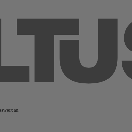
sswort
an.