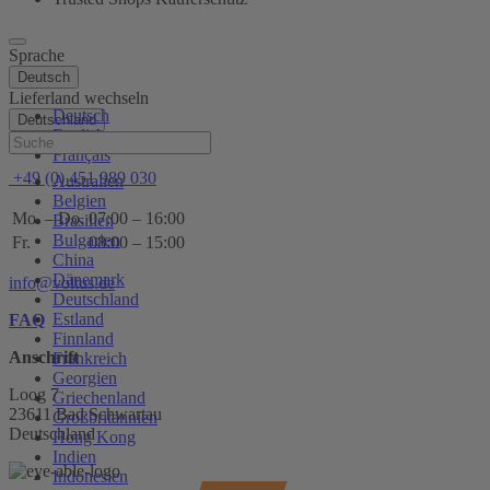
Sprache
Deutsch
Lieferland wechseln
Deutsch
Deutschland
English
Hilfe
Français
+49 (0) 451 989 030
Australien
Belgien
Mo. – Do.
07:00 – 16:00
Brasilien
Bulgarien
Fr.
08:00 – 15:00
China
Dänemark
info@voltus.de
Deutschland
Estland
FAQ
Finnland
Anschrift
Frankreich
Georgien
Loog 7
Griechenland
23611 Bad Schwartau
Großbritannien
Deutschland
Hong Kong
Indien
Indonesien