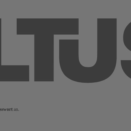
sswort
an.