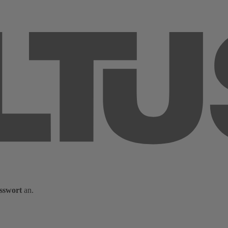
sswort
an.