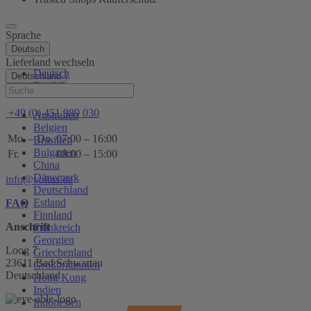
Sprache
Deutsch
Lieferland wechseln
Deutsch
Deutschland
English
Hilfe
+49 (0) 451 989 030
Australien
Belgien
Mo. – Do.
07:00 – 16:00
Brasilien
Bulgarien
Fr.
08:00 – 15:00
China
Dänemark
info@voltus.de
Deutschland
Estland
FAQ
Finnland
Anschrift
Frankreich
Georgien
Loog 7
Griechenland
23611 Bad Schwartau
Großbritannien
Deutschland
Hong Kong
Indien
Indonesien