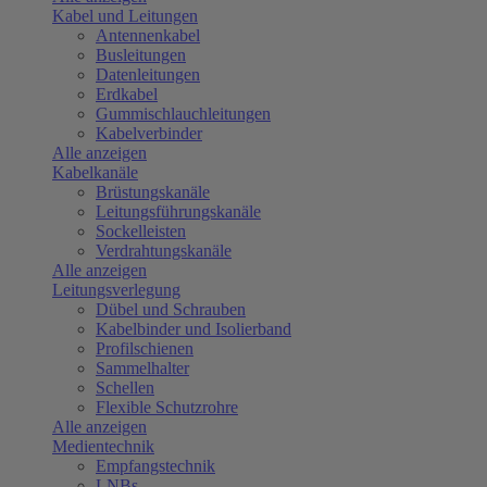
Kabel und Leitungen
Antennenkabel
Busleitungen
Datenleitungen
Erdkabel
Gummischlauchleitungen
Kabelverbinder
Alle anzeigen
Kabelkanäle
Brüstungskanäle
Leitungsführungskanäle
Sockelleisten
Verdrahtungskanäle
Alle anzeigen
Leitungsverlegung
Dübel und Schrauben
Kabelbinder und Isolierband
Profilschienen
Sammelhalter
Schellen
Flexible Schutzrohre
Alle anzeigen
Medientechnik
Empfangstechnik
LNBs