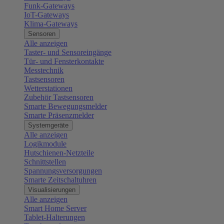
Funk-Gateways
IoT-Gateways
Klima-Gateways
Sensoren
Alle anzeigen
Taster- und Sensoreingänge
Tür- und Fensterkontakte
Messtechnik
Tastsensoren
Wetterstationen
Zubehör Tastsensoren
Smarte Bewegungsmelder
Smarte Präsenzmelder
Systemgeräte
Alle anzeigen
Logikmodule
Hutschienen-Netzteile
Schnittstellen
Spannungsversorgungen
Smarte Zeitschaltuhren
Visualisierungen
Alle anzeigen
Smart Home Server
Tablet-Halterungen