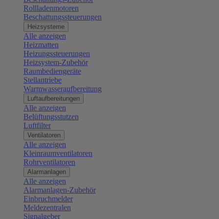
Rollladenmotoren
Beschattungssteuerungen
Heizsysteme
Alle anzeigen
Heizmatten
Heizungssteuerungen
Heizsystem-Zubehör
Raumbediengeräte
Stellantriebe
Warmwasseraufbereitung
Luftaufbereitungen
Alle anzeigen
Belüftungsstutzen
Luftfilter
Ventilatoren
Alle anzeigen
Kleinraumventilatoren
Rohrventilatoren
Alarmanlagen
Alle anzeigen
Alarmanlagen-Zubehör
Einbruchmelder
Meldezentralen
Signalgeber