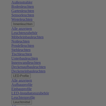
Außenstrahler
Bodenleuchten
Gartenleuchten
Sensorleuchten
Wegeleuchten
Innenleuchten
Alle anzeigen
Leuchtenzubehör
Möbeleinbauleuchten
Notleuchten
Pendelleuchten
Stehleuchten
Tischleuchten
Unterbauleuchten
Innenwandleuchten
Deckenaufbauleuchten
Deckeneinbauleuchten
LED-Profile
Alle anzeigen
Aufbauprofile
Einbauprofile
LED-Installatonszubehör
Leuchtenprofile
Leuchtmittel