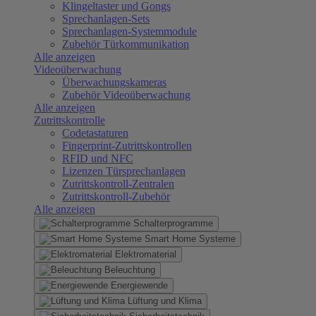
Klingeltaster und Gongs
Sprechanlagen-Sets
Sprechanlagen-Systemmodule
Zubehör Türkommunikation
Alle anzeigen
Videoüberwachung
Überwachungskameras
Zubehör Videoüberwachung
Alle anzeigen
Zutrittskontrolle
Codetastaturen
Fingerprint-Zutrittskontrollen
RFID und NFC
Lizenzen Türsprechanlagen
Zutrittskontroll-Zentralen
Zutrittskontroll-Zubehör
Alle anzeigen
Schalterprogramme
Smart Home Systeme
Elektromaterial
Beleuchtung
Energiewende
Lüftung und Klima