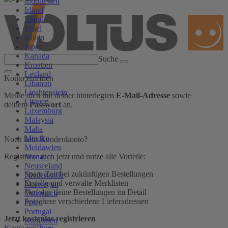
Indonesien
Irland
Island
Israel
Italien
Japan
Kanada
Suche
Kroatien
Lettland
Konto eröffnen
Libanon
Liechtenstein
Melde dich mit deiner hinterlegten
E-Mail-Adresse
sowie
Litauen
deinem
Passwort
an.
Luxemburg
Malaysia
Malta
Mexiko
Noch kein Kundenkonto?
Moldawien
Monaco
Registriere dich jetzt und nutze alle Vorteile:
Neuseeland
Spare Zeit bei zukünftigen Bestellungen
Niederlande
Erstelle und verwalte Merklisten
Norwegen
Verfolge deine Bestellungen im Detail
Österreich
Speichere verschiedene Lieferadressen
Polen
Portugal
Jetzt kostenlos registrieren
Rumänien
Konto eröffnen