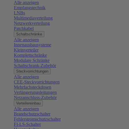
Alle anzeigen
Empfangstechnik
LNBs
Multimediaverteilung
Netzwerkverteilung
Patchkabel
Schaltschränke
Alle anzeigen
Innenausbausysteme
Kleinverteiler
Komplettschränke
Modulare Schränke
Schaltschrank-Zubehör
Steckvorrichtungen
Alle anzeigen
CEE-Steckvorrichtungen
Mehrfachsteckdosen
Verlängerungsleitungen
Netzanschluss-Zubehör
Verteilereinbau
Alle anzeigen
Brandschutzschalter
Fehlerstromschutzschalter
FI-LS-Schalter