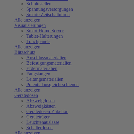
Schnittstellen
Spannungsversorgungen
Smarte Zeitschaltuhren
Alle anzeigen
Visualisierungen
Smart Home Server
Tablet-Halterungen
Touchpanels
Alle anzeigen
Blitzschutz
Anschlussmaterialien
Befestigungsmaterialien
Erdermaterialien
Fangstangen
Leitungsmaterialien
Potentialausgleichsschienen
Alle anzeigen
Gerätedosen
Abzweigdosen
Abzweigkästen
Gerätedosen-Zubehör
Geräteträger
Leuchtenauslässe
Schalterdosen
Alle anzeigen