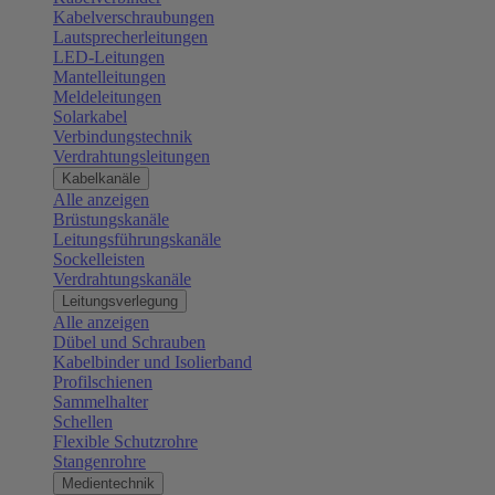
Kabelverschraubungen
Lautsprecherleitungen
LED-Leitungen
Mantelleitungen
Meldeleitungen
Solarkabel
Verbindungstechnik
Verdrahtungsleitungen
Kabelkanäle
Alle anzeigen
Brüstungskanäle
Leitungsführungskanäle
Sockelleisten
Verdrahtungskanäle
Leitungsverlegung
Alle anzeigen
Dübel und Schrauben
Kabelbinder und Isolierband
Profilschienen
Sammelhalter
Schellen
Flexible Schutzrohre
Stangenrohre
Medientechnik