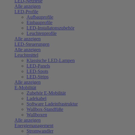
LED-Netzteile
Alle anzeigen
LED-Profile
Aufbauprofile
Einbauprofile
LED-Installatonszubehör
Leuchtenprofile
Alle anzeigen
LED-Steuerungen
Alle anzeigen
Leuchtmittel
Klassische LED-Lampen
LED-Panels
LED-Spots
LED-Strips
Alle anzeigen
E-Mobilität
Zubehör E-Mobilität
Ladekabel
Software Ladeinfrastruktur
Wallbox-Standfüße
Wallboxen
Alle anzeigen
Energiemanagement
Stromwandler