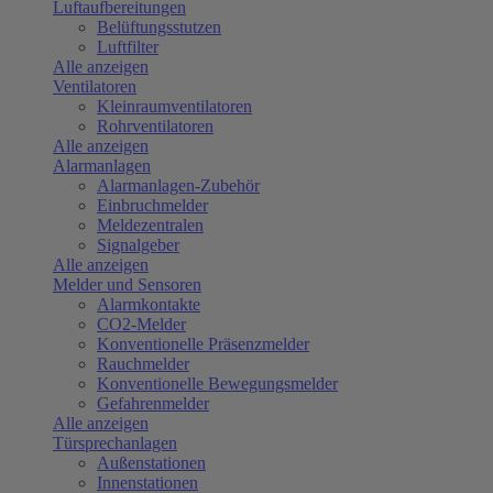
Luftaufbereitungen
Belüftungsstutzen
Luftfilter
Alle anzeigen
Ventilatoren
Kleinraumventilatoren
Rohrventilatoren
Alle anzeigen
Alarmanlagen
Alarmanlagen-Zubehör
Einbruchmelder
Meldezentralen
Signalgeber
Alle anzeigen
Melder und Sensoren
Alarmkontakte
CO2-Melder
Konventionelle Präsenzmelder
Rauchmelder
Konventionelle Bewegungsmelder
Gefahrenmelder
Alle anzeigen
Türsprechanlagen
Außenstationen
Innenstationen