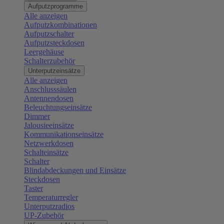
Aufputzprogramme
Alle anzeigen
Aufputzkombinationen
Aufputzschalter
Aufputzsteckdosen
Leergehäuse
Schalterzubehör
Unterputzeinsätze
Alle anzeigen
Anschlusssäulen
Antennendosen
Beleuchtungseinsätze
Dimmer
Jalousieeinsätze
Kommunikationseinsätze
Netzwerkdosen
Schalteinsätze
Schalter
Blindabdeckungen und Einsätze
Steckdosen
Taster
Temperaturregler
Unterputzradios
UP-Zubehör