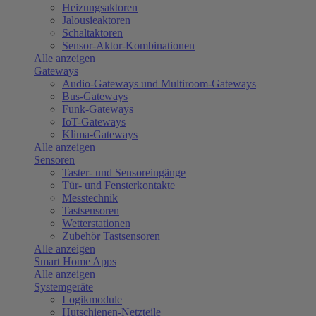
Heizungsaktoren
Jalousieaktoren
Schaltaktoren
Sensor-Aktor-Kombinationen
Alle anzeigen
Gateways
Audio-Gateways und Multiroom-Gateways
Bus-Gateways
Funk-Gateways
IoT-Gateways
Klima-Gateways
Alle anzeigen
Sensoren
Taster- und Sensoreingänge
Tür- und Fensterkontakte
Messtechnik
Tastsensoren
Wetterstationen
Zubehör Tastsensoren
Alle anzeigen
Smart Home Apps
Alle anzeigen
Systemgeräte
Logikmodule
Hutschienen-Netzteile