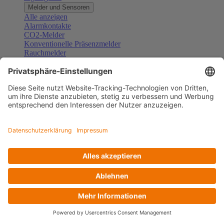
Melder und Sensoren
Alle anzeigen
Alarmkontakte
CO2-Melder
Konventionelle Präsenzmelder
Rauchmelder
Konventionelle Bewegungsmelder
Gefahrenmelder
Zubehör Melder und Sensoren
Türsprechanlagen
Alle anzeigen
Außenstationen
Innenstationen
Klingeltaster und Gongs
Sprechanlagen-Sets
Sprechanlagen-Systemmodule
Zubehör Türkommunikation
Videoüberwachung
Alle anzeigen
Überwachungskameras
Zubehör Videoüberwachung
Zutrittskontrolle
Alle anzeigen
Codetastaturen