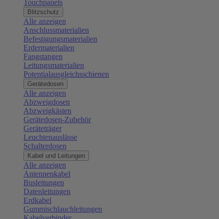
Touchpanels
Blitzschutz
Alle anzeigen
Anschlussmaterialien
Befestigungsmaterialien
Erdermaterialien
Fangstangen
Leitungsmaterialien
Potentialausgleichsschienen
Gerätedosen
Alle anzeigen
Abzweigdosen
Abzweigkästen
Gerätedosen-Zubehör
Geräteträger
Leuchtenauslässe
Schalterdosen
Kabel und Leitungen
Alle anzeigen
Antennenkabel
Busleitungen
Datenleitungen
Erdkabel
Gummischlauchleitungen
Kabelverbinder