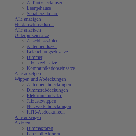
Aufputzsteckdosen
Leergehäuse
Schalterzubehör
Alle anzeigen
Herdanschlussdosen
Alle anzeigen
Unterputzeinsätze
Anschlusssäulen
Antennendosen
Beleuchtungseinsätze
Dimmer
Jalousieeinsätze
Kommunikationseinsätze
Alle anzeigen
Wippen und Abdeckungen
Antennenabdeckungen
Dimmerabdeckungen
Elektronikaufsätze
Jalousiewippen
Netzwerkabdeckungen
RTR-Abdeckungen
Alle anzeigen
Aktoren
Dimmaktoren
Fan Coil Aktoren