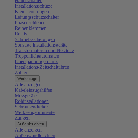
Hauptschalter
Installationsschütze
Kleinsteuerungen
Leitungsschutzschalter
Phasenschienen
Reihenklemmen
Relais
Schmelzsicherungen
Sonstige Installationsgeräte
Transformatoren und Netzteile
Treppenlichtautomaten
Überspannungsschutz
Installations-Zeitschaltuhren
Zähler
Werkzeuge
Alle anzeigen
Kabeleinzugshilfen
Messgeräte
Rohinstallationen
Schraubendreher
Werkzeugsortimente
Zangen
Außenleuchten
Alle anzeigen
Außenwandleuchten