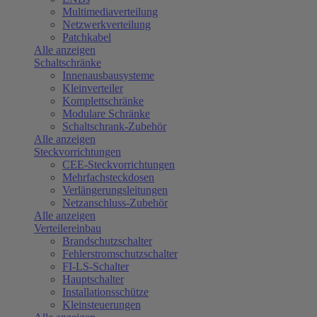
Multimediaverteilung
Netzwerkverteilung
Patchkabel
Alle anzeigen
Schaltschränke
Innenausbausysteme
Kleinverteiler
Komplettschränke
Modulare Schränke
Schaltschrank-Zubehör
Alle anzeigen
Steckvorrichtungen
CEE-Steckvorrichtungen
Mehrfachsteckdosen
Verlängerungsleitungen
Netzanschluss-Zubehör
Alle anzeigen
Verteilereinbau
Brandschutzschalter
Fehlerstromschutzschalter
FI-LS-Schalter
Hauptschalter
Installationsschütze
Kleinsteuerungen