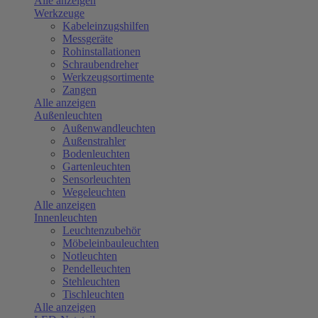
Alle anzeigen
Werkzeuge
Kabeleinzugshilfen
Messgeräte
Rohinstallationen
Schraubendreher
Werkzeugsortimente
Zangen
Alle anzeigen
Außenleuchten
Außenwandleuchten
Außenstrahler
Bodenleuchten
Gartenleuchten
Sensorleuchten
Wegeleuchten
Alle anzeigen
Innenleuchten
Leuchtenzubehör
Möbeleinbauleuchten
Notleuchten
Pendelleuchten
Stehleuchten
Tischleuchten
Alle anzeigen