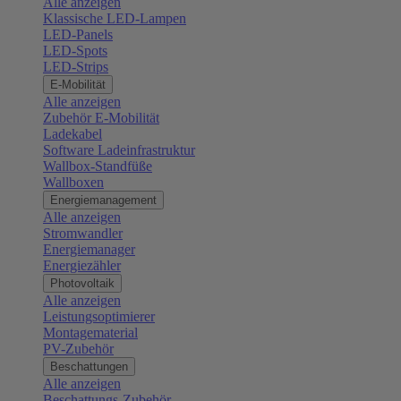
Alle anzeigen
Klassische LED-Lampen
LED-Panels
LED-Spots
LED-Strips
E-Mobilität
Alle anzeigen
Zubehör E-Mobilität
Ladekabel
Software Ladeinfrastruktur
Wallbox-Standfüße
Wallboxen
Energiemanagement
Alle anzeigen
Stromwandler
Energiemanager
Energiezähler
Photovoltaik
Alle anzeigen
Leistungsoptimierer
Montagematerial
PV-Zubehör
Beschattungen
Alle anzeigen
Beschattungs-Zubehör