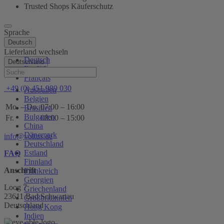
Trusted Shops Käuferschutz
Sprache
Deutsch
Lieferland wechseln
Deutsch
Deutschland
English
Hilfe
Français
+49 (0) 451 989 030
Australien
Belgien
Mo. – Do.
07:00 – 16:00
Brasilien
Bulgarien
Fr.
08:00 – 15:00
China
Dänemark
info@voltus.de
Deutschland
Estland
FAQ
Finnland
Anschrift
Frankreich
Georgien
Loog 7
Griechenland
23611 Bad Schwartau
Großbritannien
Deutschland
Hong Kong
Indien