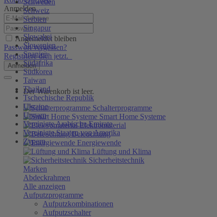
Schweden
Anmelden
Schweiz
Serbien
Singapur
Slowakei
Angemeldet bleiben
Slowenien
Passwort vergessen?
Spanien
Registriere dich jetzt.
Südafrika
Anmelden
Südkorea
Taiwan
Thailand
Der Warenkorb ist leer.
Tschechische Republik
Ukraine
Schalterprogramme
Ungarn
Smart Home Systeme
Vereinigte Arabische Emirate
Elektromaterial
Vereinigte Staaten von Amerika
Beleuchtung
Zypern
Energiewende
Lüftung und Klima
Sicherheitstechnik
Marken
Abdeckrahmen
Alle anzeigen
Aufputzprogramme
Aufputzkombinationen
Aufputzschalter