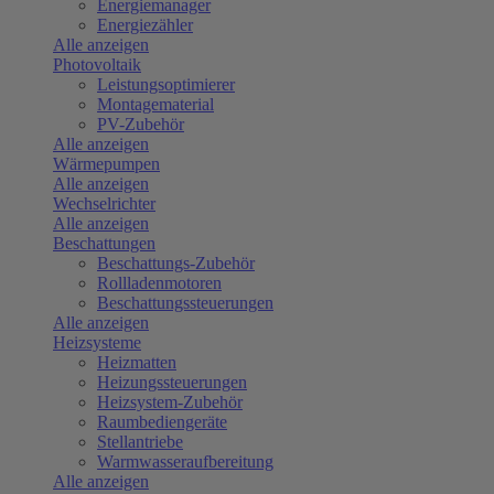
Energiemanager
Energiezähler
Alle anzeigen
Photovoltaik
Leistungsoptimierer
Montagematerial
PV-Zubehör
Alle anzeigen
Wärmepumpen
Alle anzeigen
Wechselrichter
Alle anzeigen
Beschattungen
Beschattungs-Zubehör
Rollladenmotoren
Beschattungssteuerungen
Alle anzeigen
Heizsysteme
Heizmatten
Heizungssteuerungen
Heizsystem-Zubehör
Raumbediengeräte
Stellantriebe
Warmwasseraufbereitung
Alle anzeigen