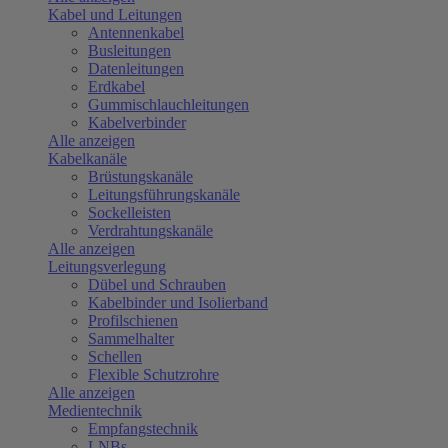
Kabel und Leitungen
Antennenkabel
Busleitungen
Datenleitungen
Erdkabel
Gummischlauchleitungen
Kabelverbinder
Alle anzeigen
Kabelkanäle
Brüstungskanäle
Leitungsführungskanäle
Sockelleisten
Verdrahtungskanäle
Alle anzeigen
Leitungsverlegung
Dübel und Schrauben
Kabelbinder und Isolierband
Profilschienen
Sammelhalter
Schellen
Flexible Schutzrohre
Alle anzeigen
Medientechnik
Empfangstechnik
LNBs