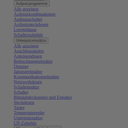
Aufputzprogramme
Alle anzeigen
Aufputzkombinationen
Aufputzschalter
Aufputzsteckdosen
Leergehäuse
Schalterzubehör
Unterputzeinsätze
Alle anzeigen
Anschlusssäulen
Antennendosen
Beleuchtungseinsätze
Dimmer
Jalousieeinsätze
Kommunikationseinsätze
Netzwerkdosen
Schalteinsätze
Schalter
Blindabdeckungen und Einsätze
Steckdosen
Taster
Temperaturregler
Unterputzradios
UP-Zubehör