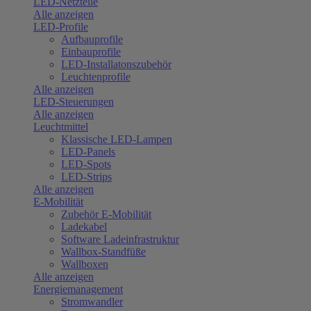
LED-Netzteile
Alle anzeigen
LED-Profile
Aufbauprofile
Einbauprofile
LED-Installatonszubehör
Leuchtenprofile
Alle anzeigen
LED-Steuerungen
Alle anzeigen
Leuchtmittel
Klassische LED-Lampen
LED-Panels
LED-Spots
LED-Strips
Alle anzeigen
E-Mobilität
Zubehör E-Mobilität
Ladekabel
Software Ladeinfrastruktur
Wallbox-Standfüße
Wallboxen
Alle anzeigen
Energiemanagement
Stromwandler