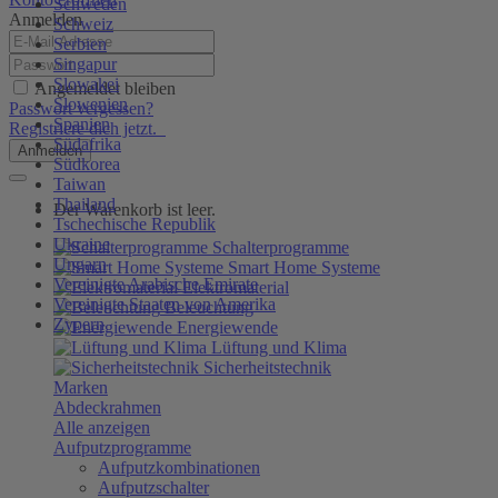
Schweden
Anmelden
Schweiz
Serbien
Singapur
Slowakei
Angemeldet bleiben
Slowenien
Passwort vergessen?
Spanien
Registriere dich jetzt.
Südafrika
Anmelden
Südkorea
Taiwan
Thailand
Der Warenkorb ist leer.
Tschechische Republik
Ukraine
Schalterprogramme
Ungarn
Smart Home Systeme
Vereinigte Arabische Emirate
Elektromaterial
Vereinigte Staaten von Amerika
Beleuchtung
Zypern
Energiewende
Lüftung und Klima
Sicherheitstechnik
Marken
Abdeckrahmen
Alle anzeigen
Aufputzprogramme
Aufputzkombinationen
Aufputzschalter