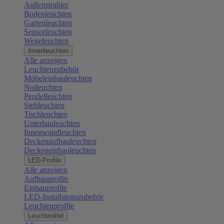
Außenstrahler
Bodenleuchten
Gartenleuchten
Sensorleuchten
Wegeleuchten
Innenleuchten
Alle anzeigen
Leuchtenzubehör
Möbeleinbauleuchten
Notleuchten
Pendelleuchten
Stehleuchten
Tischleuchten
Unterbauleuchten
Innenwandleuchten
Deckenaufbauleuchten
Deckeneinbauleuchten
LED-Profile
Alle anzeigen
Aufbauprofile
Einbauprofile
LED-Installatonszubehör
Leuchtenprofile
Leuchtmittel