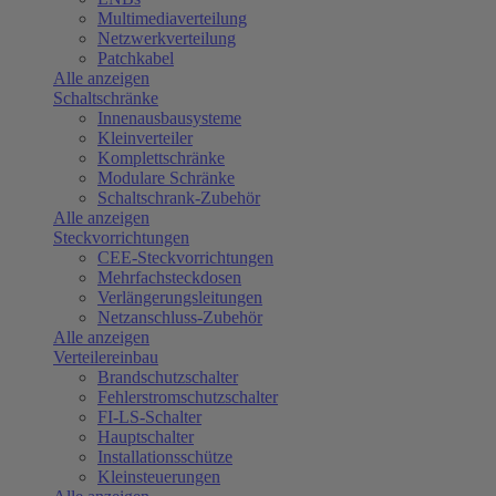
Multimediaverteilung
Netzwerkverteilung
Patchkabel
Alle anzeigen
Schaltschränke
Innenausbausysteme
Kleinverteiler
Komplettschränke
Modulare Schränke
Schaltschrank-Zubehör
Alle anzeigen
Steckvorrichtungen
CEE-Steckvorrichtungen
Mehrfachsteckdosen
Verlängerungsleitungen
Netzanschluss-Zubehör
Alle anzeigen
Verteilereinbau
Brandschutzschalter
Fehlerstromschutzschalter
FI-LS-Schalter
Hauptschalter
Installationsschütze
Kleinsteuerungen