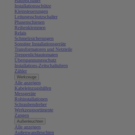
Hauptschalter
Installationsschütze
Kleinsteuerungen
Leitungsschutzschalter
Phasenschienen
Reihenklemmen
Relais
Schmelzsicherungen
Sonstige Installationsgeräte
Transformatoren und Netzteile
Treppenlichtautomaten
Überspannungsschutz
Installations-Zeitschaltuhren
Zähler
Werkzeuge
Alle anzeigen
Kabeleinzugshilfen
Messgeräte
Rohinstallationen
Schraubendreher
Werkzeugsortimente
Zangen
Außenleuchten
Alle anzeigen
Außenwandleuchten