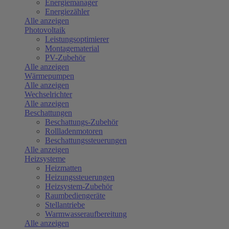
Energiemanager
Energiezähler
Alle anzeigen
Photovoltaik
Leistungsoptimierer
Montagematerial
PV-Zubehör
Alle anzeigen
Wärmepumpen
Alle anzeigen
Wechselrichter
Alle anzeigen
Beschattungen
Beschattungs-Zubehör
Rollladenmotoren
Beschattungssteuerungen
Alle anzeigen
Heizsysteme
Heizmatten
Heizungssteuerungen
Heizsystem-Zubehör
Raumbediengeräte
Stellantriebe
Warmwasseraufbereitung
Alle anzeigen