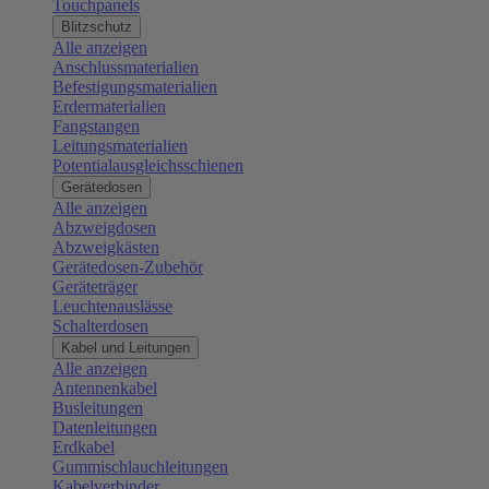
Touchpanels
Blitzschutz
Alle anzeigen
Anschlussmaterialien
Befestigungsmaterialien
Erdermaterialien
Fangstangen
Leitungsmaterialien
Potentialausgleichsschienen
Gerätedosen
Alle anzeigen
Abzweigdosen
Abzweigkästen
Gerätedosen-Zubehör
Geräteträger
Leuchtenauslässe
Schalterdosen
Kabel und Leitungen
Alle anzeigen
Antennenkabel
Busleitungen
Datenleitungen
Erdkabel
Gummischlauchleitungen
Kabelverbinder