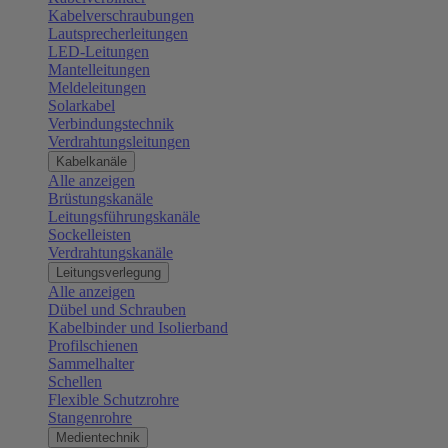
Kabelverschraubungen
Lautsprecherleitungen
LED-Leitungen
Mantelleitungen
Meldeleitungen
Solarkabel
Verbindungstechnik
Verdrahtungsleitungen
Kabelkanäle
Alle anzeigen
Brüstungskanäle
Leitungsführungskanäle
Sockelleisten
Verdrahtungskanäle
Leitungsverlegung
Alle anzeigen
Dübel und Schrauben
Kabelbinder und Isolierband
Profilschienen
Sammelhalter
Schellen
Flexible Schutzrohre
Stangenrohre
Medientechnik