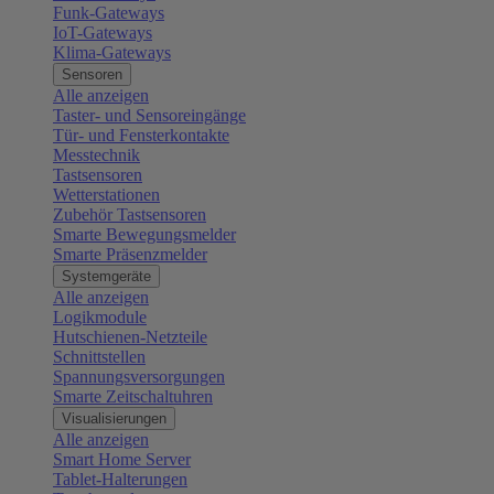
Funk-Gateways
IoT-Gateways
Klima-Gateways
Sensoren
Alle anzeigen
Taster- und Sensoreingänge
Tür- und Fensterkontakte
Messtechnik
Tastsensoren
Wetterstationen
Zubehör Tastsensoren
Smarte Bewegungsmelder
Smarte Präsenzmelder
Systemgeräte
Alle anzeigen
Logikmodule
Hutschienen-Netzteile
Schnittstellen
Spannungsversorgungen
Smarte Zeitschaltuhren
Visualisierungen
Alle anzeigen
Smart Home Server
Tablet-Halterungen