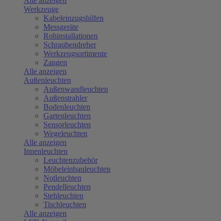
Alle anzeigen
Werkzeuge
Kabeleinzugshilfen
Messgeräte
Rohinstallationen
Schraubendreher
Werkzeugsortimente
Zangen
Alle anzeigen
Außenleuchten
Außenwandleuchten
Außenstrahler
Bodenleuchten
Gartenleuchten
Sensorleuchten
Wegeleuchten
Alle anzeigen
Innenleuchten
Leuchtenzubehör
Möbeleinbauleuchten
Notleuchten
Pendelleuchten
Stehleuchten
Tischleuchten
Alle anzeigen