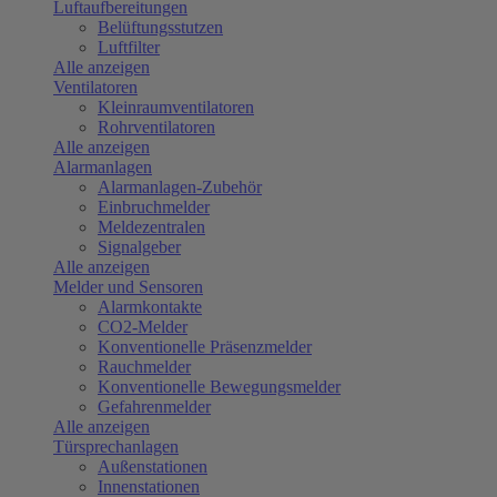
Luftaufbereitungen
Belüftungsstutzen
Luftfilter
Alle anzeigen
Ventilatoren
Kleinraumventilatoren
Rohrventilatoren
Alle anzeigen
Alarmanlagen
Alarmanlagen-Zubehör
Einbruchmelder
Meldezentralen
Signalgeber
Alle anzeigen
Melder und Sensoren
Alarmkontakte
CO2-Melder
Konventionelle Präsenzmelder
Rauchmelder
Konventionelle Bewegungsmelder
Gefahrenmelder
Alle anzeigen
Türsprechanlagen
Außenstationen
Innenstationen