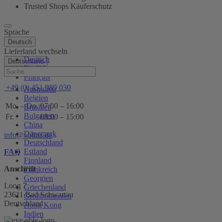
Trusted Shops Käuferschutz
Sprache
Deutsch
Lieferland wechseln
Deutsch
Deutschland
English
Hilfe
Français
+49 (0) 451 989 030
Australien
Belgien
Mo. – Do.
07:00 – 16:00
Brasilien
Bulgarien
Fr.
08:00 – 15:00
China
Dänemark
info@voltus.de
Deutschland
Estland
FAQ
Finnland
Anschrift
Frankreich
Georgien
Loog 7
Griechenland
23611 Bad Schwartau
Großbritannien
Deutschland
Hong Kong
Indien