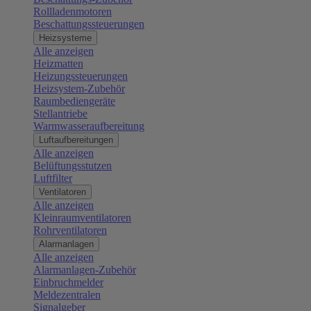
Rollladenmotoren
Beschattungssteuerungen
Heizsysteme
Alle anzeigen
Heizmatten
Heizungssteuerungen
Heizsystem-Zubehör
Raumbediengeräte
Stellantriebe
Warmwasseraufbereitung
Luftaufbereitungen
Alle anzeigen
Belüftungsstutzen
Luftfilter
Ventilatoren
Alle anzeigen
Kleinraumventilatoren
Rohrventilatoren
Alarmanlagen
Alle anzeigen
Alarmanlagen-Zubehör
Einbruchmelder
Meldezentralen
Signalgeber