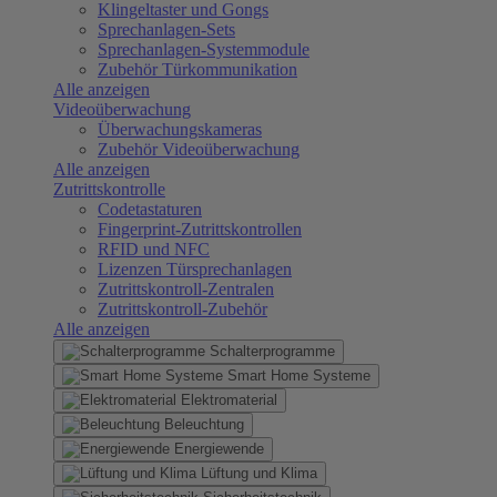
Klingeltaster und Gongs
Sprechanlagen-Sets
Sprechanlagen-Systemmodule
Zubehör Türkommunikation
Alle anzeigen
Videoüberwachung
Überwachungskameras
Zubehör Videoüberwachung
Alle anzeigen
Zutrittskontrolle
Codetastaturen
Fingerprint-Zutrittskontrollen
RFID und NFC
Lizenzen Türsprechanlagen
Zutrittskontroll-Zentralen
Zutrittskontroll-Zubehör
Alle anzeigen
Schalterprogramme
Smart Home Systeme
Elektromaterial
Beleuchtung
Energiewende
Lüftung und Klima