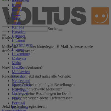
Indonesien
Irland
Island
Israel
Italien
Japan
Kanada
Suche
Kroatien
Lettland
Konto eröffnen
Libanon
Liechtenstein
Melde dich mit deiner hinterlegten
E-Mail-Adresse
sowie
Litauen
deinem
Passwort
an.
Luxemburg
Malaysia
Malta
Mexiko
Noch kein Kundenkonto?
Moldawien
Monaco
Registriere dich jetzt und nutze alle Vorteile:
Neuseeland
Spare Zeit bei zukünftigen Bestellungen
Niederlande
Erstelle und verwalte Merklisten
Norwegen
Verfolge deine Bestellungen im Detail
Österreich
Speichere verschiedene Lieferadressen
Polen
Portugal
Jetzt kostenlos registrieren
Rumänien
Konto eröffnen