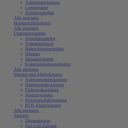
Aufputzsteckdosen
Leergehäuse
Schalterzubehör
Alle anzeigen
Herdanschlussdosen
Alle anzeigen
Unterputzeinsätze
Anschlusssäulen
Antennendosen
Beleuchtungseinsätze
Dimmer
Jalousieeinsätze
Kommunikationseinsätze
Alle anzeigen
Wippen und Abdeckungen
Antennenabdeckungen
Dimmerabdeckungen
Elektronikaufsätze
Jalousiewippen
Netzwerkabdeckungen
RTR-Abdeckungen
Alle anzeigen
Aktoren
Dimmaktoren
Fan Coil Aktoren