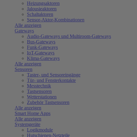
Heizungsaktoren
Jalousieaktoren
Schaltaktoren
Sensor-Aktor-Kombinationen
Alle anzeigen
Gateways
Audio-Gateways und Multiroom-Gateways
Bus-Gateways
Funk-Gateways
IoT-Gateways
Klima-Gateways
Alle anzeigen
Sensoren
Taster- und Sensoreingänge
Tür- und Fensterkontakte
Messtechnik
Tastsensoren
Wetterstationen
Zubehör Tastsensoren
Alle anzeigen
Smart Home Apps
Alle anzeigen
Systemgeräte
Logikmodule
Hutschienen-Netzteile