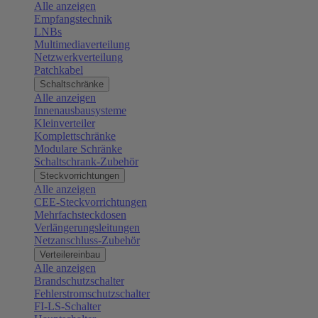
Alle anzeigen
Empfangstechnik
LNBs
Multimediaverteilung
Netzwerkverteilung
Patchkabel
Schaltschränke
Alle anzeigen
Innenausbausysteme
Kleinverteiler
Komplettschränke
Modulare Schränke
Schaltschrank-Zubehör
Steckvorrichtungen
Alle anzeigen
CEE-Steckvorrichtungen
Mehrfachsteckdosen
Verlängerungsleitungen
Netzanschluss-Zubehör
Verteilereinbau
Alle anzeigen
Brandschutzschalter
Fehlerstromschutzschalter
FI-LS-Schalter