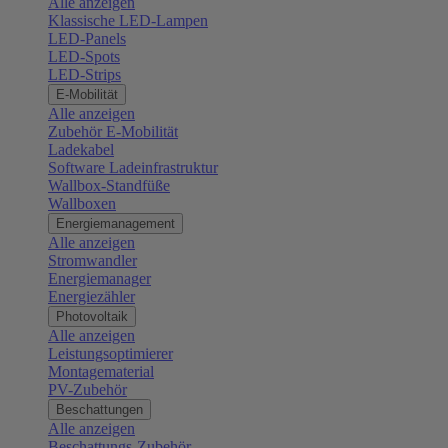
Alle anzeigen
Klassische LED-Lampen
LED-Panels
LED-Spots
LED-Strips
E-Mobilität
Alle anzeigen
Zubehör E-Mobilität
Ladekabel
Software Ladeinfrastruktur
Wallbox-Standfüße
Wallboxen
Energiemanagement
Alle anzeigen
Stromwandler
Energiemanager
Energiezähler
Photovoltaik
Alle anzeigen
Leistungsoptimierer
Montagematerial
PV-Zubehör
Beschattungen
Alle anzeigen
Beschattungs-Zubehör