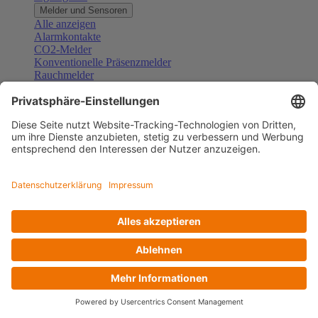
Melder und Sensoren
Alle anzeigen
Alarmkontakte
CO2-Melder
Konventionelle Präsenzmelder
Rauchmelder
Konventionelle Bewegungsmelder
Gefahrenmelder
Zubehör Melder und Sensoren
Türsprechanlagen
Alle anzeigen
Außenstationen
Innenstationen
Klingeltaster und Gongs
Sprechanlagen-Sets
Sprechanlagen-Systemmodule
Zubehör Türkommunikation
Videoüberwachung
Alle anzeigen
Überwachungskameras
Zubehör Videoüberwachung
Zutrittskontrolle
Alle anzeigen
Codetastaturen