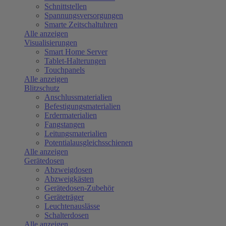
Schnittstellen
Spannungsversorgungen
Smarte Zeitschaltuhren
Alle anzeigen
Visualisierungen
Smart Home Server
Tablet-Halterungen
Touchpanels
Alle anzeigen
Blitzschutz
Anschlussmaterialien
Befestigungsmaterialien
Erdermaterialien
Fangstangen
Leitungsmaterialien
Potentialausgleichsschienen
Alle anzeigen
Gerätedosen
Abzweigdosen
Abzweigkästen
Gerätedosen-Zubehör
Geräteträger
Leuchtenauslässe
Schalterdosen
Alle anzeigen