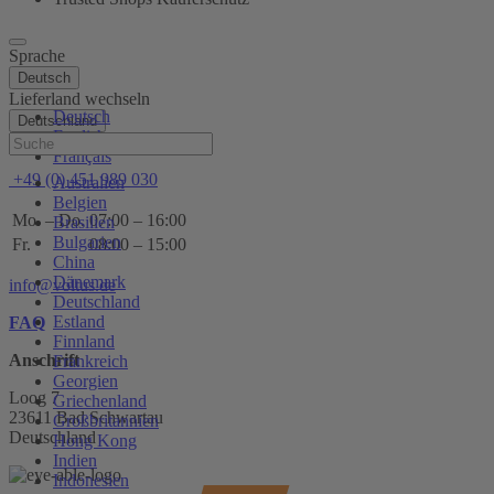
Sprache
Deutsch
Lieferland wechseln
Deutsch
Deutschland
English
Hilfe
Français
+49 (0) 451 989 030
Australien
Belgien
Mo. – Do.
07:00 – 16:00
Brasilien
Bulgarien
Fr.
08:00 – 15:00
China
Dänemark
info@voltus.de
Deutschland
Estland
FAQ
Finnland
Anschrift
Frankreich
Georgien
Loog 7
Griechenland
23611 Bad Schwartau
Großbritannien
Deutschland
Hong Kong
Indien
Indonesien