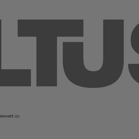
sswort
an.