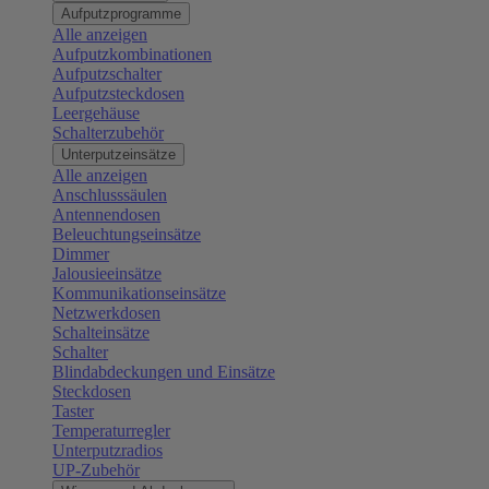
Aufputzprogramme
Alle anzeigen
Aufputzkombinationen
Aufputzschalter
Aufputzsteckdosen
Leergehäuse
Schalterzubehör
Unterputzeinsätze
Alle anzeigen
Anschlusssäulen
Antennendosen
Beleuchtungseinsätze
Dimmer
Jalousieeinsätze
Kommunikationseinsätze
Netzwerkdosen
Schalteinsätze
Schalter
Blindabdeckungen und Einsätze
Steckdosen
Taster
Temperaturregler
Unterputzradios
UP-Zubehör