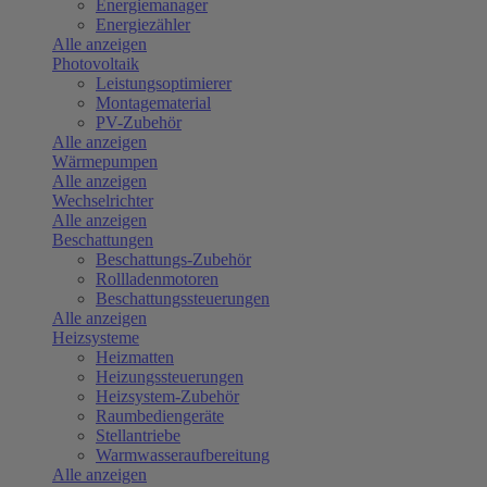
Energiemanager
Energiezähler
Alle anzeigen
Photovoltaik
Leistungsoptimierer
Montagematerial
PV-Zubehör
Alle anzeigen
Wärmepumpen
Alle anzeigen
Wechselrichter
Alle anzeigen
Beschattungen
Beschattungs-Zubehör
Rollladenmotoren
Beschattungssteuerungen
Alle anzeigen
Heizsysteme
Heizmatten
Heizungssteuerungen
Heizsystem-Zubehör
Raumbediengeräte
Stellantriebe
Warmwasseraufbereitung
Alle anzeigen