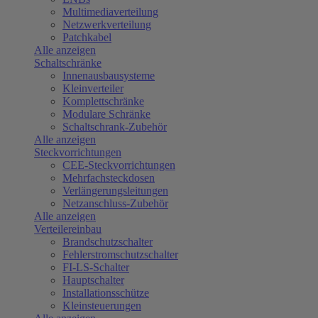
Multimediaverteilung
Netzwerkverteilung
Patchkabel
Alle anzeigen
Schaltschränke
Innenausbausysteme
Kleinverteiler
Komplettschränke
Modulare Schränke
Schaltschrank-Zubehör
Alle anzeigen
Steckvorrichtungen
CEE-Steckvorrichtungen
Mehrfachsteckdosen
Verlängerungsleitungen
Netzanschluss-Zubehör
Alle anzeigen
Verteilereinbau
Brandschutzschalter
Fehlerstromschutzschalter
FI-LS-Schalter
Hauptschalter
Installationsschütze
Kleinsteuerungen