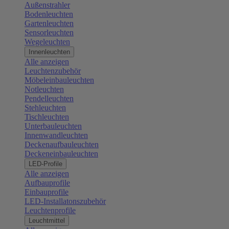
Außenstrahler
Bodenleuchten
Gartenleuchten
Sensorleuchten
Wegeleuchten
Innenleuchten
Alle anzeigen
Leuchtenzubehör
Möbeleinbauleuchten
Notleuchten
Pendelleuchten
Stehleuchten
Tischleuchten
Unterbauleuchten
Innenwandleuchten
Deckenaufbauleuchten
Deckeneinbauleuchten
LED-Profile
Alle anzeigen
Aufbauprofile
Einbauprofile
LED-Installatonszubehör
Leuchtenprofile
Leuchtmittel