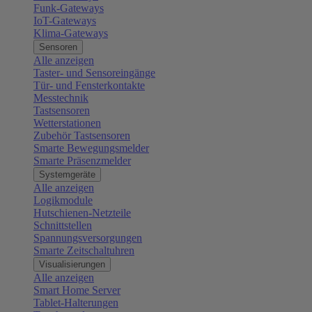
Funk-Gateways
IoT-Gateways
Klima-Gateways
Sensoren
Alle anzeigen
Taster- und Sensoreingänge
Tür- und Fensterkontakte
Messtechnik
Tastsensoren
Wetterstationen
Zubehör Tastsensoren
Smarte Bewegungsmelder
Smarte Präsenzmelder
Systemgeräte
Alle anzeigen
Logikmodule
Hutschienen-Netzteile
Schnittstellen
Spannungsversorgungen
Smarte Zeitschaltuhren
Visualisierungen
Alle anzeigen
Smart Home Server
Tablet-Halterungen