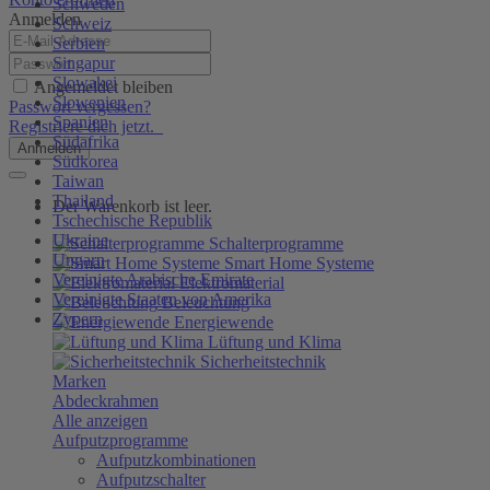
Schweden
Anmelden
Schweiz
Serbien
Singapur
Slowakei
Angemeldet bleiben
Slowenien
Passwort vergessen?
Spanien
Registriere dich jetzt.
Südafrika
Anmelden
Südkorea
Taiwan
Thailand
Der Warenkorb ist leer.
Tschechische Republik
Ukraine
Schalterprogramme
Ungarn
Smart Home Systeme
Vereinigte Arabische Emirate
Elektromaterial
Vereinigte Staaten von Amerika
Beleuchtung
Zypern
Energiewende
Lüftung und Klima
Sicherheitstechnik
Marken
Abdeckrahmen
Alle anzeigen
Aufputzprogramme
Aufputzkombinationen
Aufputzschalter