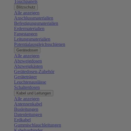
Touchpanels
Blitzschutz
Alle anzeigen
Anschlussmaterialien
Befestigungsmaterialien
Erdermaterialien
Fangstangen
Leitungsmaterialien
Potentialausgleichsschienen
Gerätedosen
Alle anzeigen
Abzweigdosen
Abzweigkästen
Gerätedosen-Zubehör
Geräteträger
Leuchtenauslässe
Schalterdosen
Kabel und Leitungen
Alle anzeigen
Antennenkabel
Busleitungen
Datenleitungen
Erdkabel
Gummischlauchleitungen
Kabelverbinder