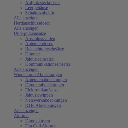
Aufputzsteckdosen
Leergehäuse
Schalterzubehör
Alle anzeigen
Herdanschlussdosen
Alle anzeigen
Unterputzeinsätze
Anschlusssäulen
Antennendosen
Beleuchtungseinsätze
Dimmer
Jalousieeinsätze
Kommunikationseinsätze
Alle anzeigen
Wippen und Abdeckungen
Antennenabdeckungen
Dimmerabdeckungen
Elektronikaufsätze
Jalousiewippen
Netzwerkabdeckungen
RTR-Abdeckungen
Alle anzeigen
Aktoren
Dimmaktoren
Fan Coil Aktoren