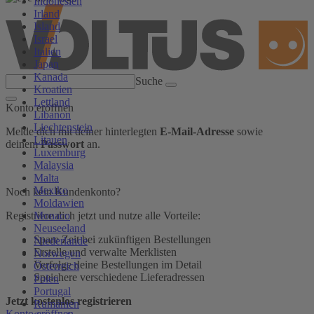
Indonesien
Irland
Island
Israel
Italien
Japan
Kanada
Suche
Kroatien
Lettland
Konto eröffnen
Libanon
Liechtenstein
Melde dich mit deiner hinterlegten
E-Mail-Adresse
sowie
Litauen
deinem
Passwort
an.
Luxemburg
Malaysia
Malta
Mexiko
Noch kein Kundenkonto?
Moldawien
Monaco
Registriere dich jetzt und nutze alle Vorteile:
Neuseeland
Spare Zeit bei zukünftigen Bestellungen
Niederlande
Erstelle und verwalte Merklisten
Norwegen
Verfolge deine Bestellungen im Detail
Österreich
Speichere verschiedene Lieferadressen
Polen
Portugal
Jetzt kostenlos registrieren
Rumänien
Konto eröffnen