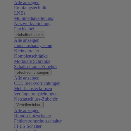
Alle anzeigen
Empfangstechnik
LNBs
Multimediaverteilung
Netzwerkverteilung
Patchkabel
Schaltschränke
Alle anzeigen
Innenausbausysteme
Kleinverteiler
Komplettschränke
Modulare Schränke
Schaltschrank-Zubehör
Steckvorrichtungen
Alle anzeigen
CEE-Steckvorrichtungen
Mehrfachsteckdosen
Verlängerungsleitungen
Netzanschluss-Zubehör
Verteilereinbau
Alle anzeigen
Brandschutzschalter
Fehlerstromschutzschalter
FI-LS-Schalter