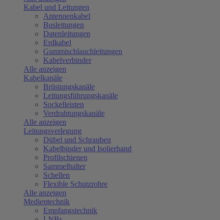
Kabel und Leitungen
Antennenkabel
Busleitungen
Datenleitungen
Erdkabel
Gummischlauchleitungen
Kabelverbinder
Alle anzeigen
Kabelkanäle
Brüstungskanäle
Leitungsführungskanäle
Sockelleisten
Verdrahtungskanäle
Alle anzeigen
Leitungsverlegung
Dübel und Schrauben
Kabelbinder und Isolierband
Profilschienen
Sammelhalter
Schellen
Flexible Schutzrohre
Alle anzeigen
Medientechnik
Empfangstechnik
LNBs