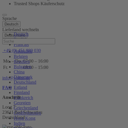
Trusted Shops Käuferschutz
Sprache
Deutsch
Lieferland wechseln
Deutsch
Deutschland
English
Hilfe
Français
+49 (0) 451 989 030
Australien
Belgien
Mo. – Do.
07:00 – 16:00
Brasilien
Bulgarien
Fr.
08:00 – 15:00
China
Dänemark
info@voltus.de
Deutschland
Estland
FAQ
Finnland
Anschrift
Frankreich
Georgien
Loog 7
Griechenland
23611 Bad Schwartau
Großbritannien
Deutschland
Hong Kong
Indien