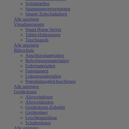
Schnittstellen
Spannungsversorgungen
Smarte Zeitschaltuhren
Alle anzeigen
Visualisierungen
Smart Home Server
Tablet-Halterungen
Touchpanels
Alle anzeigen
Blitzschutz
Anschlussmaterialien
Befestigungsmaterialien
Erdermaterialien
Fangstangen
Leitungsmaterialien
Potentialausgleichsschienen
Alle anzeigen
Gerätedosen
Abzweigdosen
Abzweigkästen
Gerätedosen-Zubehör
Geräteträger
Leuchtenauslässe
Schalterdosen
Alle anzeigen