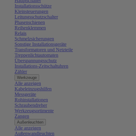
Hauptschalter
Installationsschütze
Kleinsteuerungen
Leitungsschutzschalter
Phasenschienen
Reihenklemmen
Relais
Schmelzsicherungen
Sonstige Installationsgeräte
Transformatoren und Netzteile
Treppenlichtautomaten
Überspannungsschutz
Installations-Zeitschaltuhren
Zähler
Werkzeuge
Alle anzeigen
Kabeleinzugshilfen
Messgeräte
Rohinstallationen
Schraubendreher
Werkzeugsortimente
Zangen
Außenleuchten
Alle anzeigen
Außenwandleuchten