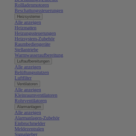
Rollladenmotoren
Beschattungssteuerungen
Heizsysteme
Alle anzeigen
Heizmatten
Heizungssteuerungen
Heizsystem-Zubehör
Raumbediengeräte
Stellantriebe
Warmwasseraufbereitung
Luftaufbereitungen
Alle anzeigen
Belüftungsstutzen
Luftfilter
Ventilatoren
Alle anzeigen
Kleinraumventilatoren
Rohrventilatoren
Alarmanlagen
Alle anzeigen
Alarmanlagen-Zubehör
Einbruchmelder
Meldezentralen
Signalgeber