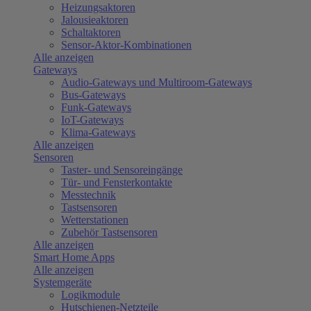
Heizungsaktoren
Jalousieaktoren
Schaltaktoren
Sensor-Aktor-Kombinationen
Alle anzeigen
Gateways
Audio-Gateways und Multiroom-Gateways
Bus-Gateways
Funk-Gateways
IoT-Gateways
Klima-Gateways
Alle anzeigen
Sensoren
Taster- und Sensoreingänge
Tür- und Fensterkontakte
Messtechnik
Tastsensoren
Wetterstationen
Zubehör Tastsensoren
Alle anzeigen
Smart Home Apps
Alle anzeigen
Systemgeräte
Logikmodule
Hutschienen-Netzteile