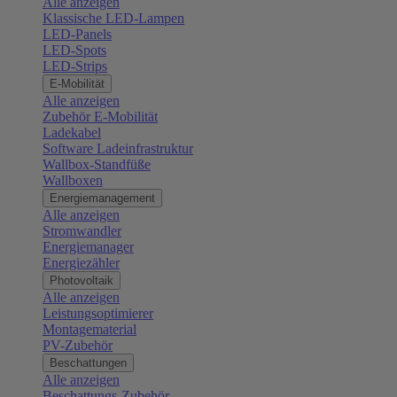
Alle anzeigen
Klassische LED-Lampen
LED-Panels
LED-Spots
LED-Strips
E-Mobilität
Alle anzeigen
Zubehör E-Mobilität
Ladekabel
Software Ladeinfrastruktur
Wallbox-Standfüße
Wallboxen
Energiemanagement
Alle anzeigen
Stromwandler
Energiemanager
Energiezähler
Photovoltaik
Alle anzeigen
Leistungsoptimierer
Montagematerial
PV-Zubehör
Beschattungen
Alle anzeigen
Beschattungs-Zubehör