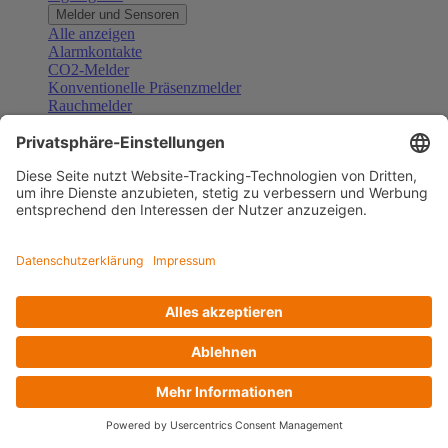
Melder und Sensoren
Alle anzeigen
Alarmkontakte
CO2-Melder
Konventionelle Präsenzmelder
Rauchmelder
Konventionelle Bewegungsmelder
Gefahrenmelder
Zubehör Melder und Sensoren
Türsprechanlagen
Alle anzeigen
Außenstationen
Innenstationen
Klingeltaster und Gongs
Sprechanlagen-Sets
Sprechanlagen-Systemmodule
Zubehör Türkommunikation
Videoüberwachung
Alle anzeigen
Überwachungskameras
Zubehör Videoüberwachung
Zutrittskontrolle
Alle anzeigen
Codetastaturen