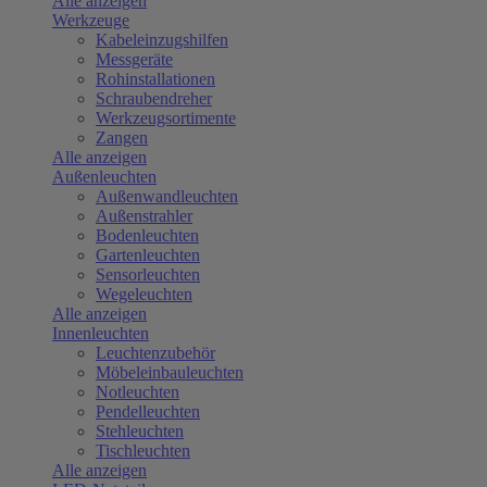
Alle anzeigen
Werkzeuge
Kabeleinzugshilfen
Messgeräte
Rohinstallationen
Schraubendreher
Werkzeugsortimente
Zangen
Alle anzeigen
Außenleuchten
Außenwandleuchten
Außenstrahler
Bodenleuchten
Gartenleuchten
Sensorleuchten
Wegeleuchten
Alle anzeigen
Innenleuchten
Leuchtenzubehör
Möbeleinbauleuchten
Notleuchten
Pendelleuchten
Stehleuchten
Tischleuchten
Alle anzeigen