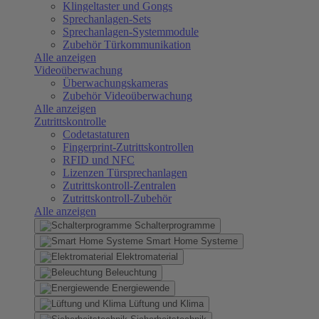
Klingeltaster und Gongs
Sprechanlagen-Sets
Sprechanlagen-Systemmodule
Zubehör Türkommunikation
Alle anzeigen
Videoüberwachung
Überwachungskameras
Zubehör Videoüberwachung
Alle anzeigen
Zutrittskontrolle
Codetastaturen
Fingerprint-Zutrittskontrollen
RFID und NFC
Lizenzen Türsprechanlagen
Zutrittskontroll-Zentralen
Zutrittskontroll-Zubehör
Alle anzeigen
Schalterprogramme
Smart Home Systeme
Elektromaterial
Beleuchtung
Energiewende
Lüftung und Klima