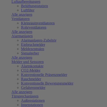
Luftaufbereitungen
Belüftungsstutzen
Luftfilter
Alle anzeigen
Ventilatoren
Kleinraumventilatoren
Rohrventilatoren
Alle anzeigen
Alarmanlagen
Alarmanlagen-Zubehör
Einbruchmelder
Meldezentralen
Signalgeber
Alle anzeigen
Melder und Sensoren
Alarmkontakte
CO2-Melder
Konventionelle Präsenzmelder
Rauchmelder
Konventionelle Bewegungsmelder
Gefahrenmelder
Alle anzeigen
Türsprechanlagen
Außenstationen
Innenstationen