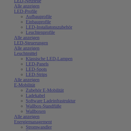
LED-Netzteile
Alle anzeigen
LED-Profile
Aufbauprofile
Einbauprofile
LED-Installatonszubehör
Leuchtenprofile
Alle anzeigen
LED-Steuerungen
Alle anzeigen
Leuchtmittel
Klassische LED-Lampen
LED-Panels
LED-Spots
LED-Strips
Alle anzeigen
E-Mobilität
Zubehör E-Mobilität
Ladekabel
Software Ladeinfrastruktur
Wallbox-Standfüße
Wallboxen
Alle anzeigen
Energiemanagement
Stromwandler