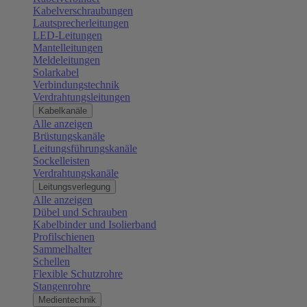
Kabelverschraubungen
Lautsprecherleitungen
LED-Leitungen
Mantelleitungen
Meldeleitungen
Solarkabel
Verbindungstechnik
Verdrahtungsleitungen
Kabelkanäle
Alle anzeigen
Brüstungskanäle
Leitungsführungskanäle
Sockelleisten
Verdrahtungskanäle
Leitungsverlegung
Alle anzeigen
Dübel und Schrauben
Kabelbinder und Isolierband
Profilschienen
Sammelhalter
Schellen
Flexible Schutzrohre
Stangenrohre
Medientechnik