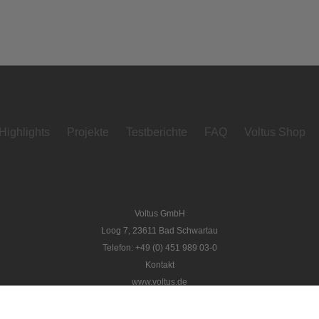
Highlights
Projekte
Testberichte
FAQ
Voltus Shop
Voltus GmbH
Loog 7, 23611 Bad Schwartau
Telefon: +49 (0) 451 989 03-0
Kontakt
www.voltus.de
Impressum
|
Datenschutzerklärung