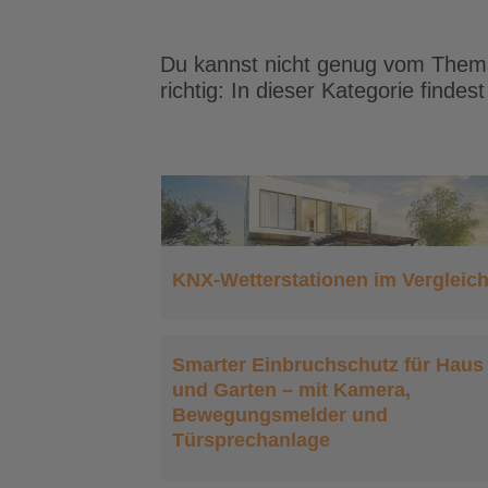
Du kannst nicht genug vom Them
richtig: In dieser Kategorie finde
ationen im
ich
KNX-Wetterstationen im Vergleic
Heimnetzwerk einrichte
Das unsichtbare
ruchschutz
Fundament für dein K
Smarter Einbruchschutz für Haus
arten – mit
Smart Home
und Garten – mit Kamera,
a,
Bewegungsmelder und
Türsprechanlage
lder und
anlage