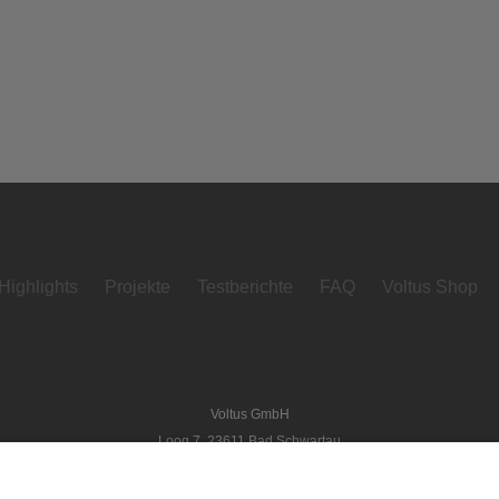
Highlights
Projekte
Testberichte
FAQ
Voltus Shop
Voltus GmbH
Loog 7, 23611 Bad Schwartau
Telefon: +49 (0) 451 989 03-0
Kontakt