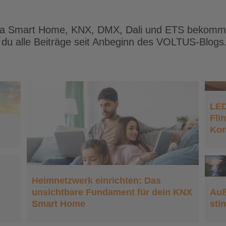
a Smart Home, KNX, DMX, Dali und ETS bekomme
st du alle Beiträge seit Anbeginn des VOLTUS-Blogs
LED-Streifen und LED-
LED
Spots: Flimmerfreies
Fli
Dimmen mit 24-Volt-
h
Kon
n:
Konstantspannung
NX
Außenbeleuchtung:
Heimnetzwerk einrichten: Das
Sicherheit und
Auß
unsichtbare Fundament für dein KNX
sti
Smart Home
stimmungsvolles Ambiente