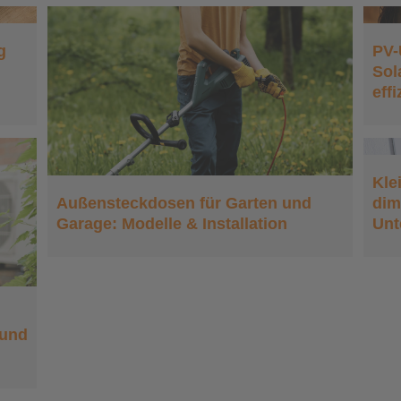
PV-Überschuss für
g
PV-
Warmwasser: Solarstrom
Sol
mit einem Heizstab
eff
effizient nutzen
Kleinverteiler auswählen
Kle
und dimensionieren: So
dim
Außensteckdosen für Garten und
planst du deine
Unt
Garage: Modelle & Installation
Unterverteilung richtig
:
 und