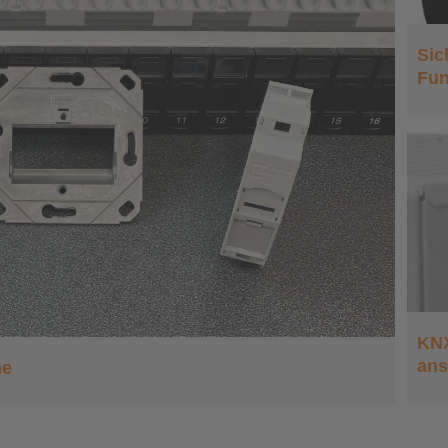
Sic
Fun
KNX: Heizungsventil mit
Enocean ansteuern
KNX
ans
ne