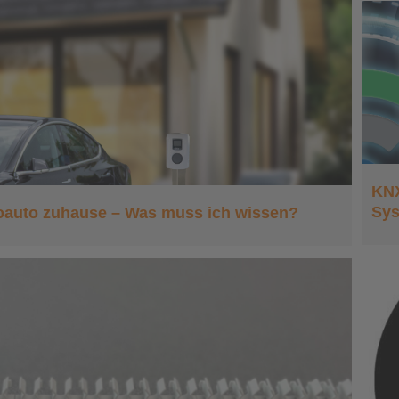
KNX RF: Kabellose
Freiheit im KNX-System
KNX
Sy
roauto zuhause – Was muss ich wissen?
Sicherheit und Komfort
durch Funkfenstergriffe