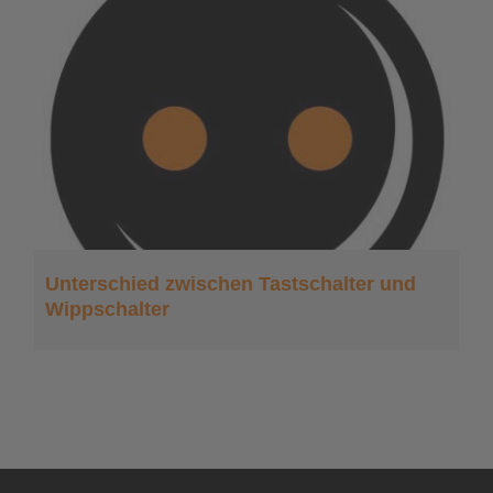
r
Unterschied zwischen Tastschalter und
Wippschalter