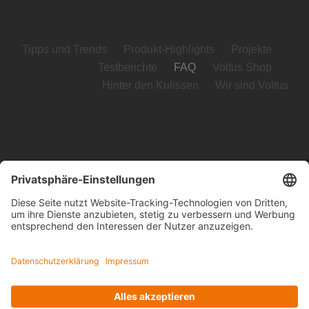
Tipps und Trends
Produkt-Highlights
Projekte
Testberichte
FAQ
Voltus Shop
Hinter den Kulissen
Wir sind Voltus
Voltus GmbH
Loog 7, 23611 Bad Schwartau
Telefon: +49 (0) 451 989 03-0
Kontakt
www.voltus.de
Impressum
|
Datenschutzerklärung