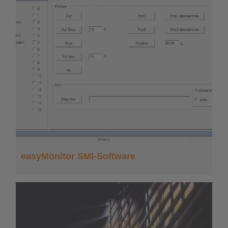
easyMonitor SMI-Software