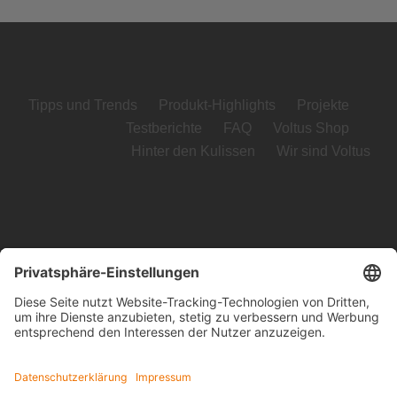
Tipps und Trends
Produkt-Highlights
Projekte
Testberichte
FAQ
Voltus Shop
Hinter den Kulissen
Wir sind Voltus
Voltus GmbH
Loog 7, 23611 Bad Schwartau
Telefon: +49 (0) 451 989 03-0
Kontakt
www.voltus.de