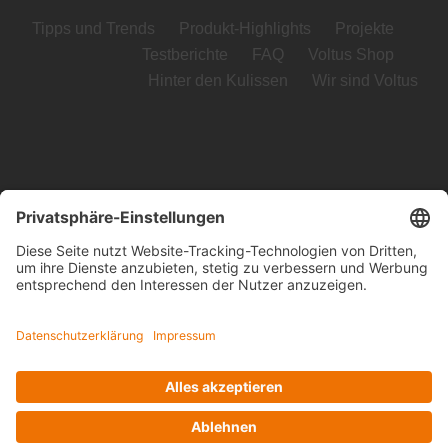
Tipps und Trends
Produkt-Highlights
Projekte
Testberichte
FAQ
Voltus Shop
Hinter den Kulissen
Wir sind Voltus
Voltus GmbH
Loog 7, 23611 Bad Schwartau
Telefon: +49 (0) 451 989 03-0
Kontakt
www.voltus.de
Impressum
|
Datenschutzerklärung