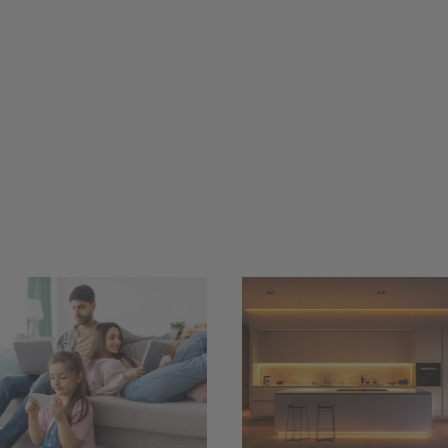
Smarter
LED-Streifen und
Einbruchsch
LED-Spots:
für Haus u
Flimmerfreies
Garten – m
Dimmen mit 24-
Kamera,
Volt-
Bewegungsme
Konstantspannung
und