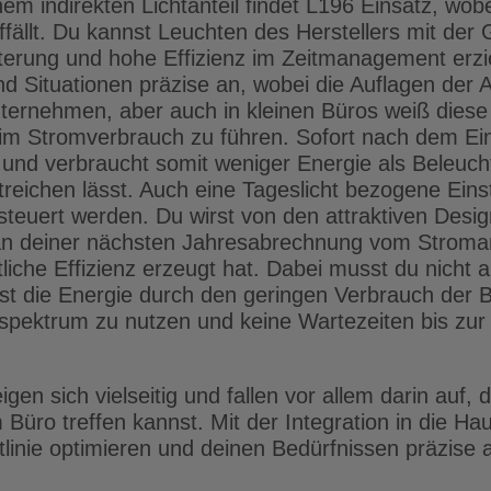
em indirekten Lichtanteil findet L196 Einsatz, wob
fällt. Du kannst Leuchten des Herstellers mit de
hterung und hohe Effizienz im Zeitmanagement erzie
d Situationen präzise an, wobei die Auflagen der Ar
ternehmen, aber auch in kleinen Büros weiß dies
 im Stromverbrauch zu führen. Sofort nach dem Ei
 und verbraucht somit weniger Energie als Beleuch
reichen lässt. Auch eine Tageslicht bezogene Einst
teuert werden. Du wirst von den attraktiven Desig
d an deiner nächsten Jahresabrechnung vom Stroma
liche Effizienz erzeugt hat. Dabei musst du nicht a
rst die Energie durch den geringen Verbrauch der 
htspektrum zu nutzen und keine Wartezeiten bis zur
igen sich vielseitig und fallen vor allem darin auf,
m Büro treffen kannst. Mit der Integration in die H
tlinie optimieren und deinen Bedürfnissen präzise