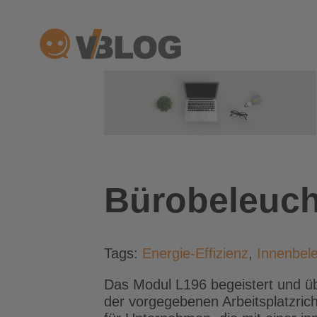
Zum
Inhalt
springen
Bürobeleuch
Tags:
Energie-Effizienz
,
Innenbel
Das Modul L196 begeistert und üb
der vorgegebenen Arbeitsplatzrich