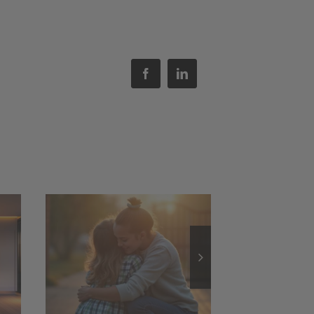
Facebook
LinkedIn
utz
Außenbeleuchtung:
nd
Sicherheit und
it
stimmungsvolles
Ambiente
lder