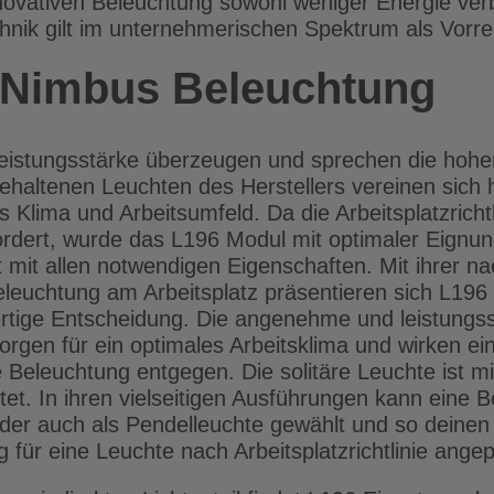
nnovativen Beleuchtung sowohl weniger Energie ve
nik gilt im unternehmerischen Spektrum als Vorrei
r Nimbus Beleuchtung
Leistungsstärke überzeugen und sprechen die hoh
ehaltenen Leuchten des Herstellers vereinen sich 
 Klima und Arbeitsumfeld. Da die Arbeitsplatzrich
ordert, wurde das L196 Modul mit optimaler Eign
gt mit allen notwendigen Eigenschaften. Mit ihrer 
leuchtung am Arbeitsplatz präsentieren sich L19
tige Entscheidung. Die angenehme und leistungss
 sorgen für ein optimales Arbeitsklima und wirken e
Beleuchtung entgegen. Die solitäre Leuchte ist mit
ttet. In ihren vielseitigen Ausführungen kann eine
der auch als Pendelleuchte gewählt und so deine
 für eine Leuchte nach Arbeitsplatzrichtlinie ange