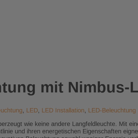
tung mit Nimbus-
euchtung
,
LED
,
LED Installation
,
LED-Beleuchtung
erzeugt wie keine andere Langfeldleuchte. Mit ei
tlinie und ihren energetischen Eigenschaften eigne