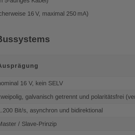
in 5-adriges Kabel)
cherweise 16 V, maximal 250 mA)
Bussystems
Ausprägung
nominal 16 V, kein SELV
zweipolig, galvanisch getrennt und polaritätsfrei (v
1.200 Bit/s, asynchron und bidirektional
Master / Slave-Prinzip