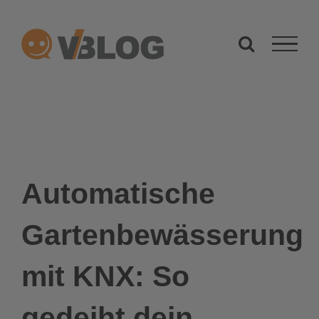
Zum
Inhalt
springen
Automatische
Gartenbewässerung
mit KNX: So
gedeiht dein