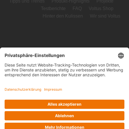
Tipps und Trends
Produkt-Highlights
Projekte
Testberichte
FAQ
Voltus Shop
Hinter den Kulissen
Wir sind Voltus
Voltus GmbH
Loog 7, 23611 Bad Schwartau
Telefon: +49 (0) 451 989 03-0
Kontakt
www.voltus.de
Impressum
|
Datenschutzerklärung
Facebook
Instagram
YouTube
LinkedIn