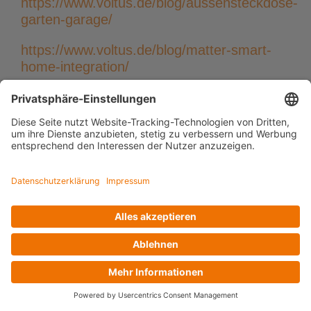
https://www.voltus.de/blog/aussensteckdose-
garten-garage/
https://www.voltus.de/blog/matter-smart-
home-integration/
https://www.voltus.de/blog/automatische-
gartenbewaesserung-mit-knx/
Jetzt teilen!
Facebook
LinkedIn