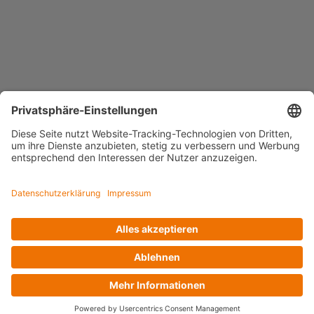
Smart Home
Konstantspan
Voltus GmbH
Loog 7, 23611 Bad Schwartau
Telefon: +49 (0) 451 989 03-0
Kontakt
www.voltus.de
Impressum
|
Datenschutzerklärung
Facebook
Instagram
YouTube
LinkedIn