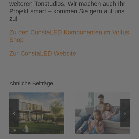
weiteren Tonstudios. Wir machen auch Ihr
Projekt smart – kommen Sie gern auf uns
zu!
Zu den ConstaLED Komponenten im Voltus
Shop
Zur ConstaLED Website
Ähnliche Beiträge
Heimnetzwerk
LED-Streifen
einrichten:
und LED-
Das
Spots:
onen
unsichtbare
Flimmerfreies
h
Fundament
Dimmen mit
für dein KNX
24-Volt-