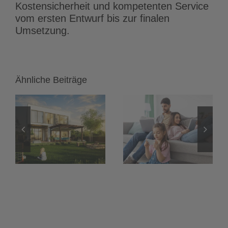
Kostensicherheit und kompetenten Service
vom ersten Entwurf bis zur finalen
Umsetzung.
Ähnliche Beiträge
Heimnetzwerk
LED-Streifen
einrichten:
und LED-
Das
Spots:
onen
unsichtbare
Flimmerfreies
h
Fundament
Dimmen mit
für dein KNX
24-Volt-
Smart Home
Konstantspan