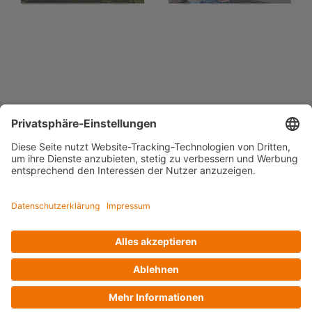
für dein KNX
24-Volt-
Smart Home
Konstantspan
Voltus GmbH
Loog 7, 23611 Bad Schwartau
Telefon: +49 (0) 451 989 03-0
Kontakt
www.voltus.de
Impressum
|
Datenschutzerklärung
Facebook
Instagram
YouTube
LinkedIn