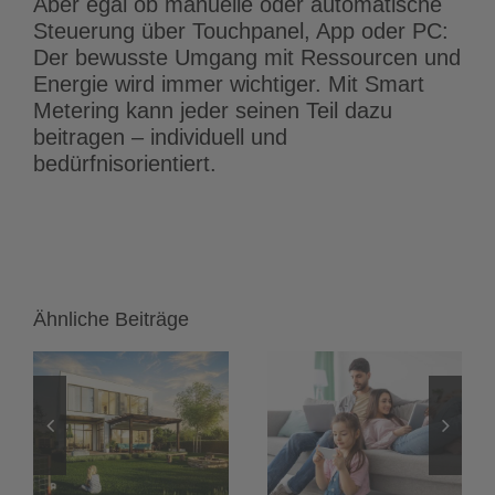
Aber egal ob manuelle oder automatische
Steuerung über Touchpanel, App oder PC:
Der bewusste Umgang mit Ressourcen und
Energie wird immer wichtiger. Mit Smart
Metering kann jeder seinen Teil dazu
beitragen – individuell und
bedürfnisorientiert.
Ähnliche Beiträge
Heimnetzwerk
LED-Streifen
einrichten:
und LED-
Das
Spots:
onen
unsichtbare
Flimmerfreies
h
Fundament
Dimmen mit