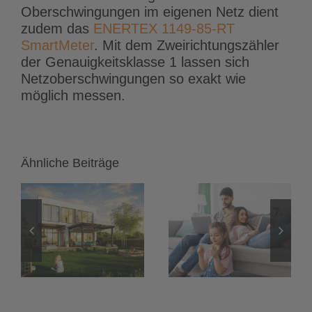
Oberschwingungen im eigenen Netz dient
zudem das
ENERTEX 1149-85-RT
SmartMeter
. Mit dem Zweirichtungszähler
der Genauigkeitsklasse 1 lassen sich
Netzoberschwingungen so exakt wie
möglich messen.
Ähnliche Beiträge
Heimnetzwerk
LED-Streifen
einrichten:
und LED-
Das
Spots:
onen
unsichtbare
Flimmerfreies
h
Fundament
Dimmen mit
für dein KNX
24-Volt-
Smart Home
Konstantspan