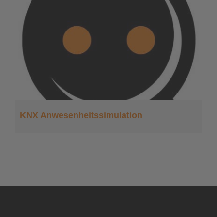
KNX Anwesenheitssimulation