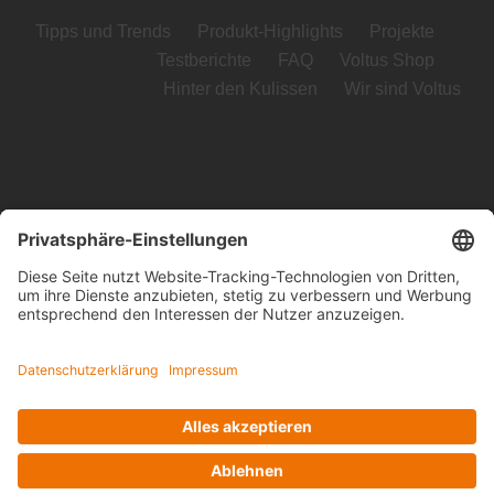
Tipps und Trends
Produkt-Highlights
Projekte
Testberichte
FAQ
Voltus Shop
Hinter den Kulissen
Wir sind Voltus
Voltus GmbH
Loog 7, 23611 Bad Schwartau
Telefon: +49 (0) 451 989 03-0
Kontakt
www.voltus.de
Impressum
|
Datenschutzerklärung