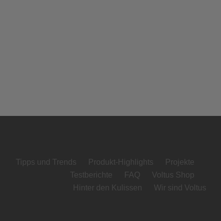
Tipps und Trends
Produkt-Highlights
Projekte
Testberichte
FAQ
Voltus Shop
Hinter den Kulissen
Wir sind Voltus