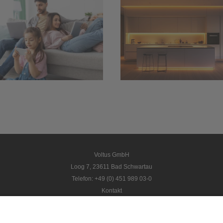
LED-Spots:
für Haus u
Flimmerfreies
Garten – m
Dimmen mit 24-
Kamera,
Volt-
Bewegungsme
Konstantspannung
und
Türsprechan
Voltus GmbH
Loog 7, 23611 Bad Schwartau
Telefon: +49 (0) 451 989 03-0
Kontakt
www.voltus.de