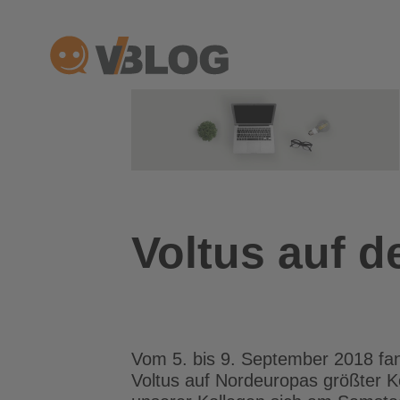
Zum
Inhalt
springen
Voltus auf 
Vom 5. bis 9. September 2018 fa
Voltus auf Nordeuropas größter K