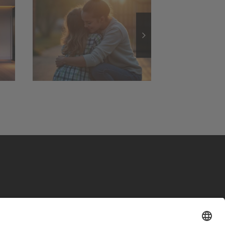
Außenbeleuchtung:
nd
Sicherheit und
it
stimmungsvolles
Ambiente
lder
lage