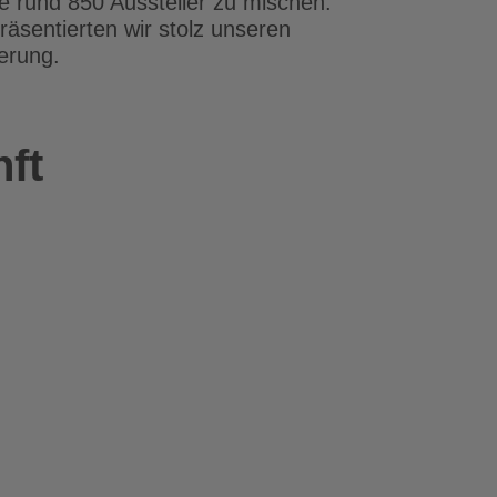
 rund 850 Aussteller zu mischen.
räsentierten wir stolz unseren
erung.
ft