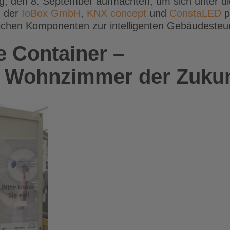
, den 8. September aufmachten, um sich unter die
n der
IoBox GmbH
,
KNX concept
und
ConstaLED
p
ichen Komponenten zur intelligenten Gebäudesteu
 Container –
as Wohnzimmer der Zukun