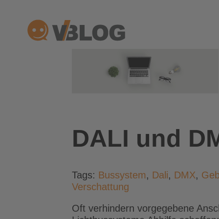
Zum
Inhalt
springen
DALI und DM
Tags:
Bussystem
,
Dali
,
DMX
,
Geb
Verschattung
Oft verhindern vorgegebene Ansch