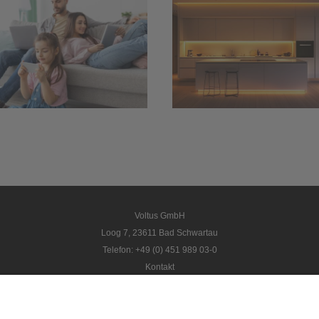
LED-Spots:
für Haus u
Flimmerfreies
Garten – m
Dimmen mit 24-
Kamera,
Volt-
Bewegungsme
Konstantspannung
und
Türsprechan
Voltus GmbH
Loog 7, 23611 Bad Schwartau
Telefon: +49 (0) 451 989 03-0
Kontakt
www.voltus.de
Impressum
|
Datenschutzerklärung