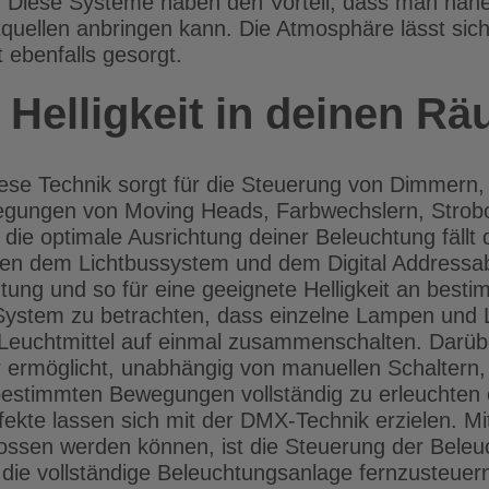
: Diese Systeme haben den Vorteil, dass man nahe
quellen anbringen kann. Die Atmosphäre lässt sich 
 ebenfalls gesorgt.
 Helligkeit in deinen Rä
Diese Technik sorgt für die Steuerung von Dimmern,
ewegungen von Moving Heads, Farbwechslern, Strob
 die optimale Ausrichtung deiner Beleuchtung fäll
en dem Lichtbussystem und dem Digital Addressable
ung und so für eine geeignete Helligkeit an best
s System zu betrachten, dass einzelne Lampen und L
 Leuchtmittel auf einmal zusammenschalten. Dar
r ermöglicht, unabhängig von manuellen Schaltern,
bestimmten Bewegungen vollständig zu erleuchten 
ffekte lassen sich mit der DMX-Technik erzielen. Mi
ssen werden können, ist die Steuerung der Beleuc
, die vollständige Beleuchtungsanlage fernzusteuern