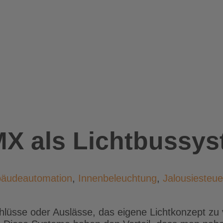
X als Lichtbussy
äudeautomation
,
Innenbeleuchtung
,
Jalousiesteu
lüsse oder Auslässe, das eigene Lichtkonzept zu v