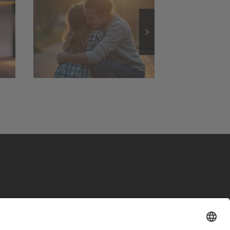
Außenbeleuchtung:
nd
Sicherheit und
it
stimmungsvolles
Ambiente
lder
lage