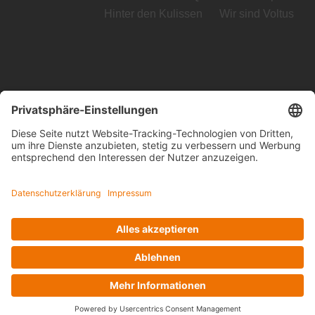
Hinter den Kulissen
Wir sind Voltus
Voltus GmbH
Loog 7, 23611 Bad Schwartau
Telefon: +49 (0) 451 989 03-0
Kontakt
www.voltus.de
Impressum
|
Datenschutzerklärung
Facebook
Instagram
YouTube
LinkedIn