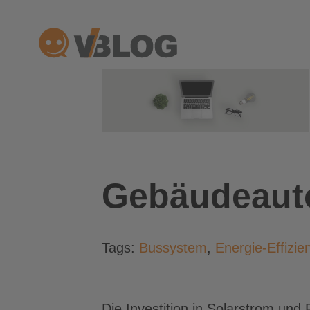
Zum
Inhalt
springen
Gebäudeauto
Tags:
Bussystem
,
Energie-Effizie
Die Investition in Solarstrom und 