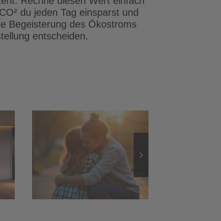
teht. Rechne diesen Wert einfach
l CO² du jeden Tag einsparst und
die Begeisterung des Ökostroms
stellung entscheiden.
utz
Außenbeleuchtung:
nd
Sicherheit und
it
stimmungsvolles
Ambiente
lder
lage