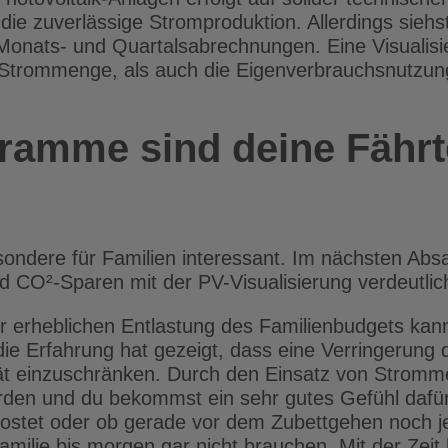
die zuverlässige Stromproduktion. Allerdings siehs
nats- und Quartalsabrechnungen. Eine Visualisieru
 Strommenge, als auch die Eigenverbrauchsnutzung
ramme sind deine Fährt
ondere für Familien interessant. Im nächsten Abs
 CO²-Sparen mit der PV-Visualisierung verdeutli
er erheblichen Entlastung des Familienbudgets kann
ie Erfahrung hat gezeigt, dass eine Verringerung 
ität einzuschränken. Durch den Einsatz von Strom
den und du bekommst ein sehr gutes Gefühl dafür,
kostet oder ob gerade vor dem Zubettgehen noch 
 Familie bis morgen gar nicht brauchen. Mit der Ze