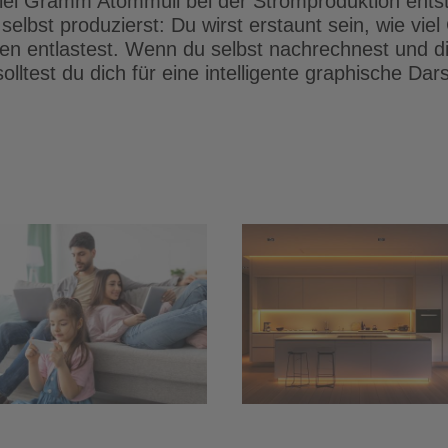
viel Gramm Atommüll bei der Stromproduktion ents
elbst produzierst: Du wirst erstaunt sein, wie vie
en entlastest. Wenn du selbst nachrechnest und 
olltest du dich für eine intelligente graphische Dar
Smarter
LED-Streifen und
Einbruchsch
LED-Spots:
für Haus u
Flimmerfreies
Garten – m
Dimmen mit 24-
Kamera,
Volt-
Bewegungsme
Konstantspannung
und
Türsprechan