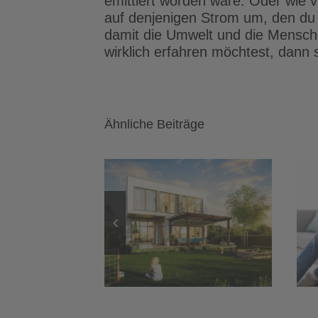
emittiert worden wäre. Oder wie 
auf denjenigen Strom um, den du s
damit die Umwelt und die Mensch
wirklich erfahren möchtest, dann s
Ähnliche Beiträge
Heimnetzwerk
einrichten: Das
KNX-
unsichtbare
erstationen
Fundament für
Vergleich
dein KNX Smart
Home