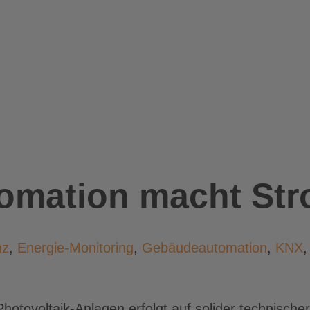
mation macht Str
nz
,
Energie-Monitoring
,
Gebäudeautomation
,
KNX
Photovoltaik-Anlagen erfolgt auf solider technische