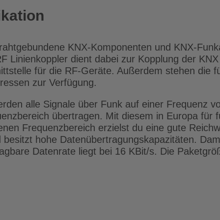
kation
drahtgebundene KNX-Komponenten und KNX-Funkak
 Linienkoppler dient dabei zur Kopplung der KNX
ttstelle für die RF-Geräte. Außerdem stehen die f
dressen zur Verfügung.
rden alle Signale über Funk auf einer Frequenz v
nzbereich übertragen. Mit diesem in Europa für f
en Frequenzbe­reich erzielst du eine gute Reichwe
nd besitzt hohe Datenübertragungska­pazitäten. Dami
bare Datenrate liegt bei 16 KBit/s. Die Paketgröß