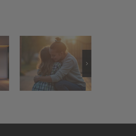
utz
Außenbeleuchtung:
nd
Sicherheit und
it
stimmungsvolles
Ambiente
lder
lage