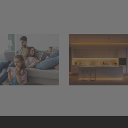
Smarter
LED-Streifen und
Einbruchsch
LED-Spots:
für Haus u
Flimmerfreies
Garten – m
Dimmen mit 24-
Kamera,
Volt-
Bewegungsme
Konstantspannung
und
Türsprechan