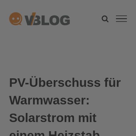
Zum
Inhalt
springen
PV-Überschuss für
Warmwasser:
Solarstrom mit
einem Heizstab