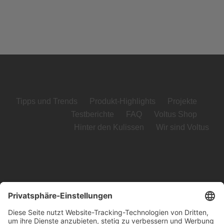
Tipps und Trends
Produkt-Highlights
Projekte
Testberichte
FAQ
Voltus Shop
Hinter den Kulissen
Wir sind Voltus
Voltus GmbH
Loog 7, 23611 Bad Schwartau